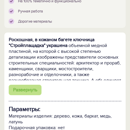
На 100% тематично и функционально
Ручная работа
Дорогие материалы
Роскошная, в кожаном багете ключница
"Стройплащадка" украшена
объемной медной
пластиной, на которой с высокой степенью
детализации изображены представители основных
строительных специальностей: архитектор и прораб,
каменщики, сварщики, мостостроители,
разнорабочие и отделочники, а также
разнообразная строительная техника. А объединяет
композицию новый Герб строителей России"-
Развернуть
двуглавый орел в строительной каске,
подпоясанный ремнем с инструментами, с
мастерком и кирпичом в лапах.
Параметры:
Металлическая пластина выполнена в технике
Материалы изделия: дерево, кожа, бархат, медь,
гальванопластики.
Деревянный багет декорирован
латунь
кожей. Внутренняя часть ключница отделана
Подарочная упаковка: нет