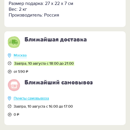
бархатом. Фурнитура - латунь.
Размер подарка: 27 х 22 х 7 см
Вес: 2 кг
Кому подарить:
Коллеге, отцу, деду, брату, сестре,
Производитель: Россия
всем родственникам, партнёрам и друзьям,
работающим в строительной отрасли, в качестве
корпоративного и индивидуального презента.
Ближайшая доставка
ПОСМОТРИТЕ ключницу "Стройплощадка" в дереве
>>
Москва
Завтра, 10 августа с 18:00 до 21:00
от 590
Р
Ближайший самовывоз
Пункты самовывоза
Завтра, 10 августа с 16:00 до 17:00
0
Р