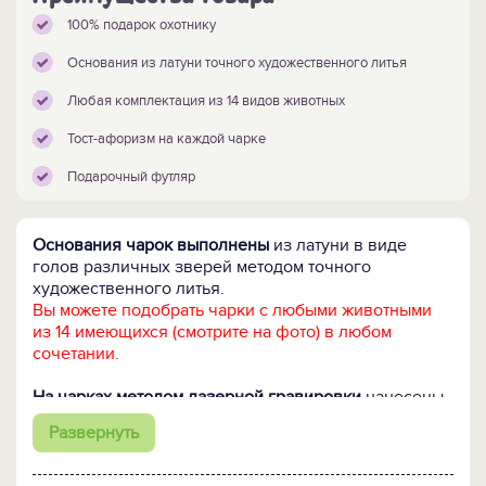
100% подарок охотнику
Основания из латуни точного художественного литья
Любая комплектация из 14 видов животных
Тост-афоризм на каждой чарке
Подарочный футляр
Основания чарок выполнены
из латуни в виде
голов различных зверей методом точного
художественного литья.
Вы можете подобрать чарки с любыми животными
из 14 имеющихся (смотрите на фото) в любом
сочетании.
На чарках методом лазерной гравировки
нанесены
тосты-афоризмы на застольные темы.
Возможно
Развернуть
нанесение индивидуального текста на каждую
чарку!