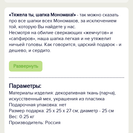
«Тяжела ты, шапка Мономаха!»
- так можно сказать
про все шапки всех Мономахов, за исключением
той, которую Вы найдете у нас.
Несмотря на обилие сверкающих «жемчугов» и
«сапфиров», наша шапка легкая и не утяжелит
ничьей головы. Как говорится, царский подарок - и
дешево, и сердито.
Обращаем Ваше внимание на то, что наши шапки
Развернуть
изготавливается вручную несколькими мастерами.
Поэтому имеющиеся в продаже изделия, сохраняя
внешнюю форму и цвет, могут отличаться от
Параметры:
представленного на фотографии образца
расположением и цветом декоративных элементов.
Материалы изделия: декоративная ткань (парча),
искусственный мех, украшения из пластика
ВНИМАНИЕ! Учитывая, что наша шапка Мономаха
Подарочная упаковка: нет
является пусть качественным, но все же
Размер подарка: 25 х 25 х 27 см; диаметр - 25 см
бутафорским изделием, рекомендуем использовать
Вес: 0.25 кг
её только в качестве неформального подарка и
Производитель: Россия
только людям со здоровым чувством юмора :-)