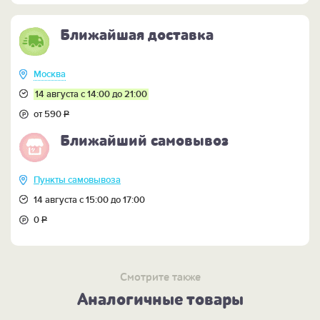
ПОСМОТРИТЕ ЕЩЕ:
-
более дешевую бутафорскую шапку Мономаха >>
Ближайшая доставка
-
питейный набор "Шапка Мономаха" >>
-
фарфоровый штоф в виде шапки Мономаха "Ох, и
тяжела ты!" >>
Москва
-
ВСЮ КОЛЛЕКЦИЮ "ЦАРСКИЙ LOOK" >>
14 августа с 14:00 до 21:00
от 590
Р
Ближайший самовывоз
Пункты самовывоза
14 августа с 15:00 до 17:00
0
Р
Смотрите также
Аналогичные товары