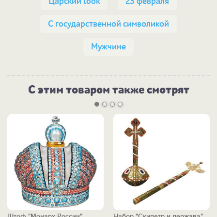
Царский look
23 февраля
С государственной символикой
Мужчине
С этим товаром также смотрят
Штоф "Монарх России"
Набор "Скипетр и держава"