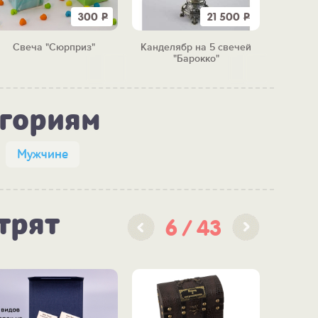
300
Р
21 500
Р
Свеча "Сюрприз"
Канделябр на 5 свечей
Cвеча
"Барокко"
егориям
Мужчине
трят
6
43