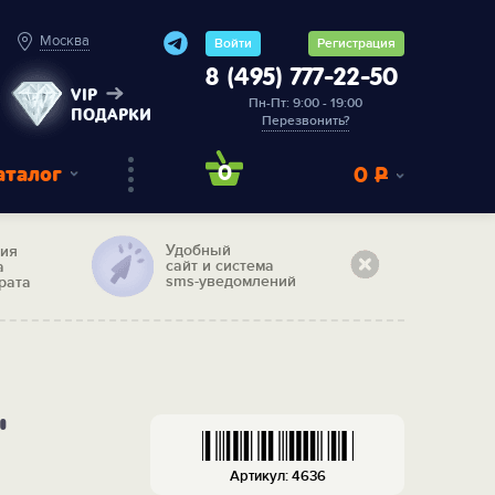
Москва
Войти
Регистрация
8 (495) 777-22-50
VIP
Пн-Пт: 9:00 - 19:00
ПОДАРКИ
Перезвонить?
аталог
0
0
Р
Удобный
тия
сайт и система
а
sms-уведомлений
рата
"
Артикул: 4636