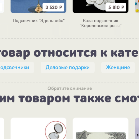
3 520
Р
5 810
Р
Подсвечник "Эдельвейс"
Ваза-подсвечник
ый
"Королевские розы"
товар относится к кат
подсвечники
Деловые подарки
Женщине
Обратите внимание
тим товаром также смо