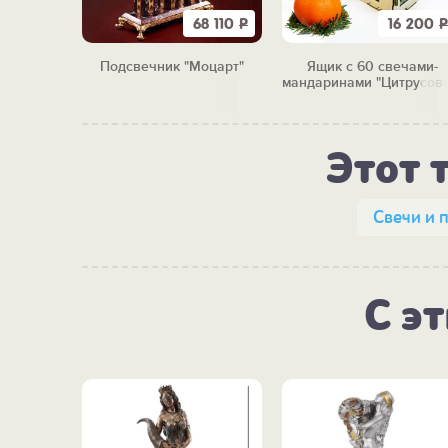
8 250
Р
68 110
Р
16 200
Р
ечами
Подсвечник "Моцарт"
Ящик с 60 свечами-
3"
мандаринами "Цитрусов
бум"
Этот 
Свечи и 
С э