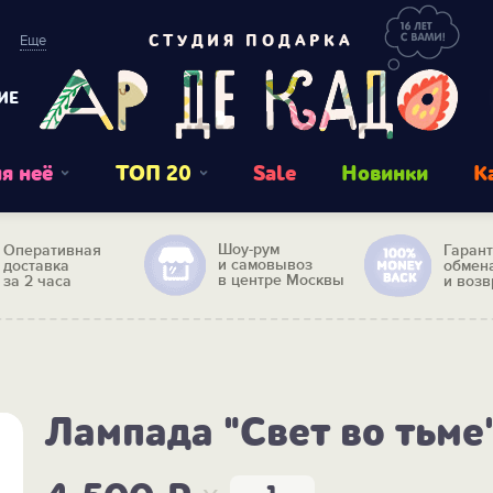
Еще
СТУДИЯ ПОДАРКА
ИЕ
я неё
ТОП 20
Sale
Новинки
К
Шоу-рум
Оперативная
Гаран
и самовывоз
доставка
обмен
в центре Москвы
за 2 часа
и возв
Лампада "Свет во тьме