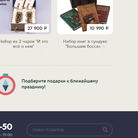
27 900
Р
10 990
Р
Набор из 2 чарок "И это
Набор книг в сундуке
Полоч
всё о нем"
"Большим боссам и
"Рай
маленьким"
Подберите подарки к ближайшему
празднику!
2-50
— 19:00