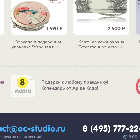
1 990
Р
12 500
Р
Зеркало в подарочной
Клатч из кожи варана
упаковке "Утреняя песня"
"Естественная история"
ия
Подарки к любому празднику!
Календарь от Ар де Кадо!
act@ac-studio.ru
8 (495) 777-2
вечаем на ваши письма!
9:00 