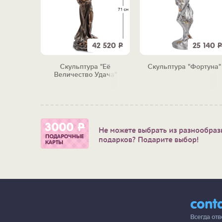
3 950
Р
42 520
Р
25 140
Р
ьник
Скульптура "Её
Скульптура "Фортуна"
Блэк" с
Величество Удача"
арядкой
Не можете выбрать из разнообраз
подарков? Подарите выбор!
cont
Всегда от