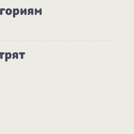
егориям
трят