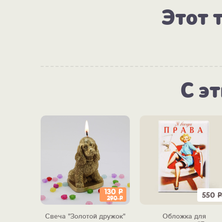
Этот 
С э
130
Р
550
Р
290
Р
Свеча "Золотой дружок"
Обложка для