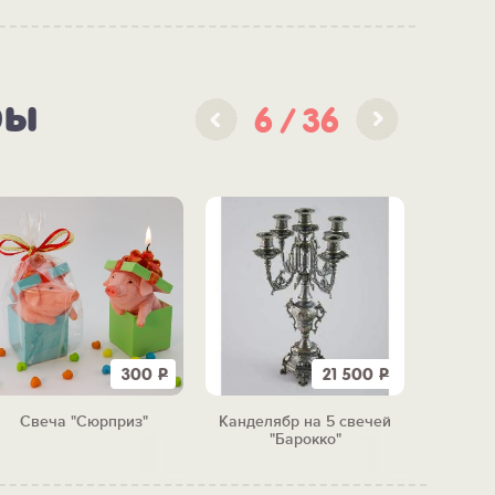
ры
6
36
300
Р
21 500
Р
Свеча "Сюрприз"
Канделябр на 5 свечей
Cвеча
"Барокко"