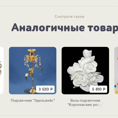
Смотрите также
Аналогичные това
3 520
Р
5 810
Р
Подсвечник "Эдельвейс"
Ваза-подсвечник
ый
"Королевские розы"