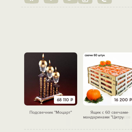
8 250
Р
68 110
Р
16 200
Р
ечами
Подсвечник "Моцарт"
Ящик с 60 свечами-
3"
мандаринами "Цитрусов
бум"