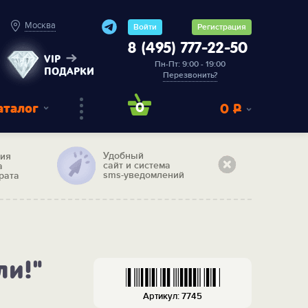
Москва
Войти
Регистрация
8 (495) 777-22-50
VIP
Пн-Пт: 9:00 - 19:00
ПОДАРКИ
Перезвонить?
аталог
0
0
Р
Удобный
тия
сайт и система
а
sms-уведомлений
рата
ли!"
Артикул: 7745