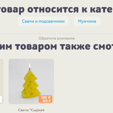
товар относится к кат
Свечи и подсвечники
Мужчине
Обратите внимание
тим товаром также смо
130
Р
270
Р
Свеча "Сырная