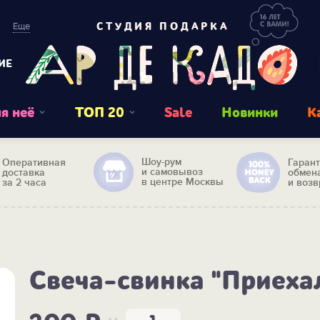
Еще
СТУДИЯ ПОДАРКА
ИЕ
я неё
ТОП 20
Sale
Новинки
К
Шоу-рум
Оперативная
Гаран
и самовывоз
доставка
обмен
в центре Москвы
за 2 часа
и возв
Свеча-свинка "Приеха