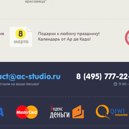
за
красавица"
ия
Подарки к любому празднику!
Календарь от Ар де Кадо!
act@ac-studio.ru
8 (495) 777-2
вечаем на ваши письма!
9:00 