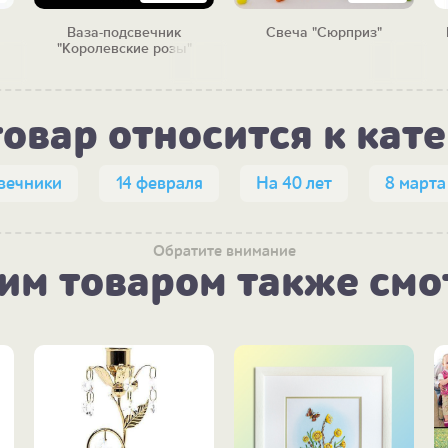
Ваза-подсвечник
Свеча "Сюрприз"
ый
"Королевские розы"
товар относится к кат
вечники
14 февраля
На 40 лет
8 марта
Обратите внимание
тим товаром также смо