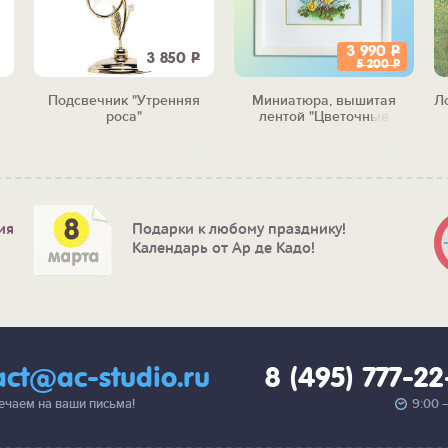
3 990
Р
3 850
Р
5 200
Р
Подсвечник "Утренняя
Миниатюра, вышитая
Л
роса"
лентой "Цветочные
мотивы"
ия
Подарки к любому празднику!
Календарь от Ар де Кадо!
act@ac-studio.ru
8 (495) 777-2
вечаем на ваши письма!
9:00 