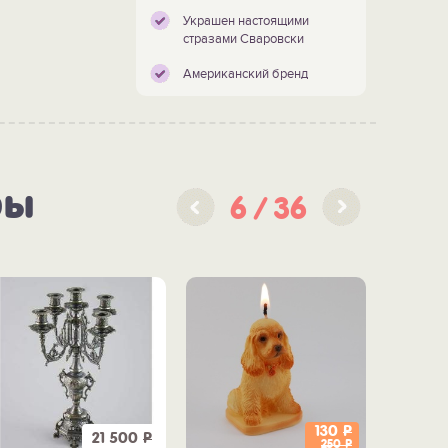
Украшен настоящими
стразами Сваровски
Американский бренд
ры
6
36
130
Р
21 500
Р
250
Р