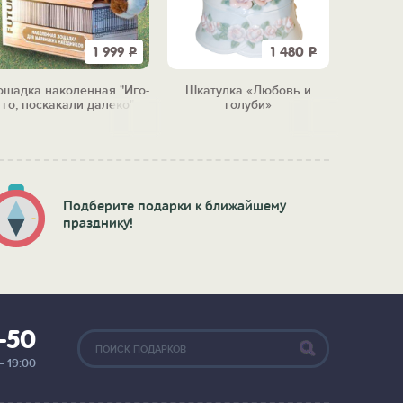
1 999
Р
1 480
Р
ошадка наколенная "Иго-
Шкатулка «Любовь и
Релакс
го, поскакали далеко"
голуби»
«С Н
Подберите подарки к ближайшему
празднику!
2-50
— 19:00