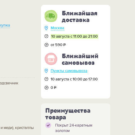
Ближайшая
доставка
купка
Москва
10 августа с 11:00 до 21:00
от 590
Р
Ближайший
самовывоз
Пункты самовывоза
10 августа с 10:00 до 17:00
подсвечник
0
Р
Преимущества
товара
Покрыт 24-каратным
 и меди), кристаллы
золотом