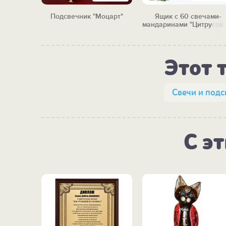
ечами
Подсвечник "Моцарт"
Ящик с 60 свечами-
3"
мандаринами "Цитрусов
бум"
Этот 
Свечи и подс
С э