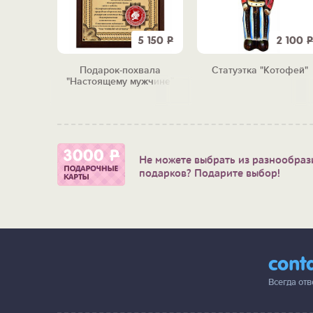
0 990
Р
5 150
Р
2 100
Р
 на все
Подарок-похвала
Статуэтка "Котофей"
"Настоящему мужчине"
Не можете выбрать из разнообраз
подарков? Подарите выбор!
cont
Всегда от