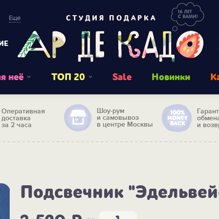
Еще
СТУДИЯ ПОДАРКА
ИЕ
я неё
ТОП 20
Sale
Новинки
К
Шоу-рум
Оперативная
Гаран
и самовывоз
доставка
обмен
в центре Москвы
за 2 часа
и возв
Подсвечник "Эдельвей