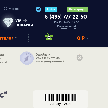
Москва
Войти
Регистрация
8 (495) 777-22-50
VIP
Пн-Пт: 9:00 - 19:00
ПОДАРКИ
Перезвонить?
аталог
0
0
Р
Удобный
тия
сайт и система
а
sms-уведомлений
рата
с"
Артикул: 2831