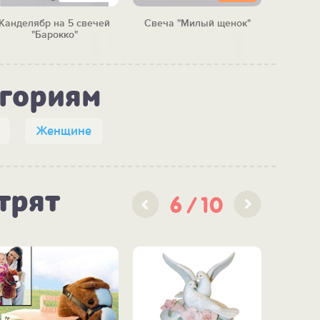
Канделябр на 5 свечей
Cвеча "Милый щенок"
Свеча "
"Барокко"
егориям
Женщине
трят
6
10