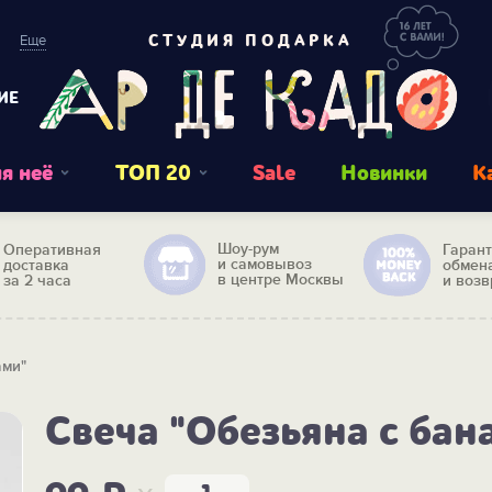
Еще
СТУДИЯ ПОДАРКА
ИЕ
я неё
ТОП 20
Sale
Новинки
К
Шоу-рум
Оперативная
Гаран
и самовывоз
доставка
обмен
в центре Москвы
за 2 часа
и возв
ами"
Свеча "Обезьяна с бан