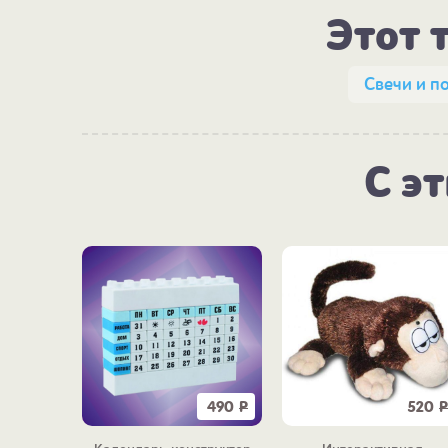
Этот 
Свечи и п
С э
590
Р
490
Р
520
Р
920
Р