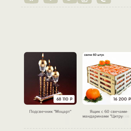
8 250
Р
68 110
Р
16 200
Р
ечами
Подсвечник "Моцарт"
Ящик с 60 свечами-
3"
мандаринами "Цитрусов
бум"