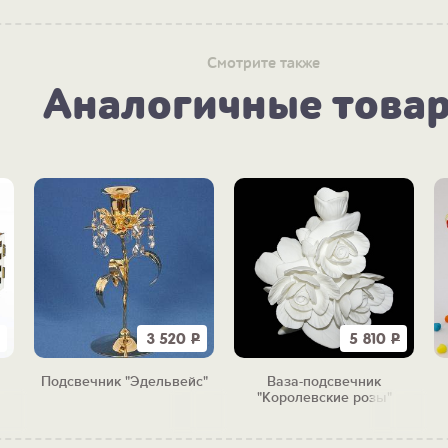
Смотрите также
Аналогичные това
3 520
Р
5 810
Р
Подсвечник "Эдельвейс"
Ваза-подсвечник
ый
"Королевские розы"