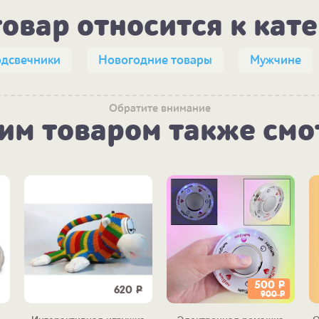
товар относится к кат
одсвечники
Новогодние товары
Мужчине
Обратите внимание
тим товаром также смо
500
Р
620
Р
900
Р