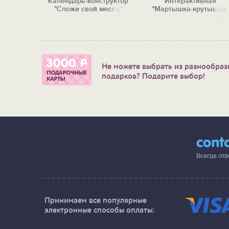
e you"
Календарь-конструктор
Интерактивная
"Сложи свой месяц"
"Мартышка-крутышка"
Не можете выбрать из разнообраз
подарков? Подарите выбор!
cont
Всегда от
Принимаем все популярные
электронные способы оплаты: