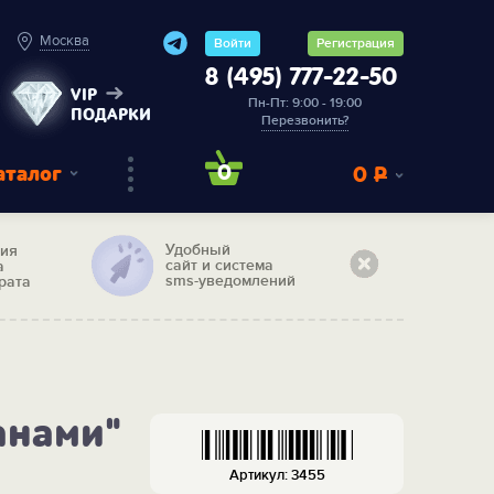
Москва
Войти
Регистрация
8 (495) 777-22-50
VIP
Пн-Пт: 9:00 - 19:00
ПОДАРКИ
Перезвонить?
аталог
0
0
Р
Удобный
тия
сайт и система
а
sms-уведомлений
рата
анами"
Артикул: 3455