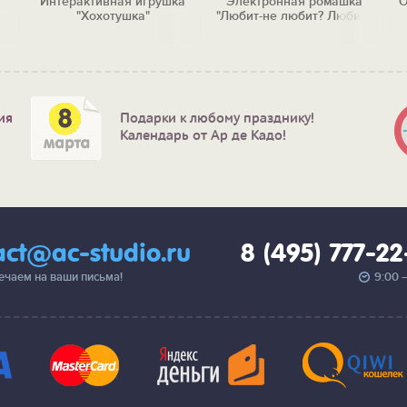
Интерактивная игрушка
Электронная ромашка
О
"Хохотушка"
"Любит-не любит? Любит!"
ия
Подарки к любому празднику!
Календарь от Ар де Кадо!
act@ac-studio.ru
8 (495) 777-2
вечаем на ваши письма!
9:00 