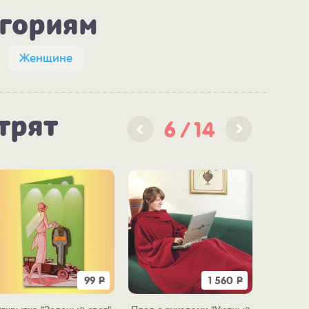
егориям
Женщине
трят
6
14
99
Р
1 560
Р