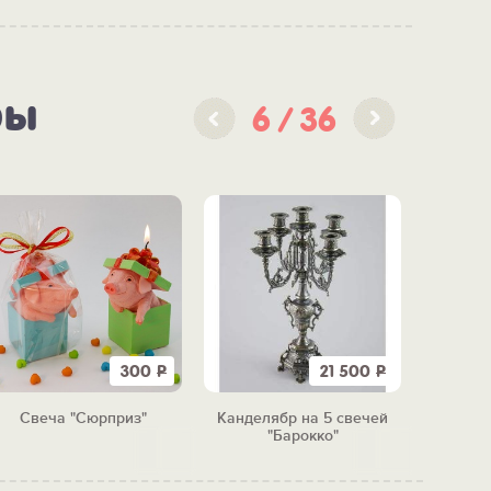
ры
6
36
300
Р
21 500
Р
Свеча "Сюрприз"
Канделябр на 5 свечей
Cвеча
"Барокко"