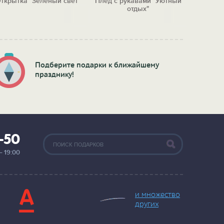
ткрытка "Зеленый свет"
Плед с рукавами "Уютный
Поющи
отдых"
"Теб
Подберите подарки к ближайшему
празднику!
2-50
— 19:00
и множество
других