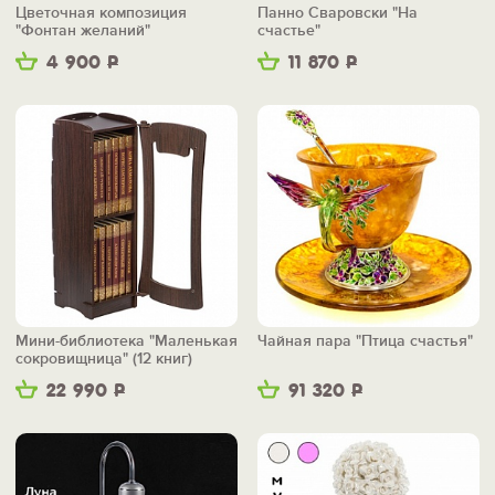
Цветочная композиция
Панно Сваровски "На
"Фонтан желаний"
счастье"
4 900
Р
11 870
Р
Мини-библиотека "Маленькая
Чайная пара "Птица счастья"
сокровищница" (12 книг)
22 990
Р
91 320
Р