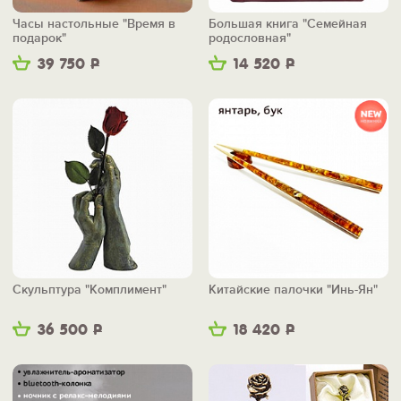
Часы настольные "Время в
Большая книга "Семейная
подарок"
родословная"
39 750
Р
14 520
Р
Скульптура "Комплимент"
Китайские палочки "Инь-Ян"
36 500
Р
18 420
Р