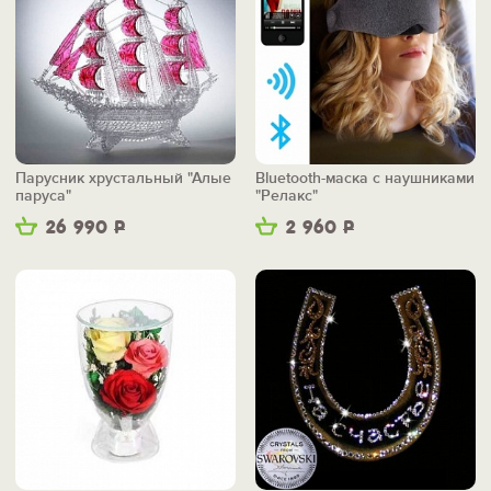
Парусник хрустальный "Алые
Bluetooth-маска с наушниками
паруса"
"Релакс"
26 990
Р
2 960
Р