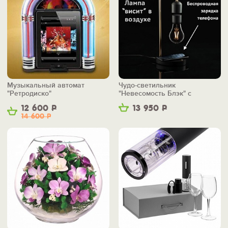
Музыкальный автомат
Чудо-светильник
"Ретродиско"
"Невесомость Блэк" с
беспроводной зарядкой
12 600
Р
13 950
Р
14 600
Р