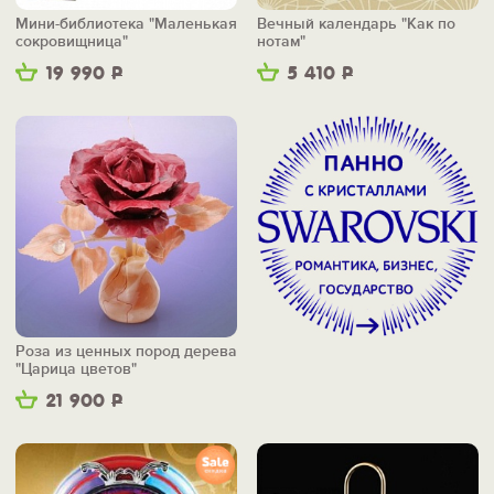
Мини-библиотека "Маленькая
Вечный календарь "Как по
сокровищница"
нотам"
19 990
Р
5 410
Р
Роза из ценных пород дерева
"Царица цветов"
21 900
Р