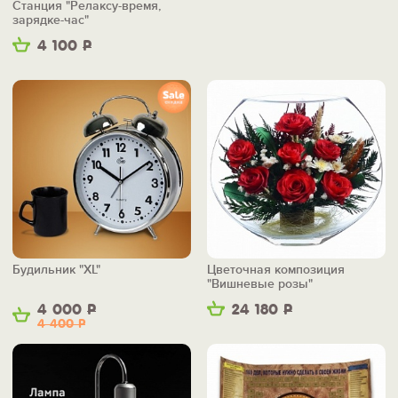
Станция "Релаксу-время,
зарядке-час"
4 100
Р
Будильник "XL"
Цветочная композиция
"Вишневые розы"
4 000
Р
24 180
Р
4 400
Р