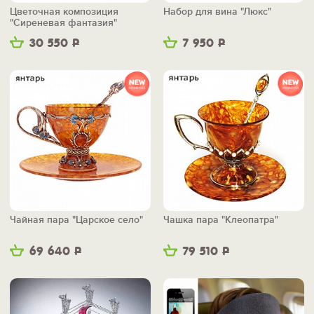
Цветочная композиция
Набор для вина "Люкс"
"Сиреневая фантазия"
30 550
Р
7 950
Р
Чайная пара "Царское село"
Чашка пара "Клеопатра"
69 640
Р
79 510
Р