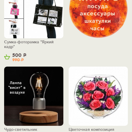
Сумка-фоторамка "Яркий
кадр"
500
Р
990
Р
Чудо-светильник
Цветочная композиция