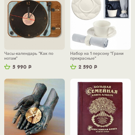
Часы-календарь "Как по
Набор на 1 персону "Грани
нотам"
прекрасные"
5 990
Р
2 590
Р