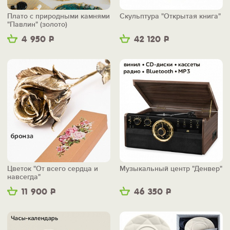
Плато с природными камнями
Скульптура "Открытая книга"
"Павлин" (золото)
4 950
Р
42 120
Р
Цветок "От всего сердца и
Музыкальный центр "Денвер"
навсегда"
11 900
Р
46 350
Р