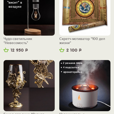
Чудо-светильник
Скретч-мотиватор "100 дел
"Невесомость"
жизни"
12 950
Р
2 100
Р