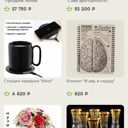
"Праздник любви"
"Сама драгоценность"
27 750
Р
52 200
Р
Станция зарядная "iHeat"
Блокнот "И уму, и сердцу"
4 620
Р
620
Р