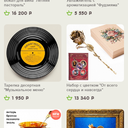
Бокал для вина "Летняя
Увлажнитель с
пастораль"
ароматизацией "Фудзияма"
16 200
Р
5 550
Р
Тарелка десертная
Набор с цветком "От всего
"Музыкальное меню"
сердца и навсегда"
1 950
Р
13 340
Р