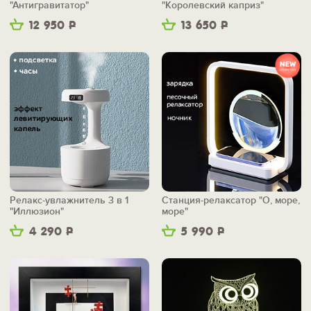
"Антигравитатор"
"Королевский каприз"
12 950
Р
13 650
Р
Релакс-увлажнитель 3 в 1
Станция-релаксатор "О, море,
"Иллюзион"
море"
4 290
Р
5 990
Р