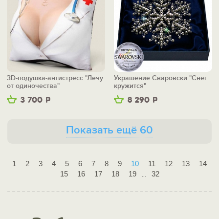
3D-подушка-антистресс "Лечу
Украшение Сваровски "Снег
от одиночества"
кружится"
3 700
Р
8 290
Р
Показать ещё 60
1
2
3
4
5
6
7
8
9
10
11
12
13
14
15
16
17
18
19
32
...