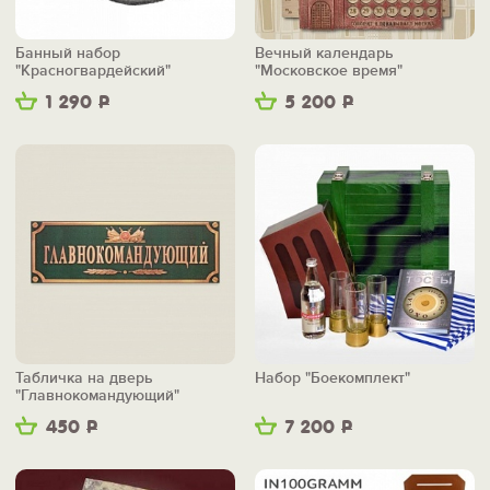
Банный набор
Вечный календарь
"Красногвардейский"
"Московское время"
1 290
Р
5 200
Р
Табличка на дверь
Набор "Боекомплект"
"Главнокомандующий"
450
Р
7 200
Р