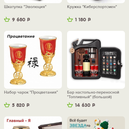
Шкатулка "Эволюция"
Кружка "Киберспортсмен"
9 680
Р
1 180
Р
Набор чарок "Процветания"
Бар настольно-переносной
"Топливный" (большой)
5 820
Р
14 630
Р