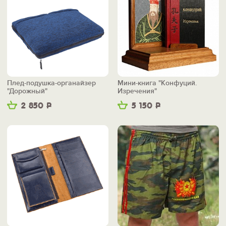
Плед-подушка-органайзер
Мини-книга "Конфуций.
"Дорожный"
Изречения"
2 850
Р
5 150
Р