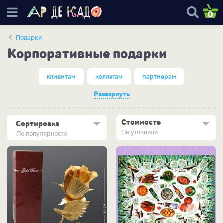
0
Подарки
Корпоративные подарки
клиентам
коллегам
партнерам
Развернуть
Стоимость
Сортировка
Не уточнили
По популярности