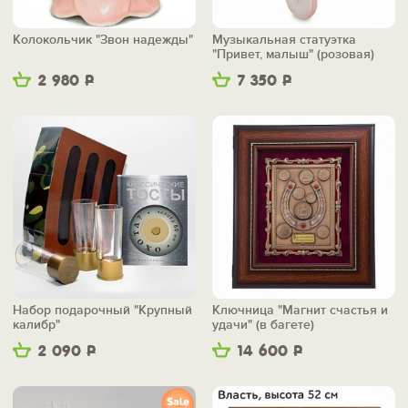
Колокольчик "Звон надежды"
Музыкальная статуэтка
"Привет, малыш" (розовая)
2 980
Р
7 350
Р
Набор подарочный "Крупный
Ключница "Магнит счастья и
калибр"
удачи" (в багете)
2 090
Р
14 600
Р