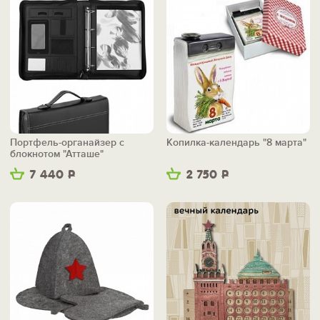
Портфель-органайзер с
Копилка-календарь "8 марта"
блокнотом "Атташе"
7 440
Р
2 750
Р