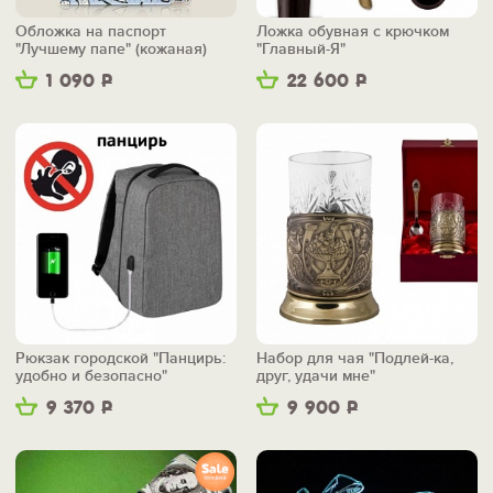
Обложка на паспорт
Ложка обувная с крючком
"Лучшему папе" (кожаная)
"Главный-Я"
1 090
Р
22 600
Р
Рюкзак городской "Панцирь:
Набор для чая "Подлей-ка,
удобно и безопасно"
друг, удачи мне"
9 370
Р
9 900
Р