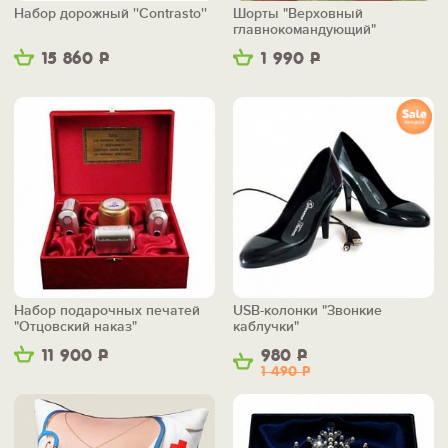
Набор дорожный ''Contrasto''
Шорты "Верховный
главнокомандующий"
15 860
Р
1 990
Р
Набор подарочных печатей
USB-колонки "Звонкие
"Отцовский наказ"
каблучки"
11 900
Р
980
Р
1 490
Р