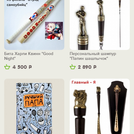
Бита Харли Квинн "Good
Персональный шампур
Night"
"Папин шашлычок"
4 500
Р
2 890
Р