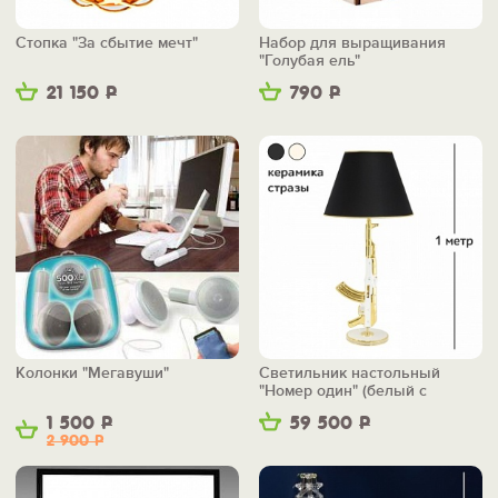
Стопка "За сбытие мечт"
Набор для выращивания
"Голубая ель"
21 150
Р
790
Р
Колонки "Мегавуши"
Светильник настольный
"Номер один" (белый с
золотом)
1 500
Р
59 500
Р
2 900
Р