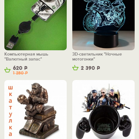
Компьютерная мышь
3D-светильник "Ночные
"Валютный запас"
мотогонки"
620
Р
2 390
Р
1 280
Р