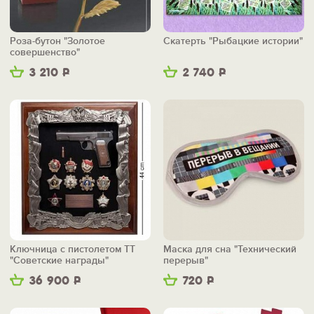
Роза-бутон "Золотое
Скатерть "Рыбацкие истории"
совершенство"
3 210
Р
2 740
Р
Ключница с пистолетом ТТ
Маска для сна "Технический
"Советские награды"
перерыв"
36 900
Р
720
Р