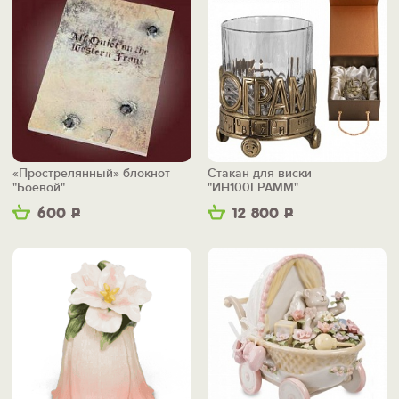
«Прострелянный» блокнот
Стакан для виски
"Боевой"
"ИН100ГРАММ"
600
Р
12 800
Р