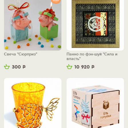
Свеча "Сюрприз"
Панно по фэн-шуй "Сила и
власть"
300
Р
10 920
Р