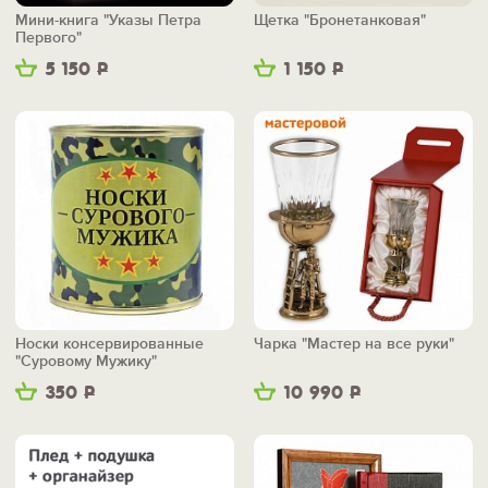
Мини-книга "Указы Петра
Щетка "Бронетанковая"
Первого"
5 150
Р
1 150
Р
Носки консервированные
Чарка "Мастер на все руки"
"Суровому Мужику"
350
Р
10 990
Р