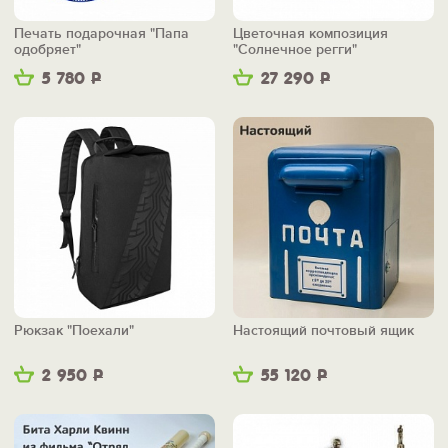
Печать подарочная "Папа
Цветочная композиция
одобряет"
"Солнечное регги"
5 780
Р
27 290
Р
Рюкзак "Поехали"
Настоящий почтовый ящик
2 950
Р
55 120
Р