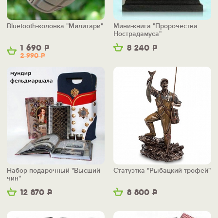
Bluetooth-колонка "Милитари"
Мини-книга "Пророчества
Нострадамуса"
1 690
Р
8 240
Р
2 990
Р
Набор подарочный "Высший
Статуэтка "Рыбацкий трофей"
чин"
12 870
Р
8 800
Р