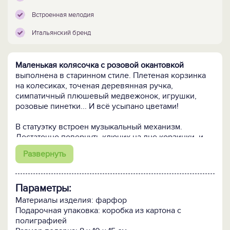
Встроенная мелодия
Итальянский бренд
Маленькая колясочка с розовой окантовкой
выполнена в старинном стиле. Плетеная корзинка
на колесиках, точеная деревянная ручка,
симпатичный плюшевый медвежонок, игрушки,
розовые пинетки... И всё усыпано цветами!
В статуэтку встроен музыкальный механизм.
Достаточно повернуть ключик на дне корзинки, и
Вы услышите мелодию.
Развернуть
Бренд - Италия.
Сделано в Китае - в стране, в
которой фарфор не только изобрели, но и бережно
Параметры:
несут традиции его производства и обработки уже
несколько тысячелетий.
Материалы изделия: фарфор
Подарочная упаковка: коробка из картона с
ПОСМОТРИТЕ такую же голубую колясочку >>
полиграфией