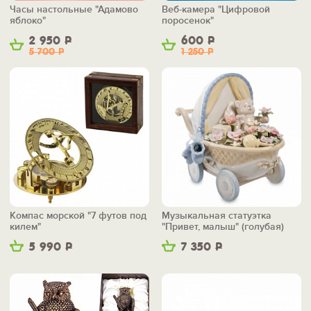
Часы настольные "Адамово
Веб-камера "Цифровой
яблоко"
поросенок"
2 950
Р
600
Р
5 700
Р
1 250
Р
Компас морской "7 футов под
Музыкальная статуэтка
килем"
"Привет, малыш" (голубая)
5 990
Р
7 350
Р