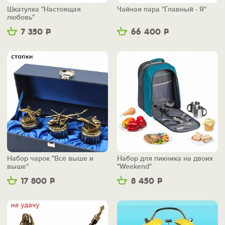
Шкатулка "Настоящая
Чайная пара "Главный - Я"
любовь"
7 350
Р
66 400
Р
Набор чарок "Всё выше и
Набор для пикника на двоих
выше"
"Weekend"
17 800
Р
8 450
Р