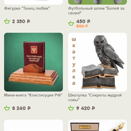
Фигурка "Танец любви"
Футбольный шлем "Болей за
своих!"
2 350
Р
450
Р
800
Р
Мини-книга "Конституция РФ"
Шкатулка "Секреты мудрой
совы"
8 240
Р
9 420
Р