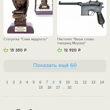
Статуэтка "Сама мудрость"
Пистолет "Ваше слово,
товарищ Маузер"
15 350
Р
12 920
Р
Показать ещё 60
1
2
3
4
5
6
7
8
9
10
11
12
13
14
15
16
17
32
...