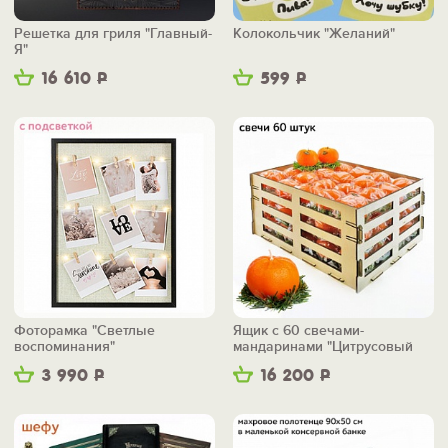
Решетка для гриля "Главный-
Колокольчик "Желаний"
Я"
16 610
Р
599
Р
Фоторамка "Светлые
Ящик с 60 свечами-
воспоминания"
мандаринами "Цитрусовый
бум"
3 990
Р
16 200
Р