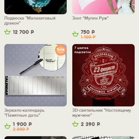
Подвеска "Малахитовый
Зонт "Мулен Руж"
дракон"
12 700
Р
750
Р
1 100
Р
Зеркало-календарь
3D-светильник "Настоящему
"Памятные даты"
мужчине"
1 900
Р
2 390
Р
2 600
Р