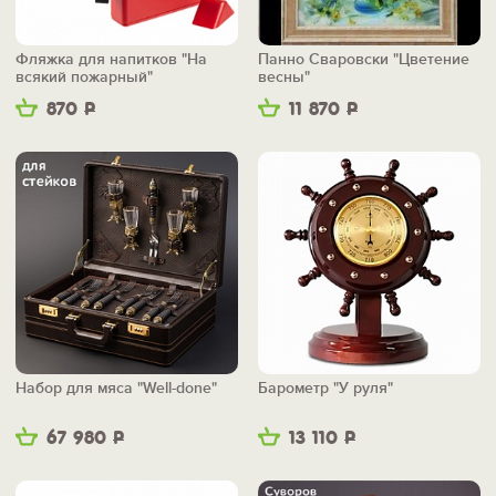
Фляжка для напитков "На
Панно Сваровски "Цветение
всякий пожарный"
весны"
870
Р
11 870
Р
Набор для мяса "Well-done"
Барометр "У руля"
67 980
Р
13 110
Р