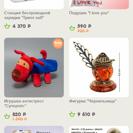
Станция беспроводной
Подушка "I love you"
зарядки "Трипл хаб"
4 370
Р
590
Р
920
Р
Игрушка-антистресс
Фигурка "Чернильница"
"Суперпёс"
820
Р
9 610
Р
1 390
Р