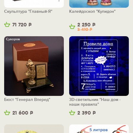
Скульптура "Главный-Я"
Калейдоскоп "Купидон"
71 720
Р
2 250
Р
3 410
Р
Бюст "Генерал Вперед"
3D-светильник "Наш дом -
наши правила"
21 600
Р
2 390
Р