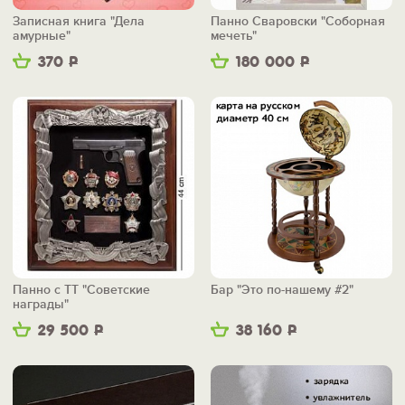
Записная книга "Дела
Панно Сваровски "Соборная
амурные"
мечеть"
370
Р
180 000
Р
Панно с ТТ "Советские
Бар "Это по-нашему #2"
награды"
29 500
Р
38 160
Р