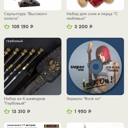
Скульптура "Высокого
Набор для соли и перца "С
полета"
любовью"
105 150
Р
3 200
Р
Набор из 6 шампуров
Зеркало "Rock on"
"Гербовый"
13 310
Р
1 950
Р