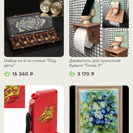
Набор из 6-ти стопок "Под
Держатель для туалетной
дичь"
бумаги "Точка У"
16 340
Р
3 170
Р