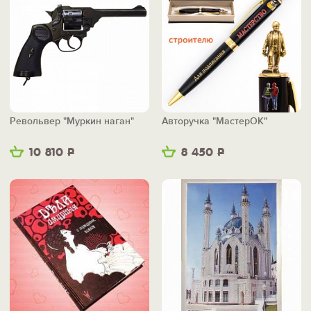
Револьвер "Муркин наган"
Авторучка "МастерОК"
10 810
Р
8 450
Р