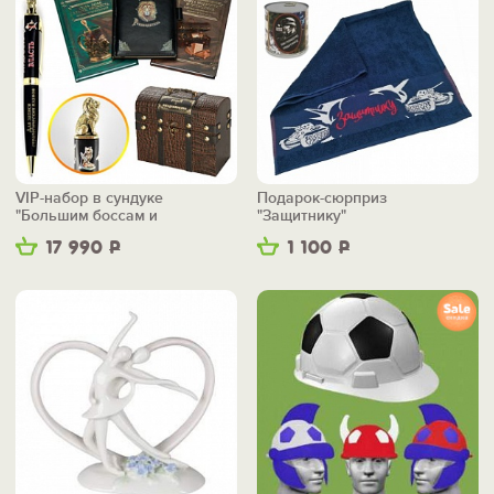
VIP-набор в сундуке
Подарок-сюрприз
"Большим боссам и
"Защитнику"
маленьким"
17 990
Р
1 100
Р