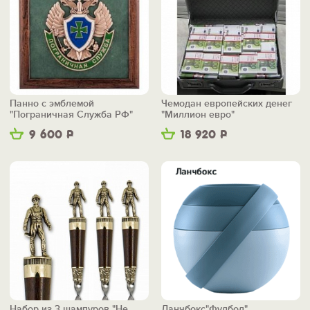
Панно с эмблемой
Чемодан европейских денег
"Пограничная Служба РФ"
"Миллион евро"
9 600
Р
18 920
Р
Набор из 3 шампуров "Не
Ланчбокс"Фудбол"