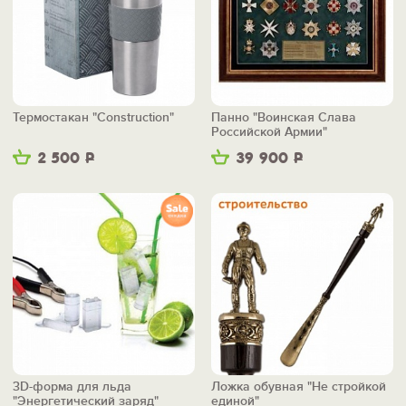
Термостакан "Construction"
Панно "Воинская Слава
Российской Армии"
2 500
Р
39 900
Р
3D-форма для льда
Ложка обувная "Не стройкой
"Энергетический заряд"
единой"