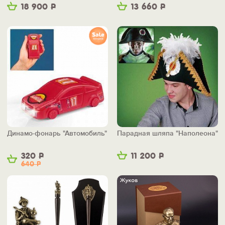
18 900
Р
13 660
Р
Динамо-фонарь "Автомобиль"
Парадная шляпа "Наполеона"
320
Р
11 200
Р
640
Р