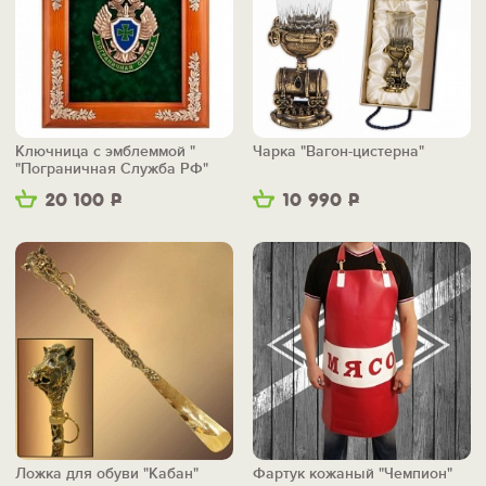
Ключница с эмблеммой "
Чарка "Вагон-цистерна"
"Пограничная Служба РФ"
20 100
Р
10 990
Р
Ложка для обуви "Кабан"
Фартук кожаный "Чемпион"