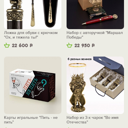
Ложка для обуви с крючком
Набор с авторучкой "Маршал
"Ох, и тяжела ты!"
Победы"
22 600
Р
22 950
Р
Карты игральные "Пить - не
Набор из 3-х чарок "Во имя
пить"
Отечества"