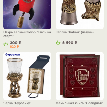
Открывалка-штопор "Ключ на
Стопка "Кабан" (латунь)
старт!"
300
Р
6 590
Р
820
Р
Чарка "Буровику"
Фамильная книга "Солидная"