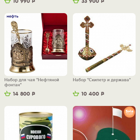
10 990
Р
33 900
Р
Набор для чая "Нефтяной
Набор "Скипетр и держава"
фонтан"
14 800
Р
10 400
Р