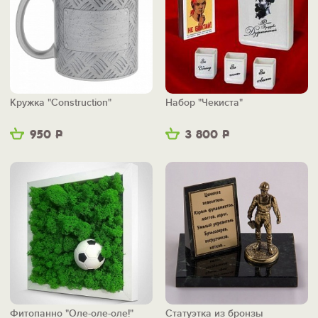
Кружка "Construction"
Набор "Чекиста"
950
Р
3 800
Р
Фитопанно "Оле-оле-оле!"
Статуэтка из бронзы