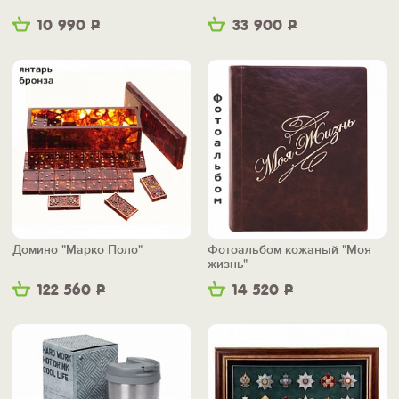
10 990
Р
33 900
Р
Домино "Марко Поло"
Фотоальбом кожаный "Моя
жизнь"
122 560
Р
14 520
Р