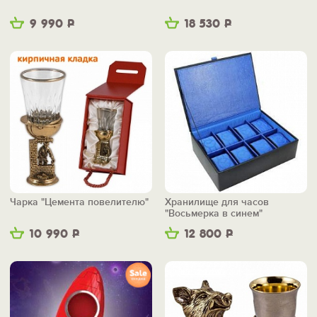
9 990
Р
18 530
Р
Чарка "Цемента повелителю"
Хранилище для часов
"Восьмерка в синем"
10 990
Р
12 800
Р