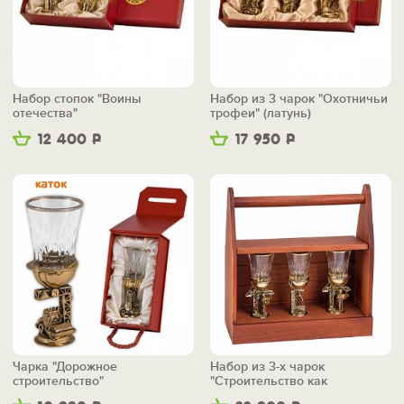
Набор стопок "Воины
Набор из 3 чарок "Охотничьи
отечества"
трофеи" (латунь)
12 400
Р
17 950
Р
Чарка "Дорожное
Набор из 3-х чарок
строительство"
"Строительство как
искусство" в ящике