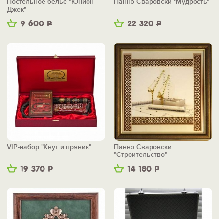
Постельное белье "Юнион
Панно Сваровски "Мудрость"
Джек"
9 600
Р
22 320
Р
VIP-набор "Кнут и пряник"
Панно Сваровски
"Строительство"
19 370
Р
14 180
Р