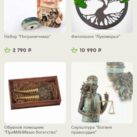
Набор "Пограничника"
Фитопанно "Лукоморье"
2 790
Р
10 990
Р
Обувной помощник
Скульптура "Богиня
"ПриМАНИваю богатство"
правосудия"