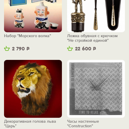
Набор "Морского волка"
Ложка обувная с крючком
"Не стройкой единой"
2 790
Р
22 600
Р
Декоративная голова льва
Часы настенные
"Царь"
"Construction"