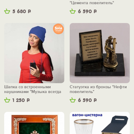
"Цемента повелитель"
5 680
Р
6 590
Р
Шапка со встроенными
Статуэтка из бронзы "Нефти
наушниками "Музыка всегда
повелитель"
со мной"
1 250
Р
6 590
Р