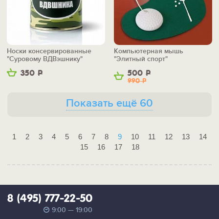
Носки консервированные
Компьютерная мышь
"Суровому ВДВэшнику"
"Элитный спорт"
350
Р
500
Р
990
Р
Показать ещё 60
1
2
3
4
5
6
7
8
9
10
11
12
13
14
15
16
17
18
8 (495) 777-22-50
9:00 — 19:00