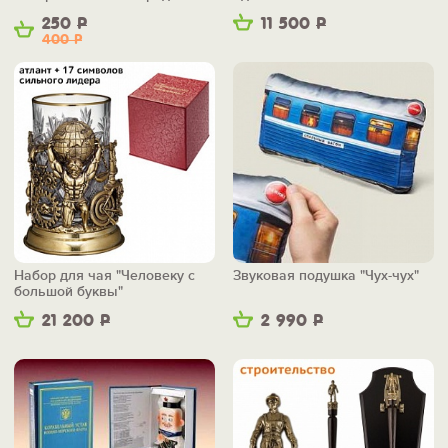
250
Р
11 500
Р
400
Р
Набор для чая "Человеку с
Звуковая подушка "Чух-чух"
большой буквы"
21 200
Р
2 990
Р