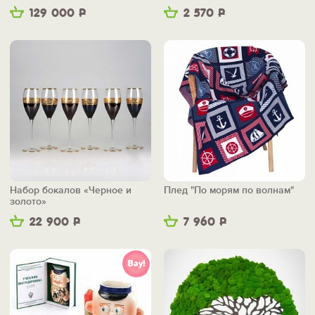
129 000
Р
2 570
Р
Набор бокалов «Черное и
Плед "По морям по волнам"
золото»
22 900
Р
7 960
Р