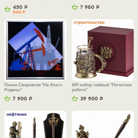
450
Р
7 960
Р
840
Р
Панно Сваровски "На благо
VIP-набор чайный "Почетная
Родины"
работа"
7 900
Р
39 900
Р