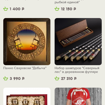
рыбкой единой"
1 400
Р
12 150
Р
Панно Сваровски "Добыча"
Набор шампуров "Северный
лес" в деревянном футляре
3 990
Р
27 310
Р