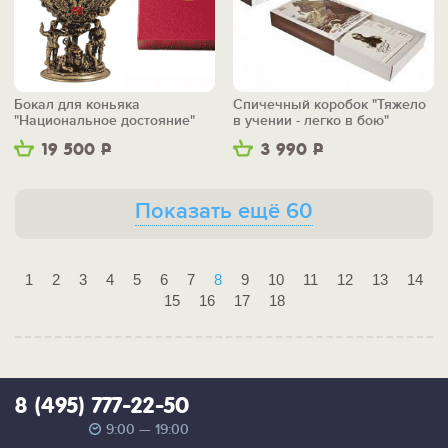
Бокал для коньяка
Спичечный коробок "Тяжело
"Национальное достояние"
в учении - легко в бою"
19 500
Р
3 990
Р
Показать ещё 60
1
2
3
4
5
6
7
8
9
10
11
12
13
14
15
16
17
18
8 (495) 777-22-50
9:00 — 19:00