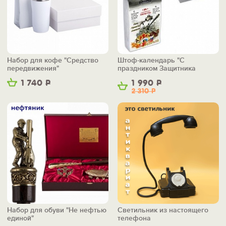
Набор для кофе "Средство
Штоф-календарь "С
передвижения"
праздником Защитника
Отечества"
1 740
Р
1 990
Р
2 310
Р
Набор для обуви "Не нефтью
Светильник из настоящего
единой"
телефона