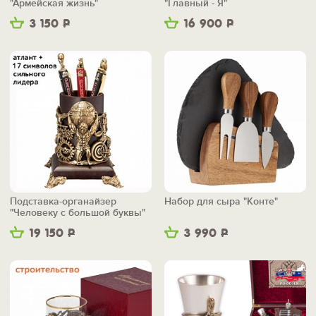
"Армейская жизнь"
"Главный - Я"
3 150
Р
16 900
Р
Подставка-органайзер
Набор для сыра "Конте"
"Человеку с большой буквы"
19 150
Р
3 990
Р