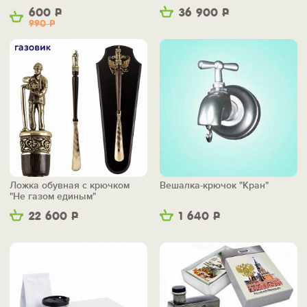
600
Р
36 900
Р
990
Р
Ложка обувная с крючком
Вешалка-крючок "Кран"
"Не газом единым"
22 600
Р
1 640
Р