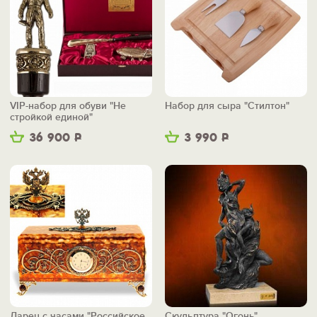
VIP-набор для обуви "Не
Набор для сыра "Стилтон"
стройкой единой"
36 900
Р
3 990
Р
Ларец с часами "Российское
Скульптура "Огонь"