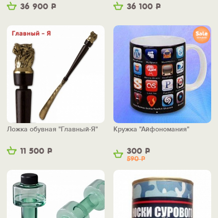
36 900
Р
36 100
Р
Ложка обувная "Главный-Я"
Кружка "Айфономания"
11 500
Р
300
Р
590
Р