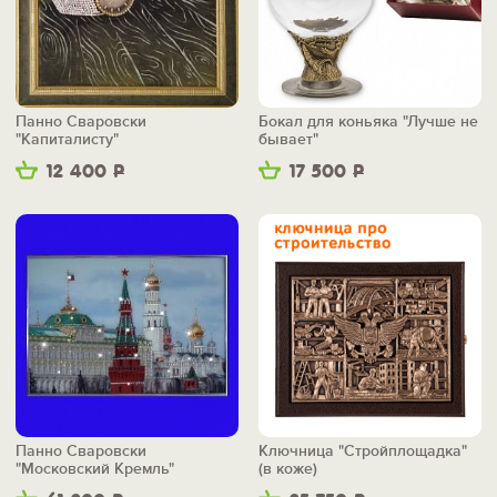
Панно Сваровски
Бокал для коньяка "Лучше не
"Капиталисту"
бывает"
12 400
Р
17 500
Р
Панно Сваровски
Ключница "Стройплощадка"
"Московский Кремль"
(в коже)