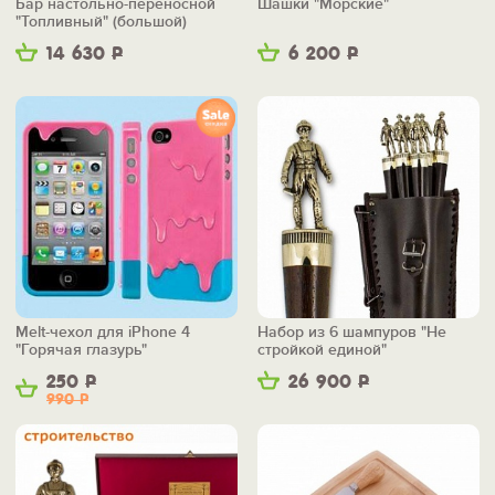
Бар настольно-переносной
Шашки "Морские"
"Топливный" (большой)
14 630
Р
6 200
Р
Melt-чехол для iPhone 4
Набор из 6 шампуров "Не
"Горячая глазурь"
стройкой единой"
250
Р
26 900
Р
990
Р