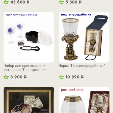
45 600
Р
5 300
Р
Набор для приготовления
Чарка "Нефтепереработка"
коктейлей "Нестареющий
дуэт"
3 900
Р
10 990
Р