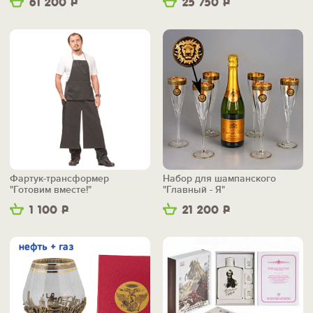
61 200
Р
25 750
Р
Фартук-трансформер
Набор для шампанского
"Готовим вместе!"
"Главный - Я"
1 100
Р
21 200
Р