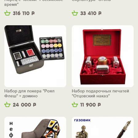
время"
316 110
Р
33 410
Р
Набор для покера "Роял
Набор подарочных печатей
Флеш" + домино
"Отцовский наказ"
24 000
Р
11 900
Р