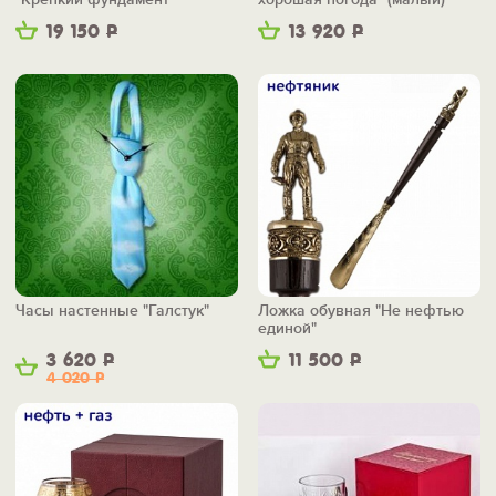
19 150
Р
13 920
Р
Часы настенные "Галстук"
Ложка обувная "Не нефтью
единой"
3 620
Р
11 500
Р
4 020
Р