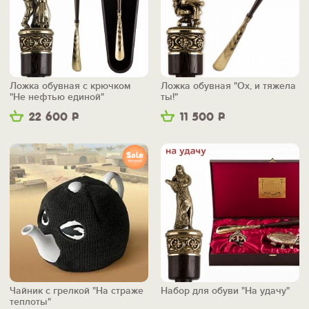
Ложка обувная с крючком
Ложка обувная "Ох, и тяжела
"Не нефтью единой"
ты!"
22 600
Р
11 500
Р
Чайник с грелкой "На страже
Набор для обуви "На удачу"
теплоты"