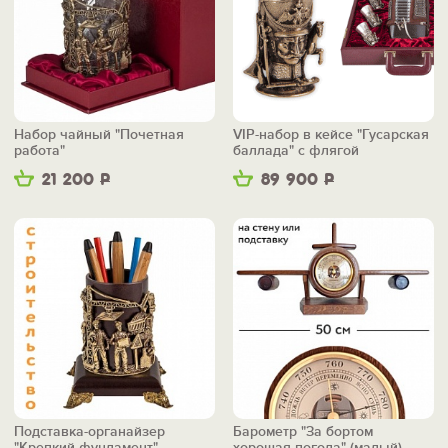
Набор чайный "Почетная
VIP-набор в кейсе "Гусарская
работа"
баллада" с флягой
21 200
Р
89 900
Р
Подставка-органайзер
Барометр "За бортом
"Крепкий фундамент"
хорошая погода" (малый)