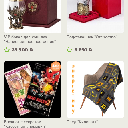
VIP-бокал для коньяка
Подстаканник "Отечество"
"Национальное достояние"
35 900
Р
8 850
Р
Блокнот с секретом
Плед "Киловатт"
"Кассетная анимация"