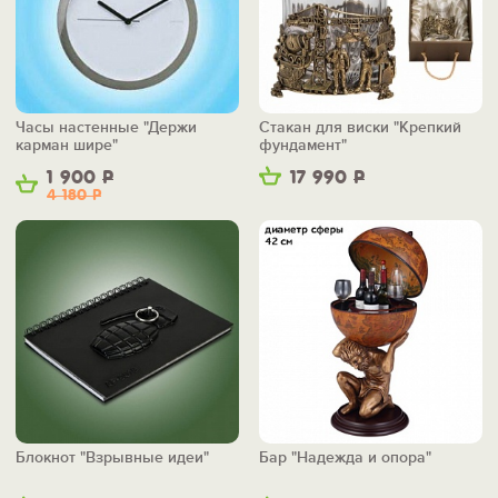
Часы настенные "Держи
Стакан для виски "Крепкий
карман шире"
фундамент"
1 900
Р
17 990
Р
4 180
Р
Блокнот "Взрывные идеи"
Бар "Надежда и опора"