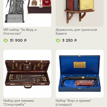
VIP-набор "За Веру и
Держатель для туалетной
Отечество"
бумаги
51 900
Р
5 250
Р
Набор для пикника
Набор "Кнут и пряник"
"Спецслужба"
(стандарт)