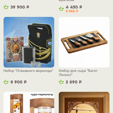
39 900
Р
4 450
Р
5 950
Р
Набор "Отважного морехода"
Набор для сыра "Багет
Лаонез"
8 900
Р
2 690
Р