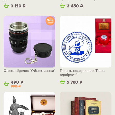
3 150
Р
3 450
Р
Стопка-брелок "Объективная"
Печать подарочная "Папа
одобряет"
490
Р
5 780
Р
990
Р