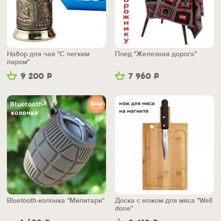
Набор для чая "С легким
Плед "Железная дорога"
паром"
9 200
Р
7 960
Р
Bluetooth-колонка "Милитари"
Доска с ножом для мяса "Well
done"