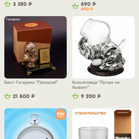
3 350
Р
690
Р
990
Р
Бюст Гагарина "Поехали!"
Коньячница "Лучше не
бывает"
21 600
Р
9 200
Р