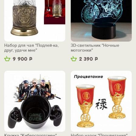
Набор для чая "Подлей-ка,
3D-светильник "Ночные
друг, удачи мне"
мотогонки"
9 900
Р
2 390
Р
Кружка "Киберспортсмен"
Набор чарок "Процветания"