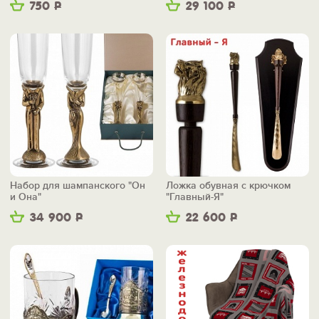
750
Р
29 100
Р
Набор для шампанского "Он
Ложка обувная с крючком
и Она"
"Главный-Я"
34 900
Р
22 600
Р