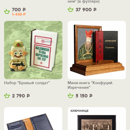
нем" (в футляре)
700
Р
37 900
Р
1 410
Р
Набор "Бравый солдат"
Мини-книга "Конфуций.
Изречения"
2 790
Р
5 150
Р