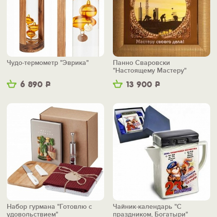
Чудо-термометр "Эврика"
Панно Сваровски
"Настоящему Мастеру"
6 890
Р
13 900
Р
Набор гурмана "Готовлю с
Чайник-календарь "С
удовольствием"
праздником, Богатыри"