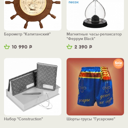
Барометр "Капитанский"
Магнитные часы-релаксатор
"Феррум Black"
10 990
Р
2 390
Р
Набор "Construction"
Шорты-трусы "Гусарские"