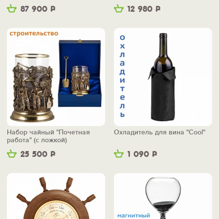
87 900
Р
12 980
Р
Набор чайный "Почетная
Охладитель для вина "Cool"
работа" (с ложкой)
25 500
Р
1 090
Р