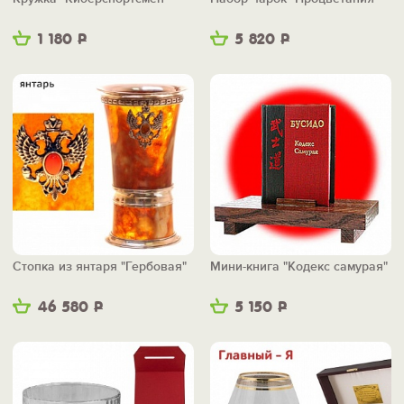
1 180
Р
5 820
Р
Стопка из янтаря "Гербовая"
Мини-книга "Кодекс самурая"
46 580
Р
5 150
Р