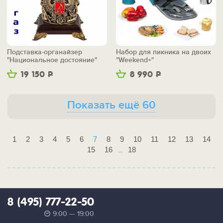
Подставка-органайзер
Набор для пикника на двоих
"Национальное достояние"
"Weekend+"
19 150
Р
8 990
Р
Показать ещё 60
1
2
3
4
5
6
7
8
9
10
11
12
13
14
15
16
18
...
8 (495) 777-22-50
9:00 — 19:00