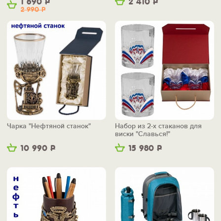
1 690
Р
2 410
Р
2 990
Р
Чарка "Нефтяной станок"
Набор из 2-х стаканов для
виски "Славься!"
10 990
Р
15 980
Р