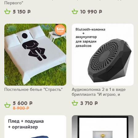
Первого"
5 150
Р
10 990
Р
Постельное белье "Страсть"
Аудиоколонка 2 в 1 в виде
бриллианта "И играю, и
заряжаю"
5 600
Р
3 710
Р
8 900
Р