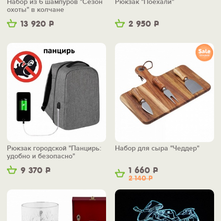
Набор из 6 шампуров "Сезон
Рюкзак "Поехали"
охоты" в колчане
13 920
Р
2 950
Р
Рюкзак городской "Панцирь:
Набор для сыра "Чеддер"
удобно и безопасно"
9 370
Р
1 660
Р
2 140
Р