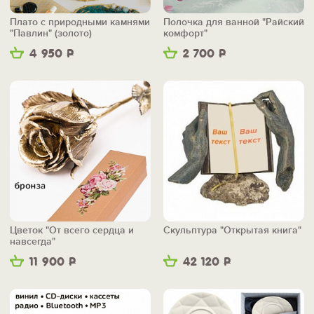
Плато с природными камнями
Полочка для ванной "Райский
"Павлин" (золото)
комфорт"
4 950
Р
2 700
Р
Цветок "От всего сердца и
Скульптура "Открытая книга"
навсегда"
11 900
Р
42 120
Р