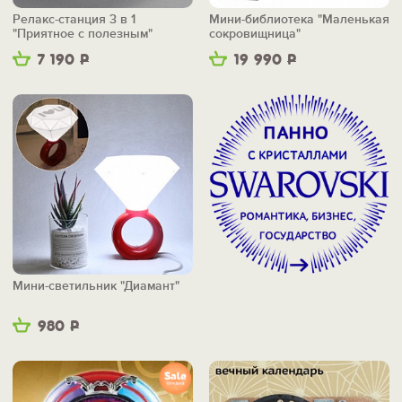
Релакс-станция 3 в 1
Мини-библиотека "Маленькая
"Приятное с полезным"
сокровищница"
7 190
Р
19 990
Р
Мини-светильник "Диамант"
980
Р