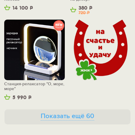
14 100
Р
380
Р
720
Р
Станция-релаксатор "О, море,
море"
5 990
Р
Показать ещё 60