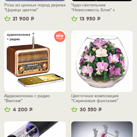
Роза из ценных пород дерева
Чудо-светильник
"Царица цветов"
"Невесомость Блэк" с
беспроводной зарядкой
21 900
Р
13 950
Р
Аудиоколонка с радио
Цветочная композиция
"Винтаж"
"Сиреневая фантазия"
4 200
Р
30 550
Р