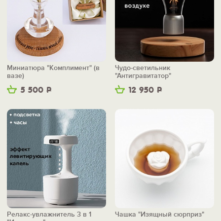
Миниатюра "Комплимент" (в
Чудо-светильник
вазе)
"Антигравитатор"
5 500
Р
12 950
Р
Релакс-увлажнитель 3 в 1
Чашка "Изящный сюрприз"