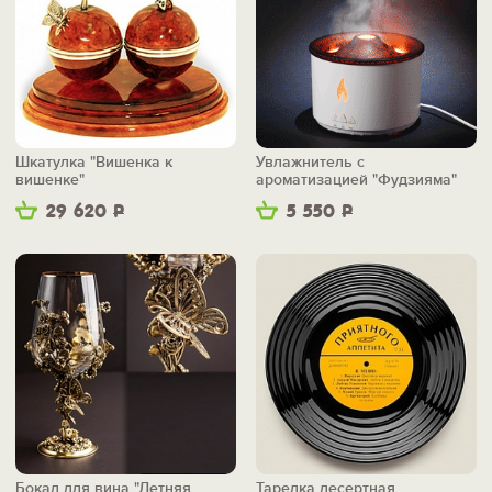
Шкатулка "Вишенка к
Увлажнитель с
вишенке"
ароматизацией "Фудзияма"
29 620
Р
5 550
Р
Бокал для вина "Летняя
Тарелка десертная