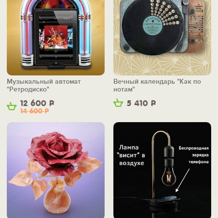
Музыкальный автомат
Вечный календарь "Как по
"Ретродиско"
нотам"
12 600
Р
5 410
Р
14 600
Р