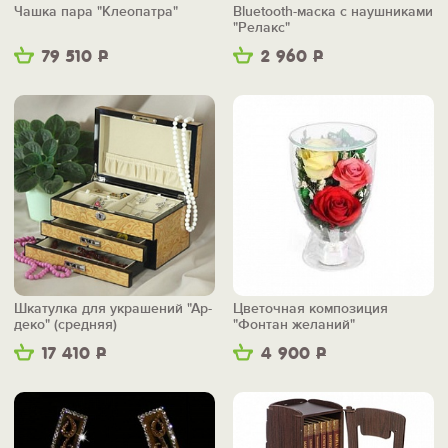
Чашка пара "Клеопатра"
Bluetooth-маска с наушниками
"Релакс"
79 510
Р
2 960
Р
Шкатулка для украшений "Ар-
Цветочная композиция
деко" (средняя)
"Фонтан желаний"
17 410
Р
4 900
Р