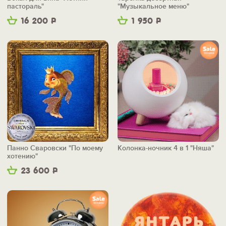
пастораль"
"Музыкальное меню"
16 200
Р
1 950
Р
Панно Сваровски "По моему
Колонка-ночник 4 в 1 "Няша"
хотению"
23 600
Р