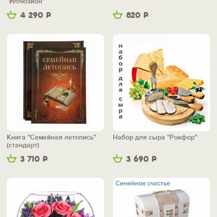
"Иллюзион"
4 290
Р
820
Р
Книга "Семейная летопись"
Набор для сыра "Рокфор"
(стандарт)
3 710
Р
3 690
Р