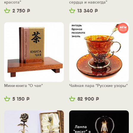
красота"
сердца и навсегда"
2 750
Р
13 340
Р
Мини-книга "О чае"
Чайная пара "Русские узоры"
5 150
Р
82 900
Р