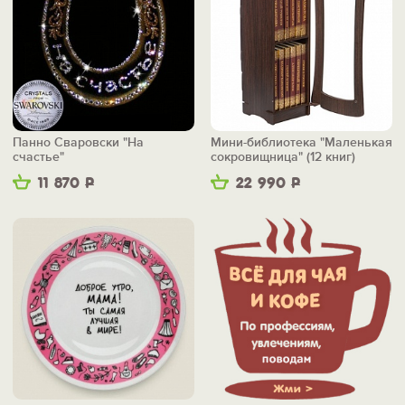
Панно Сваровски "На
Мини-библиотека "Маленькая
счастье"
сокровищница" (12 книг)
11 870
Р
22 990
Р