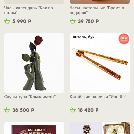
Часы-календарь "Как по
Часы настольные "Время в
нотам"
подарок"
5 990
Р
39 750
Р
Скульптура "Комплимент"
Китайские палочки "Инь-Ян"
36 500
Р
18 420
Р