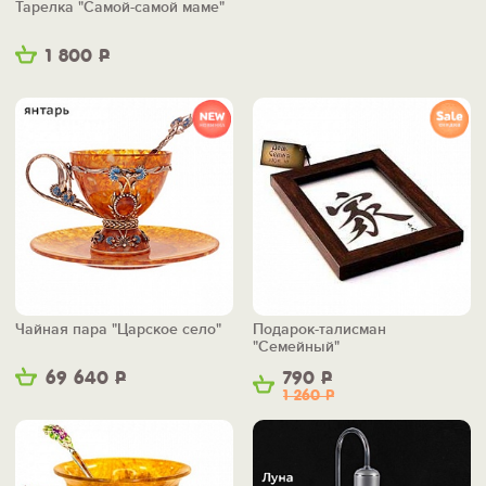
Тарелка "Самой-самой маме"
1 800
Р
Чайная пара "Царское село"
Подарок-талисман
"Семейный"
69 640
Р
790
Р
1 260
Р