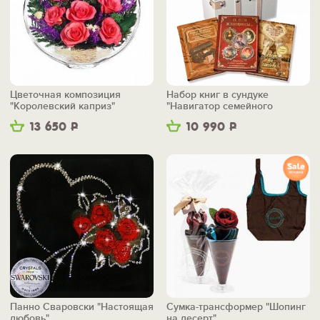
Цветочная композиция
Набор книг в сундуке
"Королевский каприз"
"Навигатор семейного
счастья"
13 650
Р
10 990
Р
Панно Сваровски "Настоящая
Сумка-трансформер "Шопинг
любовь"
на десерт"