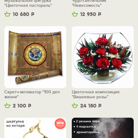
Музыкальная фигурка
Чудо-светильник
"Цветочная пастораль"
"Невесомость"
10 680
Р
12 950
Р
Скретч-мотиватор "100 дел
Цветочная композиция
жизни"
"Вишневые розы"
2 100
Р
24 180
Р