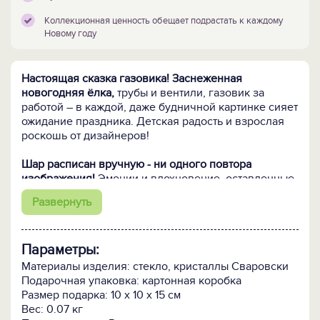
Коллекционная ценность обещает подрастать к каждому
Новому году
Настоящая сказка газовика! Заснеженная
новогодняя ёлка,
трубы и вентили, газовик за
работой – в каждой, даже будничной картинке сияет
ожидание праздника. Детская радость и взрослая
роскошь от дизайнеров!
Шар расписан вручную - ни одного повтора
изображения!
Эмоции и вдохновение, оставленные
художником, неповторимы! Красоту авторских
Развернуть
сюжетов подчеркивает россыпь хрустальных
кристаллов Сваровски – часть творческого
замысла, придающая картине сказочное
Параметры:
очарование и реалистичную живость.
Материалы изделия: стекло, кристаллы Сваровски
Кому подарить:
Мальчишкам и девчонкам газовой
Подарочная упаковка: картонная коробка
отрасли. Пусть они получили дипломы
Размер подарка: 10 х 10 х 15 см
специалистов, доросли до руководящих
Вес: 0.07 кг