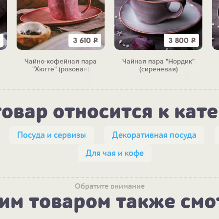
3 610
Р
3 800
Р
Чайно-кофейная пара
Чайная пара "Нордик"
"Хюгге" (розовая)
(сиреневая)
товар относится к кат
Посуда и сервизы
Декоративная посуда
Для чая и кофе
Обратите внимание
тим товаром также смо