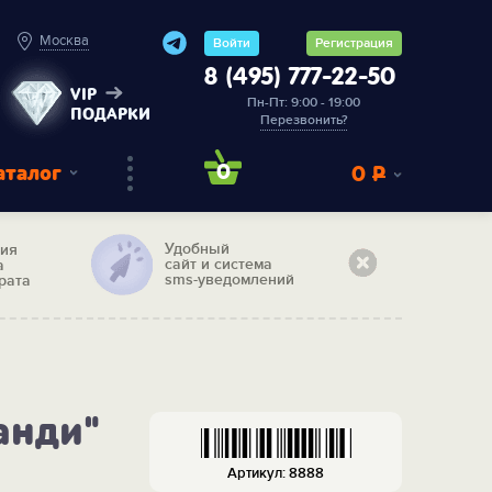
Москва
Войти
Регистрация
8 (495) 777-22-50
VIP
Пн-Пт: 9:00 - 19:00
ПОДАРКИ
Перезвонить?
аталог
0
0
Р
Удобный
тия
сайт и система
а
sms-уведомлений
рата
анди"
Артикул: 8888