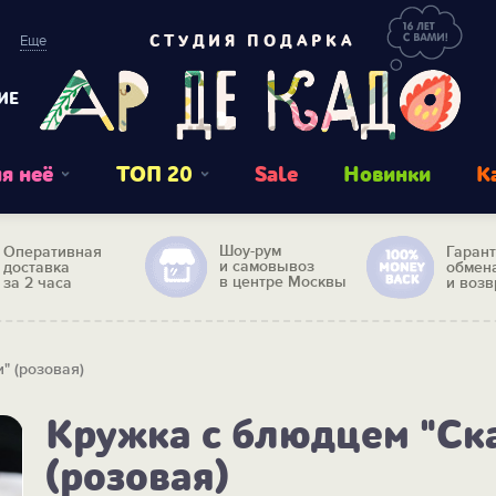
Еще
СТУДИЯ ПОДАРКА
ИЕ
я неё
ТОП 20
Sale
Новинки
К
Шоу-рум
Оперативная
Гаран
и самовывоз
доставка
обмен
в центре Москвы
за 2 часа
и возв
" (розовая)
Кружка с блюдцем "Ск
(розовая)