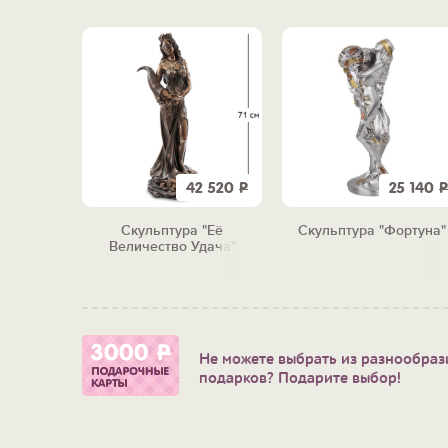
4 950
Р
42 520
Р
25 140
Р
одными
Скульптура "Её
Скульптура "Фортуна"
 (золото)
Величество Удача"
Не можете выбрать из разнообраз
подарков? Подарите выбор!