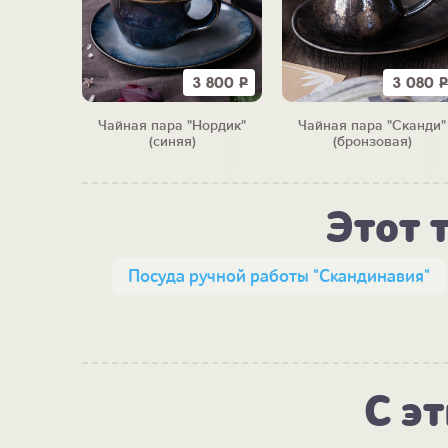
3 610
Р
3 800
Р
3 080
Р
я пара
Чайная пара "Нордик"
Чайная пара "Сканди"
няя)
(синяя)
(бронзовая)
Этот 
Посуда ручной работы "Скандинавия"
С э