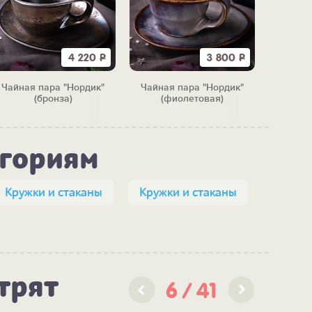
4 220
Р
3 800
Р
Чайная пара "Нордик"
Чайная пара "Нордик"
Чайная п
(бронза)
(фиолетовая)
мл
егориям
Кружки и стаканы
Кружки и стаканы
трят
6
41