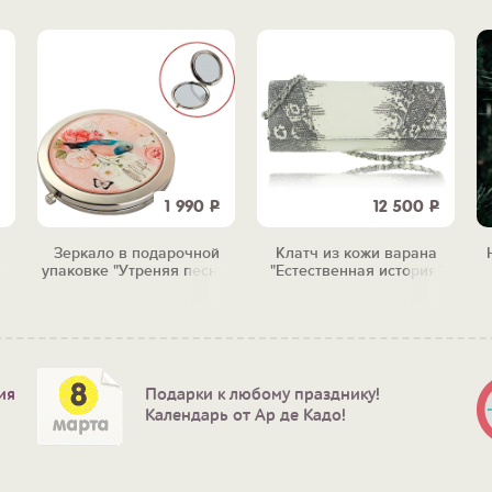
1 990
Р
12 500
Р
Зеркало в подарочной
Клатч из кожи варана
упаковке "Утреняя песня"
"Естественная история"
ия
Подарки к любому празднику!
Календарь от Ар де Кадо!