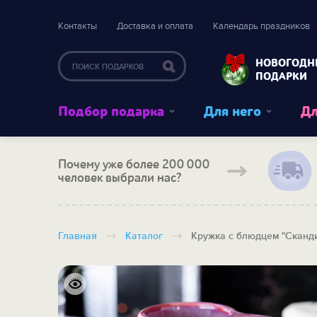
Контакты
Доставка и оплата
Календарь праздников
НОВОГОДН
ПОДАРКИ
Подбор подарка
Для него
Дл
Почему уже более 200 000
человек выбрали нас?
Главная
Каталог
Кружка с блюдцем "Сканди