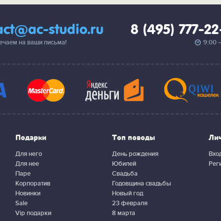
act@ac-studio.ru
8 (495) 777-2
вечаем на ваши письма!
9:00 
Подарки
Топ поводы
Ли
Для него
День рождения
Вхо
Для нее
Юбилей
Рег
Паре
Свадьба
Корпоратив
Годовщина свадьбы
Новинки
Новый год
Sale
23 февраля
Vip подарки
8 марта