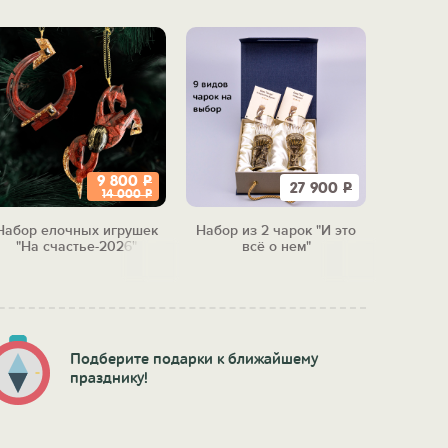
9 800
Р
27 900
Р
14 000
Р
Набор елочных игрушек
Набор из 2 чарок "И это
Набор 
"На счастье-2026"
всё о нем"
"Бол
м
Подберите подарки к ближайшему
празднику!