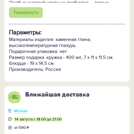
Особых условий ухода не требуется — можно
использовать в свч-печи и мыть в посудомоечной
Развернуть
машине.
Может быть доукомплектована чайником.
Кружка может поставляться отдельно без блюдца.
Параметры:
Внимание! Поскольку изделие изготавливается
Материалы изделия: каменная глина,
вручную очень малыми партиями, возможно
высокотемпературная глазурь
небольшое отличие цветовых оттенков и рисунка от
Подарочная упаковка: нет
образца, представленного на фотографиях.
Размер подарка: кружка - 400 мл, 7 х 11 х 11,5 см;
блюдце - 19 х 14,5 см
ПОСМОТРИТЕ всю коллекцию посуды "Скандинавия"
Производитель: Россия
>>
Ближайшая доставка
Москва
14 августа с 18:00 до 21:00
от 590
Р