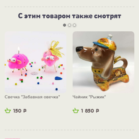
С этим товаром также смотрят
Свечка "Забавная овечка"
Чайник "Рыжик"
150
Р
1 850
Р