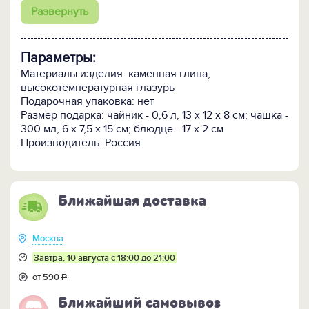
Развернуть
В набор входят:
- чайник заварочный 600 мл
- 2 чайные пары с чашками объемом 300 мл
Параметры:
Внимание! Поскольку изделие изготавливается
Материалы изделия: каменная глина,
вручную очень малыми партиями, возможно
высокотемпературная глазурь
небольшое отличие цветовых оттенков и рисунка от
Подарочная упаковка: нет
образца, представленного на фотографиях.
Размер подарка: чайник - 0,6 л, 13 х 12 х 8 см; чашка -
300 мл, 6 х 7,5 х 15 см; блюдце - 17 х 2 см
ПОСМОТРИТЕ всю коллекцию посуды "Скандинавия"
Производитель: Россия
>>
Ближайшая доставка
Москва
Завтра, 10 августа с 18:00 до 21:00
от 590
Р
Ближайший самовывоз