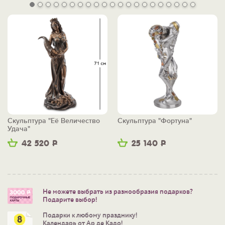
Скульптура "Её Величество
Скульптура "Фортуна"
Удача"
42 520
Р
25 140
Р
Не можете выбрать из разнообразия подарков?
Подарите выбор!
Подарки к любому празднику!
Календарь от Ар де Кадо!