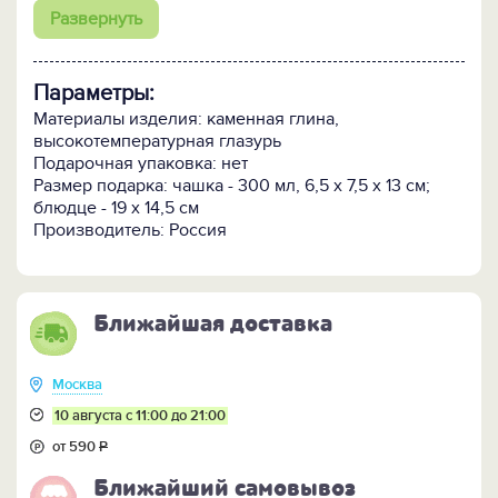
использовать в свч-печи и мыть в посудомоечной
Развернуть
машине.
Может быть доукомплектована чайником.
Параметры:
Внимание! Поскольку изделие изготавливается
вручную очень малыми партиями, возможно
Материалы изделия: каменная глина,
небольшое отличие цветовых оттенков и рисунка от
высокотемпературная глазурь
образца, представленного на фотографиях.
Подарочная упаковка: нет
Размер подарка: чашка - 300 мл, 6,5 х 7,5 х 13 см;
Представлена в 5 цветах.
блюдце - 19 х 14,5 см
Производитель: Россия
ПОСМОТРИТЕ ЕЩЁ:
-
Набор с чайником в таком же исполнении >>
-
Всю коллекцию посуды "Скандинавия" >>
Ближайшая доставка
Москва
10 августа с 11:00 до 21:00
от 590
Р
Ближайший самовывоз