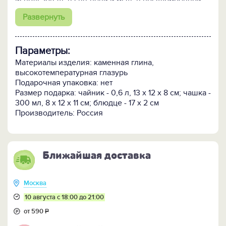
использовать в свч-печи и мыть в посудомоечной
машине.
Развернуть
В набор входят:
- чайник заварочный 600 мл
Параметры:
- 2 чайные пары с чашками объемом 300 мл
Материалы изделия: каменная глина,
Внимание! Поскольку изделие изготавливается
высокотемпературная глазурь
вручную очень малыми партиями, возможно
Подарочная упаковка: нет
небольшое отличие цветовых оттенков и рисунка от
Размер подарка: чайник - 0,6 л, 13 х 12 х 8 см; чашка -
образца, представленного на фотографиях.
300 мл, 8 х 12 х 11 см; блюдце - 17 х 2 см
Производитель: Россия
ПОСМОТРИТЕ всю коллекцию посуды "Скандинавия"
>>
Ближайшая доставка
Москва
10 августа с 18:00 до 21:00
от 590
Р