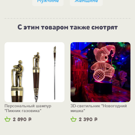
Мужчине
Женщине
С этим товаром также смотрят
Персональный шампур
3D-светильник "Новогодний
"Пикник газовика"
мишка"
2 890
Р
2 390
Р