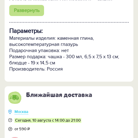
Особых условий ухода не требуется — можно
использовать в свч-печи и мыть в посудомоечной
Развернуть
машине.
Может быть доукомплектован чайником.
Параметры:
Внимание! Поскольку изделие изготавливается
вручную очень малыми партиями, возможно
Материалы изделия: каменная глина,
небольшое отличие цветовых оттенков и рисунка от
высокотемпературная глазурь
образца, представленного на фотографиях.
Подарочная упаковка: нет
Размер подарка: чашка - 300 мл, 6,5 х 7,5 х 13 см;
Представлена в 5 цветах.
блюдце - 19 х 14,5 см
Производитель: Россия
ПОСМОТРИТЕ ЕЩЁ:
-
Набор с чайником в таком же исполнении >>
-
Всю коллекцию посуды "Скандинавия" >>
Ближайшая доставка
Москва
Сегодня, 10 августа с 14:00 до 21:00
от 590
Р