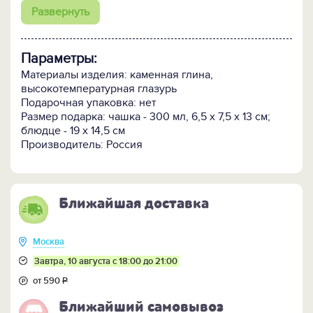
использовать в свч-печи и мыть в посудомоечной
Развернуть
машине.
Может быть доукомплектована чайником.
Параметры:
Внимание! Поскольку изделие изготавливается
вручную очень малыми партиями, возможно
Материалы изделия: каменная глина,
небольшое отличие цветовых оттенков и рисунка от
высокотемпературная глазурь
образца, представленного на фотографиях.
Подарочная упаковка: нет
Размер подарка: чашка - 300 мл, 6,5 х 7,5 х 13 см;
Представлена в 5 цветах.
блюдце - 19 х 14,5 см
Производитель: Россия
ПОСМОТРИТЕ ЕЩЁ:
-
Всю коллекцию посуды "Скандинавия" >>
Ближайшая доставка
Москва
Завтра, 10 августа с 18:00 до 21:00
от 590
Р
Ближайший самовывоз