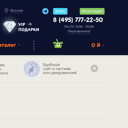
Москва
Войти
Регистрация
8 (495) 777-22-50
VIP
Пн-Пт: 9:00 - 19:00
ПОДАРКИ
Перезвонить?
аталог
0
0
Р
Удобный
тия
сайт и система
а
sms-уведомлений
рата