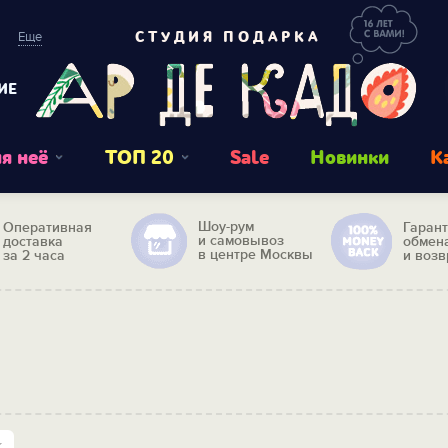
Еще
СТУДИЯ ПОДАРКА
ИЕ
я неё
ТОП 20
Sale
Новинки
К
Шоу-рум
Оперативная
Гаран
и самовывоз
доставка
обмен
в центре Москвы
за 2 часа
и возв
ю