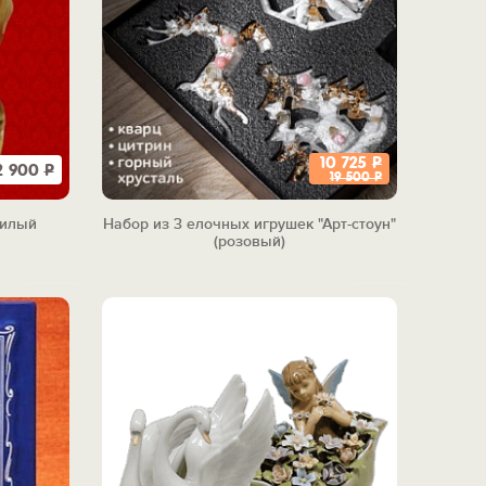
10 725
Р
2 900
Р
19 500
Р
Милый
Набор из 3 елочных игрушек "Арт-стоун"
(розовый)