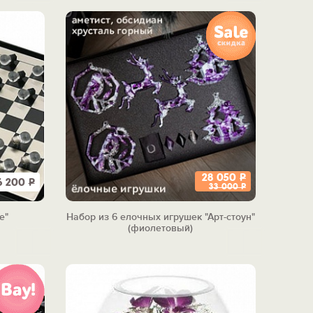
28 050
Р
6 200
Р
33 000
Р
е"
Набор из 6 елочных игрушек "Арт-стоун"
(фиолетовый)