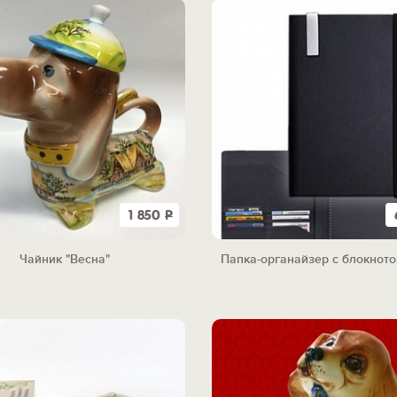
1 850
Р
Чайник "Весна"
Папка-органайзер с блокното