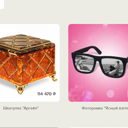
114 470
Р
Шкатулка "Аргайл"
Фоторамка "Ясный взгл