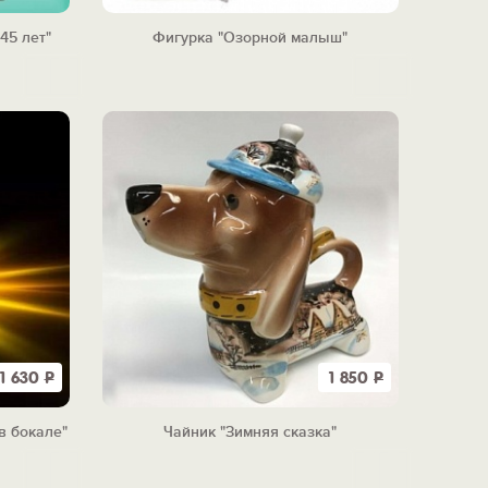
45 лет"
Фигурка "Озорной малыш"
1 630
Р
1 850
Р
в бокале"
Чайник "Зимняя сказка"