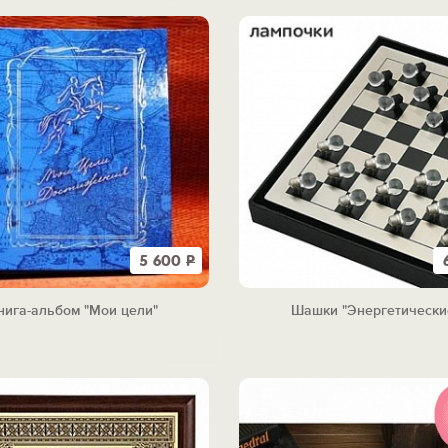
5 600
Р
нига-альбом "Мои цели"
Шашки "Энергетически