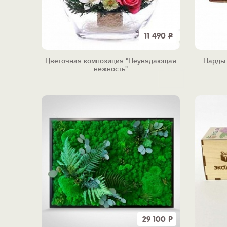
11 490
Р
Цветочная композиция "Неувядающая
Нарды 
нежность"
29 100
Р