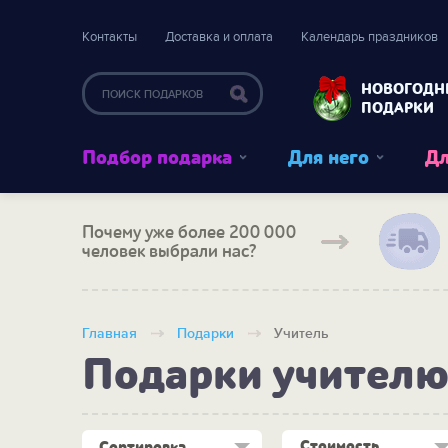
Контакты
Доставка и оплата
Календарь праздников
НОВОГОДН
ПОДАРКИ
Подбор подарка
Для него
Дл
Почему уже более 200 000
человек выбрали нас?
Главная
Подарки
Учитель
Подарки учител
Стоимость
Сортировка