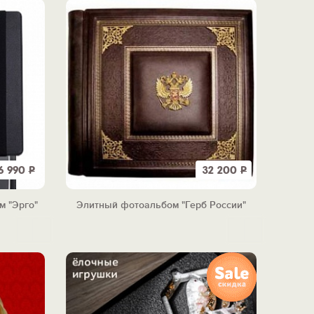
6 990
Р
32 200
Р
м "Эрго"
Элитный фотоальбом "Герб России"