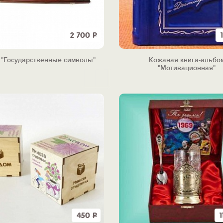
2 700
Р
"Государственные символы"
Кожаная книга-альбо
"Мотивационная"
450
Р