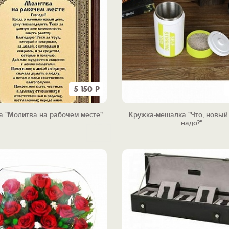
5 150
Р
а "Молитва на рабочем месте"
Кружка-мешалка "Что, новый 
надо?"