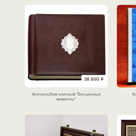
38 500
Р
Фотоальбом элитный "Бесценные
К
моменты"