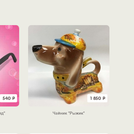
540
Р
1 850
Р
яд"
Чайник "Рыжик"