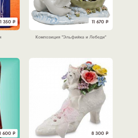
11 350
Р
11 670
Р
м
Композиция "Эльфийка и Лебеди"
11 600
Р
8 300
Р