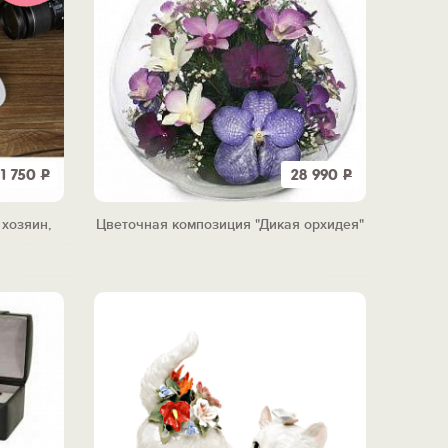
1 750
Р
28 990
Р
хозяин,
Цветочная композиция "Дикая орхидея"