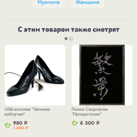
Мужчине
Женщине
С этим товаром также смотрят
USB-колонки "Звонкие
Панно Сваровски
каблучки"
"Процветание"
980
Р
6 300
Р
1 490
Р