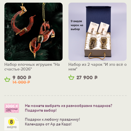
Набор елочных игрушек "На
Набор из 2 чарок "И это всё о
счастье-2026"
нем"
9 800
Р
27 900
Р
14 000
Р
Не можете выбрать из разнообразия подарков?
Подарите выбор!
Подарки к любому празднику!
Календарь от Ар де Кадо!