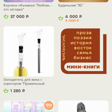
Картина объемная "Любовь -
Будильник "XL"
это загадка"
37 000
Р
4 000
Р
4 400
Р
Охладитель для вина с
аэратором "Правильный
вкус"
1 280
Р