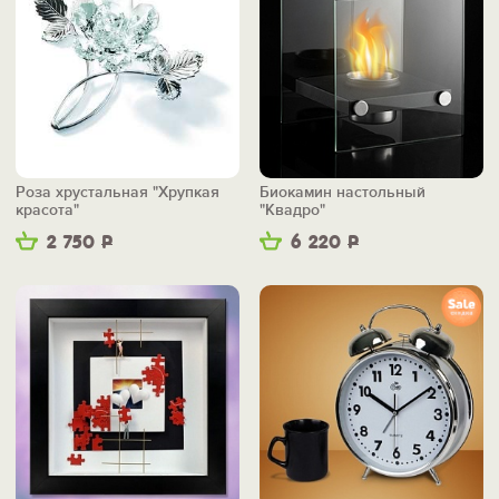
Роза хрустальная "Хрупкая
Биокамин настольный
красота"
"Квадро"
2 750
Р
6 220
Р