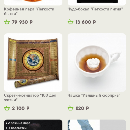
Кофейная пара "Легкости
Чудо-бокал "Легкости пития"
бытия"
79 930
Р
13 600
Р
Скретч-мотиватор "100 дел
Чашка "Изящный сюрприз"
жизни"
2 100
Р
820
Р