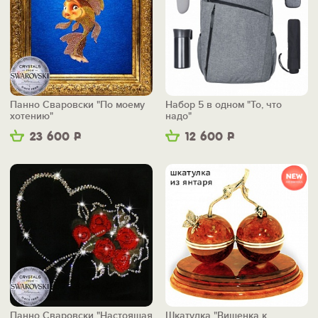
Панно Сваровски "По моему
Набор 5 в одном "То, что
хотению"
надо"
23 600
Р
12 600
Р
Панно Сваровски "Настоящая
Шкатулка "Вишенка к