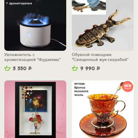
Увлажнитель с
Обувной помощник
ароматизацией "Фудзияма"
"Священный жук-скарабей"
5 550
Р
9 990
Р