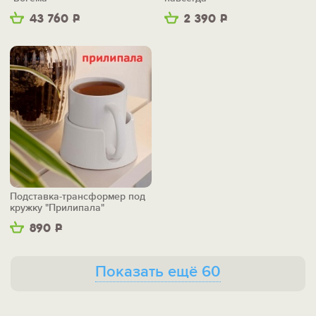
43 760
Р
2 390
Р
Подставка-трансформер под
кружку "Прилипала"
890
Р
Показать ещё 60