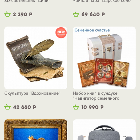
3D-светильник "Сияй!"
Чайная пара "Царское село"
2 390
Р
69 640
Р
Скульптура "Вдохновение"
Набор книг в сундуке
"Навигатор семейного
счастья"
42 660
Р
10 990
Р