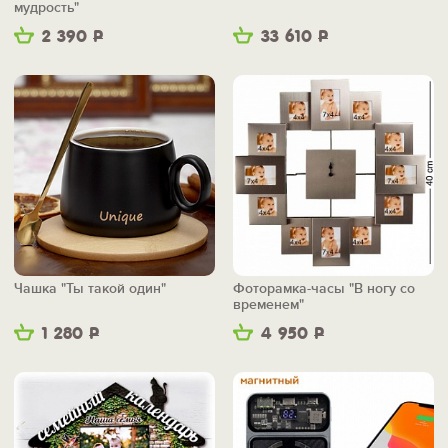
мудрость"
2 390
Р
33 610
Р
Чашка "Ты такой один"
Фоторамка-часы "В ногу со
временем"
1 280
Р
4 950
Р