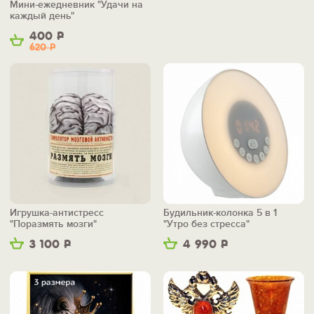
Мини-ежедневник "Удачи на
каждый день"
400
Р
620
Р
Игрушка-антистресс
Будильник-колонка 5 в 1
"Поразмять мозги"
"Утро без стресса"
3 100
Р
4 990
Р