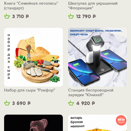
Книга "Семейная летопись"
Шкатулка для украшений
(стандарт)
"Флоренция"
3 710
Р
12 790
Р
Набор для сыра "Рокфор"
Станция беспроводной
зарядки "Юнихаб"
3 690
Р
4 920
Р