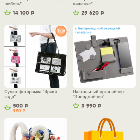
любовь"
вишенке"
14 100
Р
29 620
Р
Сумка-фоторамка "Яркий
Настольный органайзер
кадр"
"Энерджайзер"
500
Р
3 990
Р
990
Р