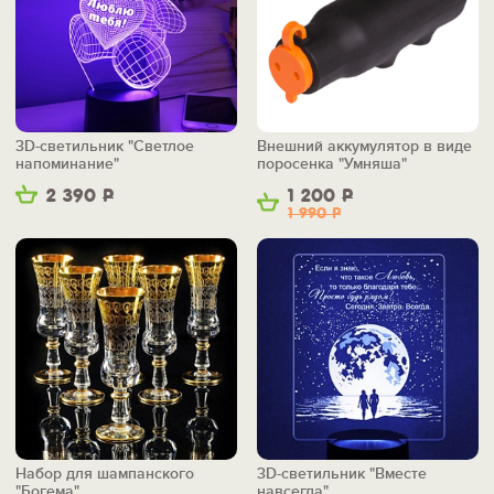
3D-светильник "Светлое
Внешний аккумулятор в виде
напоминание"
поросенка "Умняша"
2 390
Р
1 200
Р
1 990
Р
Набор для шампанского
3D-светильник "Вместе
"Богема"
навсегда"