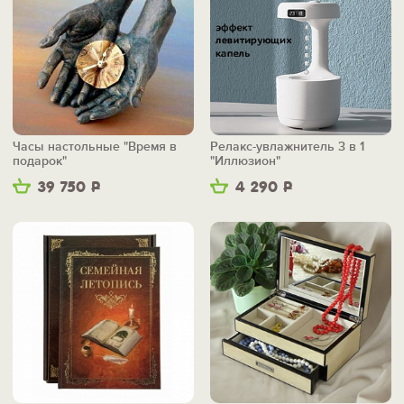
Часы настольные "Время в
Релакс-увлажнитель 3 в 1
подарок"
"Иллюзион"
39 750
Р
4 290
Р