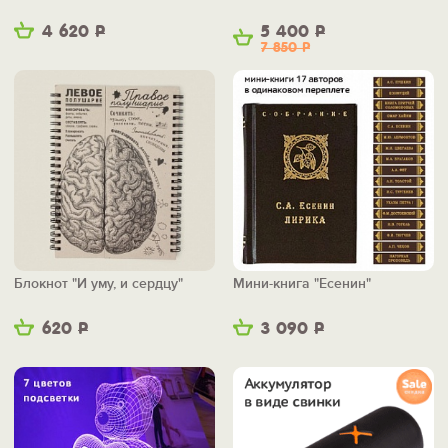
4 620
Р
5 400
Р
7 850
Р
Блокнот "И уму, и сердцу"
Мини-книга "Есенин"
620
Р
3 090
Р