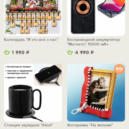
Календарь "И это всё о нас"
Беспроводной аккумулятор
"Магнето", 10000 мАч
1 990
Р
4 990
Р
Станция зарядная "iHeat"
Фоторамка "На молнии"