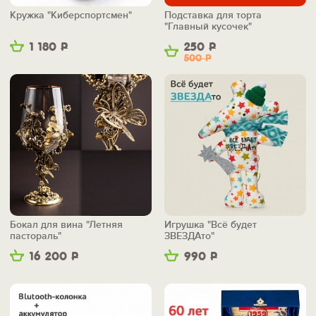
Кружка "Киберспортсмен"
Подставка для торта
"Главный кусочек"
1 180
Р
250
Р
500
Р
Бокал для вина "Летняя
Игрушка "Всё будет
пастораль"
ЗВЕЗДАто"
16 200
Р
990
Р