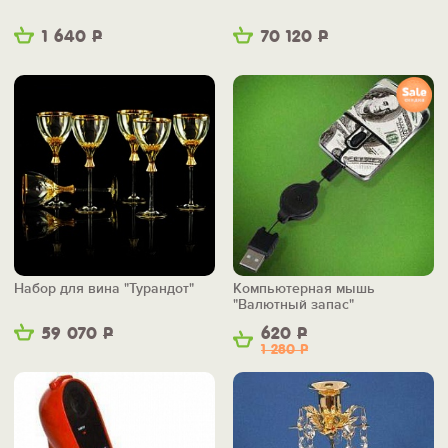
1 640
Р
70 120
Р
Набор для вина "Турандот"
Компьютерная мышь
"Валютный запас"
59 070
Р
620
Р
1 280
Р