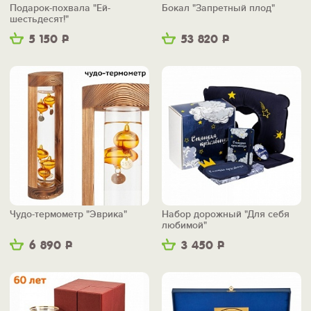
Подарок-похвала "Ей-
Бокал "Запретный плод"
шестьдесят!"
5 150
Р
53 820
Р
Чудо-термометр "Эврика"
Набор дорожный "Для себя
любимой"
6 890
Р
3 450
Р