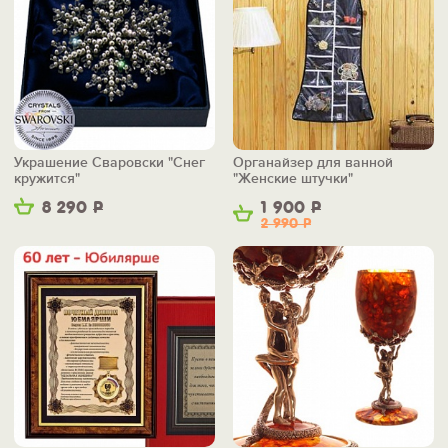
Украшение Сваровски "Снег
Органайзер для ванной
кружится"
"Женские штучки"
8 290
Р
1 900
Р
2 990
Р