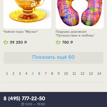
Чайная пара "Мускат"
Подушка дорожная
"Путешествие в любовь"
59 250
Р
780
Р
Показать ещё 60
1
2
3
4
5
6
7
8
9
10
11
12
13
14
8 (495) 777-22-50
9:00 — 19:00