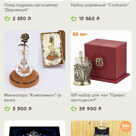
Плед-подушка-органайзер
Набор дорожный ''Contrasto''
"Дорожный"
2 850
Р
15 860
Р
Миниатюра "Комплимент" (в
VIP-набор для чая "Привет,
вазе)
шестьдесят!"
5 500
Р
39 900
Р