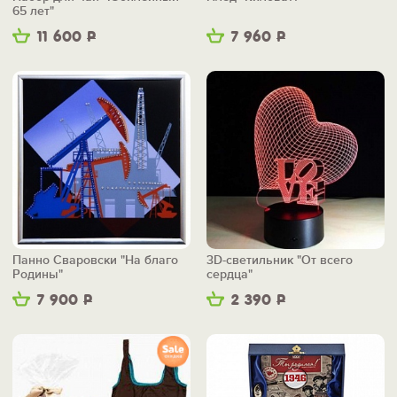
65 лет"
11 600
Р
7 960
Р
Панно Сваровски "На благо
3D-светильник "От всего
Родины"
сердца"
7 900
Р
2 390
Р