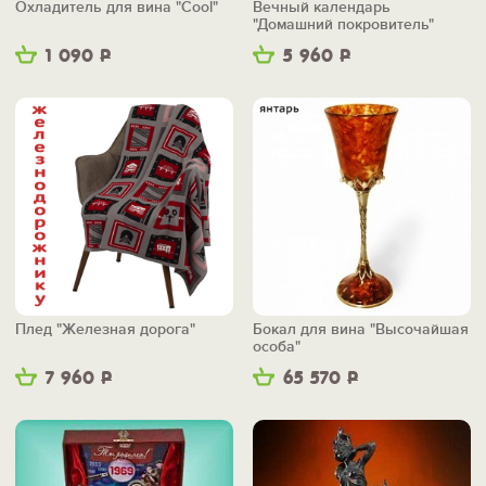
Охладитель для вина "Cool"
Вечный календарь
"Домашний покровитель"
1 090
Р
5 960
Р
Плед "Железная дорога"
Бокал для вина "Высочайшая
особа"
7 960
Р
65 570
Р