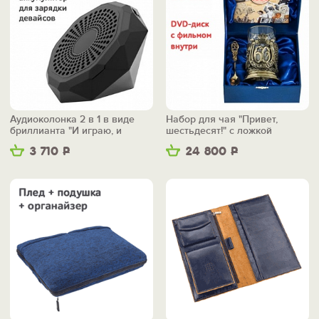
Аудиоколонка 2 в 1 в виде
Набор для чая "Привет,
бриллианта "И играю, и
шестьдесят!" с ложкой
заряжаю"
3 710
Р
24 800
Р