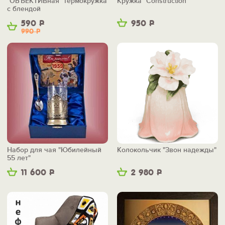
"ОБЪЕКТИВная" термокружка
Кружка "Construction"
с блендой
590
Р
950
Р
990
Р
Набор для чая "Юбилейный
Колокольчик "Звон надежды"
55 лет"
11 600
Р
2 980
Р