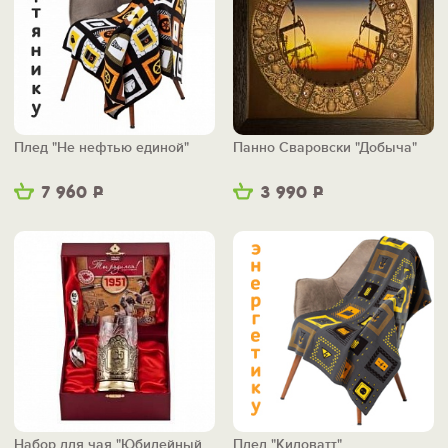
Плед "Не нефтью единой"
Панно Сваровски "Добыча"
7 960
Р
3 990
Р
Набор для чая "Юбилейный
Плед "Киловатт"