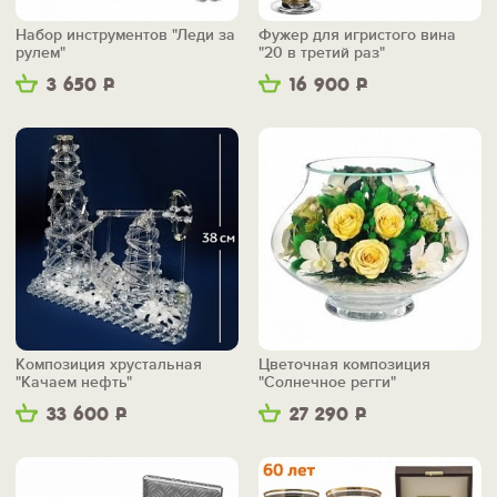
Набор инструментов "Леди за
Фужер для игристого вина
рулем"
"20 в третий раз"
3 650
Р
16 900
Р
Композиция хрустальная
Цветочная композиция
"Качаем нефть"
"Солнечное регги"
33 600
Р
27 290
Р