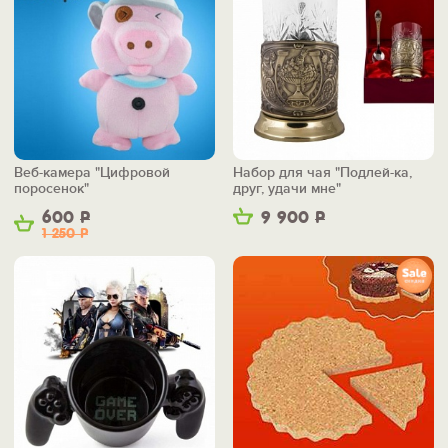
Веб-камера "Цифровой
Набор для чая "Подлей-ка,
поросенок"
друг, удачи мне"
600
Р
9 900
Р
1 250
Р