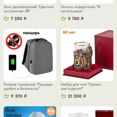
Зонт дизайнерский "Цветное
Печать подарочная "Я-
настроение #8"
начальница"
7 250
Р
5 780
Р
Рюкзак городской "Панцирь:
Набор для чая "Привет,
удобно и безопасно"
шестьдесят!"
9 370
Р
21 200
Р