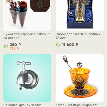
Сумка-трансформер "Шопинг
Набор для чая "Юбилейный
на десерт"
75 лет"
380
Р
11 600
Р
720
Р
Вешалка-крючок "Кран"
Кофейная пара "Царская"