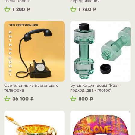
"Bella Donna"
передвижения"
1 280
Р
1 740
Р
Светильник из настоящего
Бутылка для воды "Раз -
телефона
подход, два - глоток"
36 100
Р
800
Р