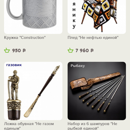
Кружка "Construction"
Плед "Не нефтью единой"
950
Р
7 960
Р
Ложка обувная "Не газом
Набор из 6 шампуров "Не
единым"
рыбкой единой"