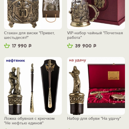
Стакан для виски "Привет,
VIP-набор чайный "Почетная
шестьдесят!"
работа"
17 990
Р
39 900
Р
Ложка обувная с крючком
Набор для обуви "На удачу"
"Не нефтью единой"