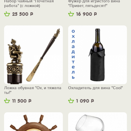
Набор чайный "Почетная
Фужер для игристого вина
работа" (с ложкой)
"Привет, пятьдесят!"
25 500
Р
16 900
Р
Ложка обувная "Ох, и тяжела
Охладитель для вина "Cool"
ты!"
11 500
Р
1 090
Р