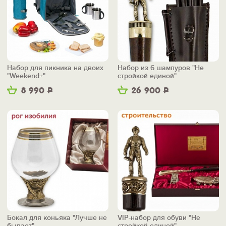
Набор для пикника на двоих
Набор из 6 шампуров "Не
"Weekend+"
стройкой единой"
8 990
Р
26 900
Р
Бокал для коньяка "Лучше не
VIP-набор для обуви "Не
бывает"
стройкой единой"