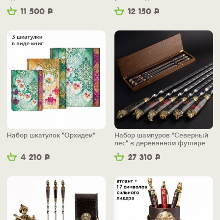
11 500
Р
12 150
Р
Набор шкатулок "Орхидеи"
Набор шампуров "Северный
лес" в деревянном футляре
4 210
Р
27 310
Р