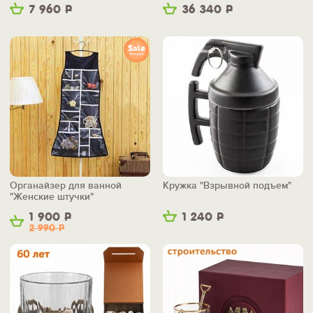
7 960
Р
36 340
Р
Органайзер для ванной
Кружка "Взрывной подъем"
"Женские штучки"
1 900
Р
1 240
Р
2 990
Р