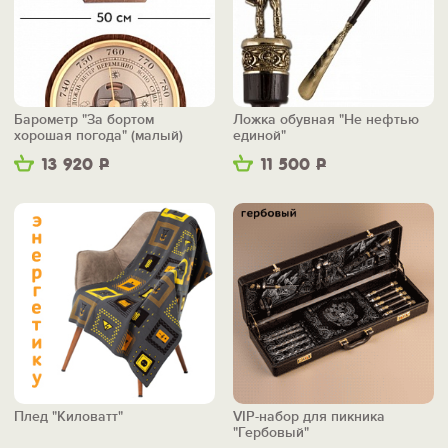
Барометр "За бортом
Ложка обувная "Не нефтью
хорошая погода" (малый)
единой"
13 920
Р
11 500
Р
Плед "Киловатт"
VIP-набор для пикника
"Гербовый"