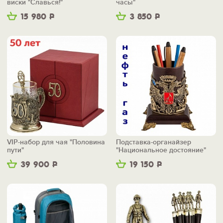
виски "Славься!"
часы"
15 980
Р
3 850
Р
VIP-набор для чая "Половина
Подставка-органайзер
пути"
"Национальное достояние"
39 900
Р
19 150
Р