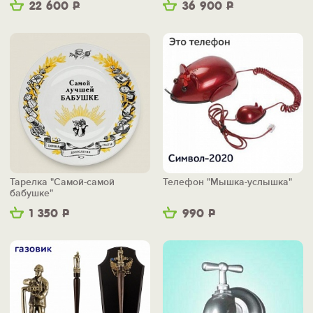
22 600
Р
36 900
Р
Тарелка "Самой-самой
Телефон "Мышка-услышка"
бабушке"
1 350
Р
990
Р