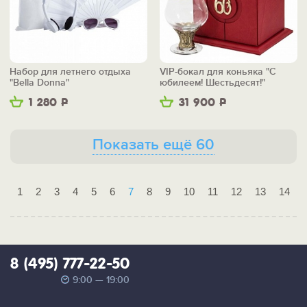
Набор для летнего отдыха
VIP-бокал для коньяка "С
"Bella Donna"
юбилеем! Шестьдесят!"
1 280
Р
31 900
Р
Показать ещё 60
1
2
3
4
5
6
7
8
9
10
11
12
13
14
8 (495) 777-22-50
9:00 — 19:00