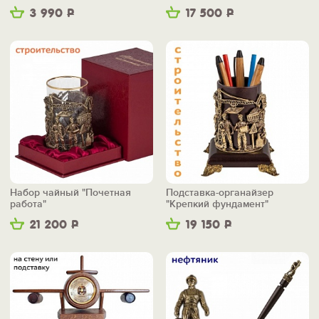
3 990
Р
17 500
Р
Набор чайный "Почетная
Подставка-органайзер
работа"
"Крепкий фундамент"
21 200
Р
19 150
Р