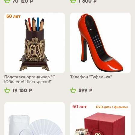
70 120
Р
1 800
Р
Подставка-органайзер "С
Телефон "Туфелька"
Юбилеем! Шестьдесят!"
19 150
Р
599
Р