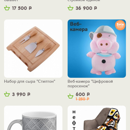
17 500
Р
36 900
Р
Набор для сыра "Стилтон"
Веб-камера "Цифровой
поросенок"
3 990
Р
600
Р
1 250
Р