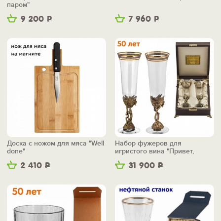
паром"
9 200
Р
7 960
Р
Доска с ножом для мяса "Well
Набор фужеров для
done"
игристого вина "Привет,
пятьдесят!"
2 410
Р
31 900
Р