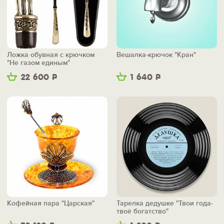
Ложка обувная с крючком
Вешалка-крючок "Кран"
"Не газом единым"
22 600
Р
1 640
Р
Кофейная пара "Царская"
Тарелка дедушке "Твои года-
твоё богатство"