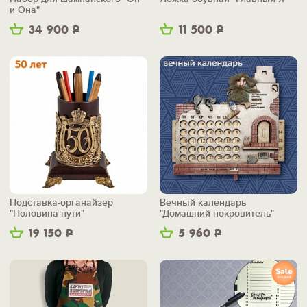
и Она"
34 900
Р
11 500
Р
Подставка-органайзер
Вечный календарь
"Половина пути"
"Домашний покровитель"
19 150
Р
5 960
Р