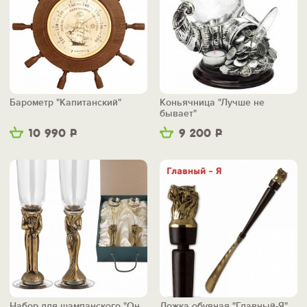
Барометр "Капитанский"
Коньячница "Лучше не
бывает"
10 990
Р
9 200
Р
Набор для шампанского "Он
Ложка обувная "Главный-Я"