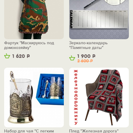
Фартук "Маскируюсь под
Зеркало-календарь
домохозяйку"
"Памятные даты"
1 620
Р
1 900
Р
2 600
Р
Набор для чая "С легким
Плед "Железная дорога"