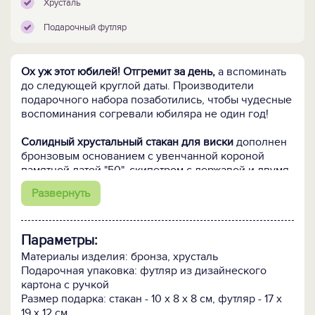
Хрусталь
Подарочный футляр
Ох уж этот юбилей! Отгремит за день,
а вспоминать
до следующей круглой даты. Производители
подарочного набора позаботились, чтобы чудесные
воспоминания согревали юбиляра не один год!
Солидный хрустальный стакан для виски
дополнен
бронзовым основанием с увенчанной короной
памятной датой "50", скипетром с державой и двумя
стилизованными орденами с надписями "За волю к
Развернуть
победе" и "За пользу и честь". Основание
выполнено вручную из бронзы по технологии
точного художественного литья.
Параметры:
Стакан помещен в футляр из дизайнерского
Материалы изделия: бронза, хрусталь
картона с атласным ложементом.
Подарочная упаковка: футляр из дизайнеского
картона с ручкой
Кому подарить:
Юбиляру любой профессии и
Размер подарка: стакан - 10 х 8 х 8 см, футляр - 17 х
социального статуса, в качестве корпоративного
19 х 12 см