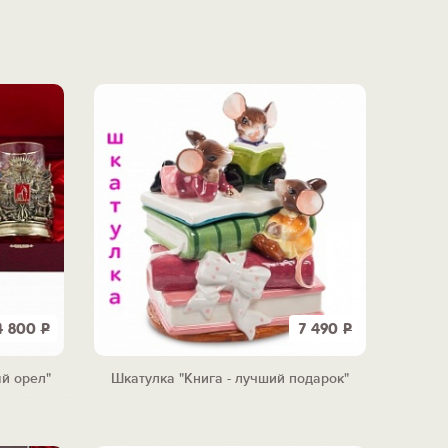
4 800
Р
7 490
Р
й орел"
Шкатулка "Книга - лучший подарок"