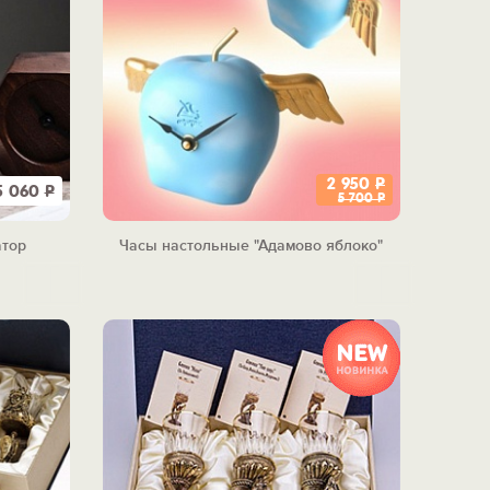
2 950
Р
5 060
Р
5 700
Р
атор
Часы настольные "Адамово яблоко"