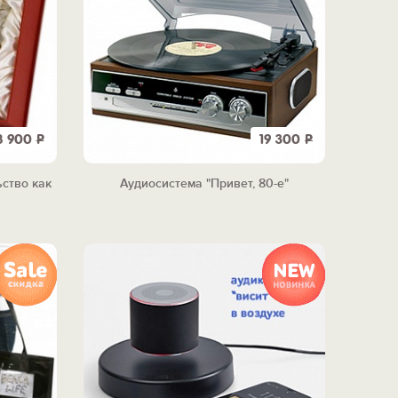
8 900
Р
19 300
Р
ьство как
Аудиосистема "Привет, 80-е"