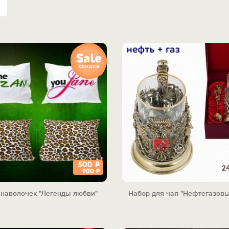
500
Р
2
900
Р
 наволочек "Легенды любви"
Набор для чая "Нефтегазовы