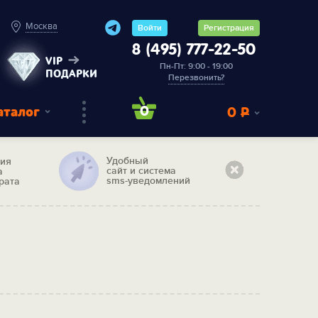
Москва
Войти
Регистрация
8 (495) 777-22-50
VIP
Пн-Пт: 9:00 - 19:00
ПОДАРКИ
Перезвонить?
аталог
0
0
Р
Удобный
тия
сайт и система
а
sms-уведомлений
рата