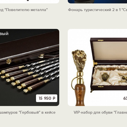
ед "Повелителю металла"
Фонарь туристический 2 в 1 "С
15 950
Р
6
шампуров "Гербовый" в кейсе
VIP-набор для обуви "Главн