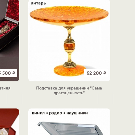
5 500
Р
52 200
Р
етняя
Подставка для украшений "Сама
драгоценность"