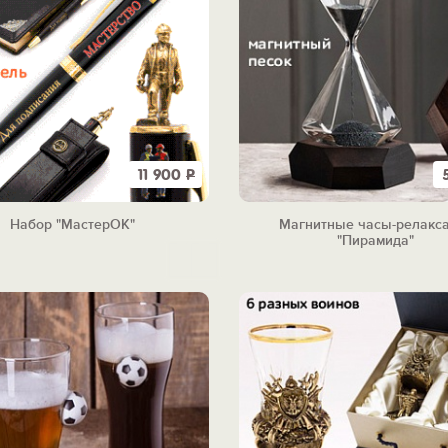
11 900
Р
Набор "МастерОК"
Магнитные часы-релакс
"Пирамида"