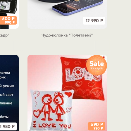
500
Р
12 990
Р
990
Р
кадр"
Чудо-колонка "Полетаем?"
590
Р
1 980
Р
920
Р