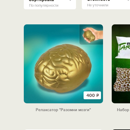
Не уточнили
По популярности
400
Р
Релаксатор "Разомни мозги"
Набор