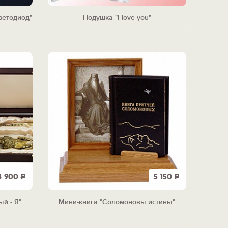
ветодиод"
Подушка "I love you"
3 900
Р
5 150
Р
ый - Я"
Мини-книга "Соломоновы истины"