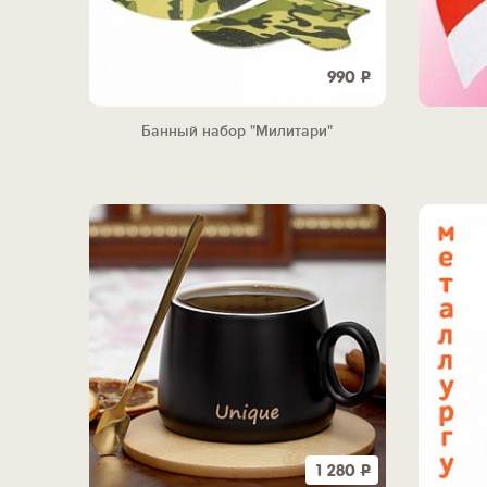
990
Р
Банный набор "Милитари"
1 280
Р