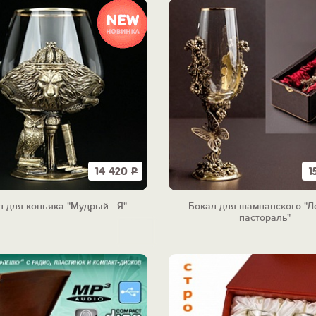
14 420
Р
1
л для коньяка "Мудрый - Я"
Бокал для шампанского "Л
пастораль"