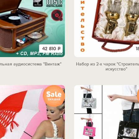
42 810
Р
1
льная аудиосистема "Винтаж"
Набор из 2-х чарок "Строител
искусство"