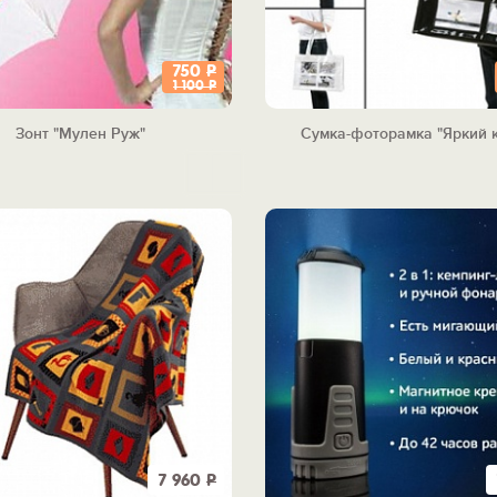
750
Р
1 100
Р
Зонт "Мулен Руж"
Сумка-фоторамка "Яркий 
7 960
Р