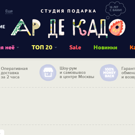
Еще
СТУДИЯ ПОДАРКА
ИЕ
я неё
ТОП 20
Sale
Новинки
К
Шоу-рум
Оперативная
Гаран
и самовывоз
доставка
обмен
в центре Москвы
за 2 часа
и возв