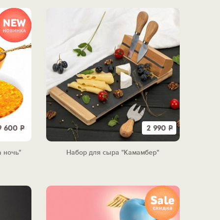
9 600
Р
2 990
Р
 ночь"
Набор для сыра "Камамбер"