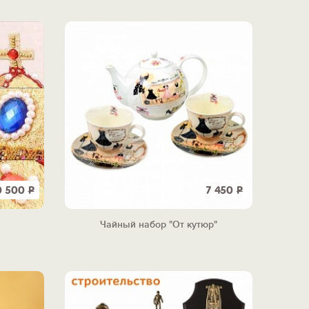
0 500
Р
7 450
Р
Чайный набор "От кутюр"