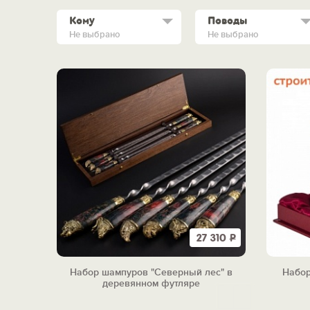
Кому
Поводы
Не выбрано
Не выбрано
27 310
Р
Набор шампуров "Северный лес" в
Набор
деревянном футляре