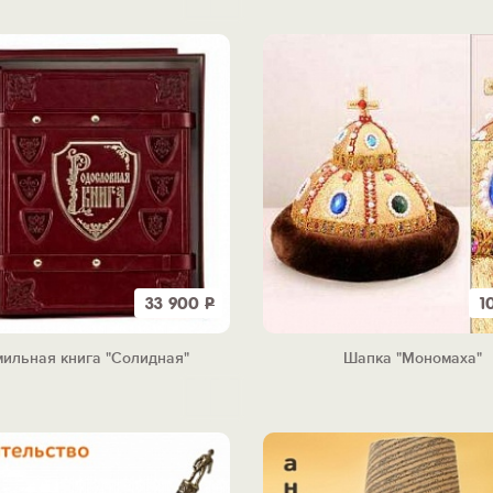
33 900
Р
1
ильная книга "Солидная"
Шапка "Мономаха"