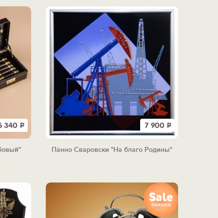
6 340
Р
7 900
Р
бовый"
Панно Сваровски "На благо Родины"