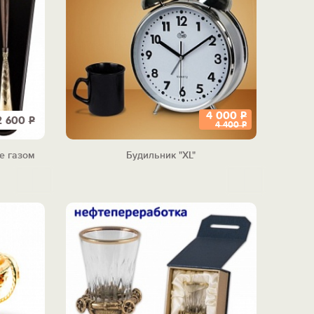
4 000
Р
2 600
Р
4 400
Р
е газом
Будильник "XL"