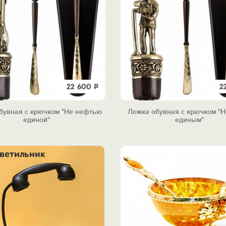
22 600
Р
2
бувная с крючком "Не нефтью
Ложка обувная с крючком "Н
единой"
единым"