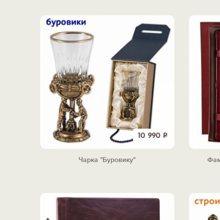
10 990
Р
Чарка "Буровику"
Фам