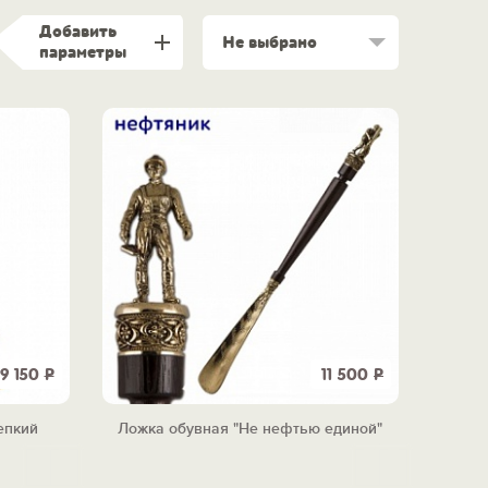
Добавить
Не выбрано
параметры
19 150
Р
11 500
Р
епкий
Ложка обувная "Не нефтью единой"