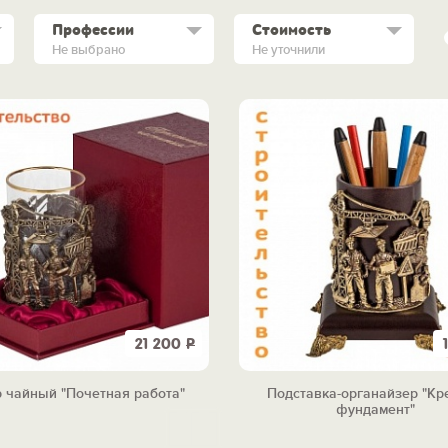
Профессии
Стоимость
Не выбрано
Не уточнили
21 200
Р
 чайный "Почетная работа"
Подставка-органайзер "Кр
фундамент"