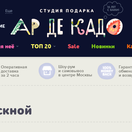
Еще
СТУДИЯ ПОДАРКА
ИЕ
я неё
ТОП 20
Sale
Новинки
К
Шоу-рум
Оперативная
Гаран
и самовывоз
доставка
обмен
в центре Москвы
за 2 часа
и возв
скной