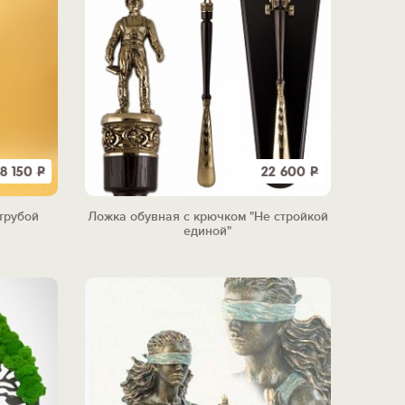
78 150
Р
22 600
Р
трубой
Ложка обувная с крючком "Не стройкой
единой"