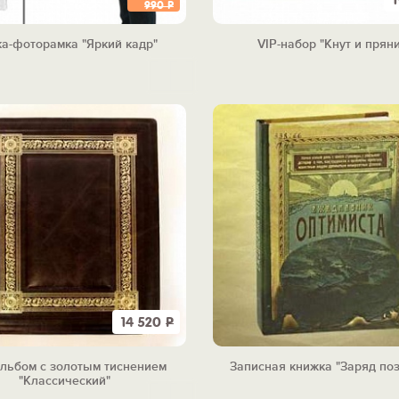
990
Р
а-фоторамка "Яркий кадр"
VIP-набор "Кнут и пряни
14 520
Р
льбом с золотым тиснением
Записная книжка "Заряд по
"Классический"