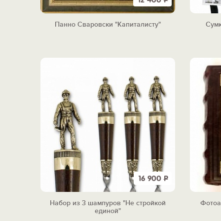
12 400
Р
Панно Сваровски "Капиталисту"
Сумк
16 900
Р
Набор из 3 шампуров "Не стройкой
Фотоа
единой"