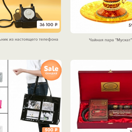
36 100
Р
5
ьник из настоящего телефона
Чайная пара "Мускат
500
Р