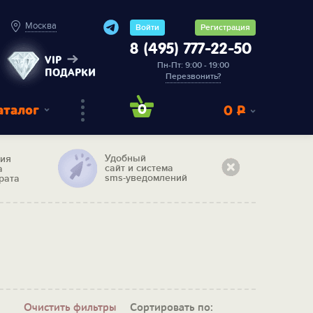
Москва
Войти
Регистрация
8 (495) 777-22-50
VIP
Пн-Пт: 9:00 - 19:00
ПОДАРКИ
Перезвонить?
аталог
0
0
Р
Удобный
тия
сайт и система
а
sms-уведомлений
рата
Очистить фильтры
Сортировать по: