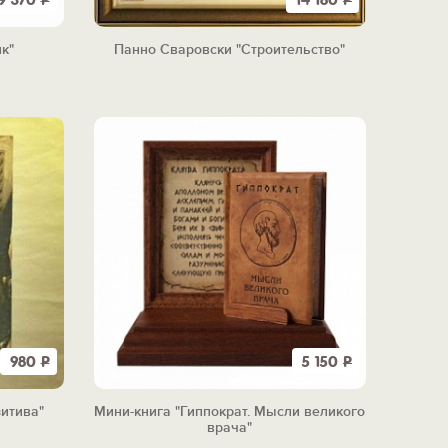
19 370
Р
14 180
Р
к"
Панно Сваровски "Строительство"
980
Р
5 150
Р
зитива"
Мини-книга "Гиппократ. Мысли великого
врача"