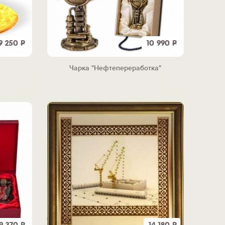
9 250
Р
10 990
Р
"
Чарка "Нефтепереработка"