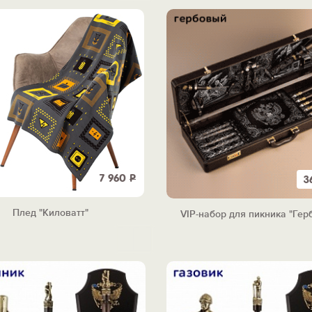
7 960
Р
3
Плед "Киловатт"
VIP-набор для пикника "Гер