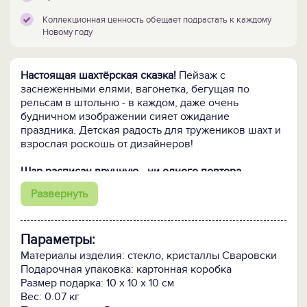
Коллекционная ценность обещает подрастать к каждому
Новому году
Настоящая шахтёрская сказка!
Пейзаж с
заснеженными елями, вагонетка, бегущая по
рельсам в штольню - в каждом, даже очень
будничном изображении сияет ожидание
праздника. Детская радость для тружеников шахт и
взрослая роскошь от дизайнеров!
Шар расписан вручную - ни одного повтора
изображения.
Эмоции и вдохновение, оставленные
Развернуть
художником, неповторимы! Красоту авторских
сюжетов подчеркивает россыпь хрустальных
кристаллов Сваровски – часть творческого
Параметры:
замысла, придающая картине сказочное
очарование и реалистичную живость.
Материалы изделия: стекло, кристаллы Сваровски
Подарочная упаковка: картонная коробка
Кому подарить:
Мальчишкам и девчонкам в
Размер подарка: 10 х 10 х 10 см
шахтёрских касках и всем, кто страхует на
Вес: 0.07 кг