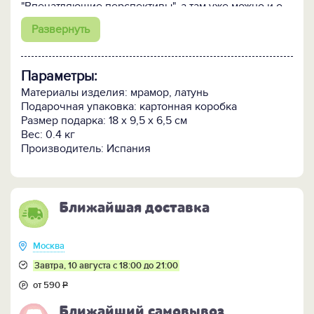
"Впечатляющие перспективы", а там уже можно и о
повышении говорить. Думаем, после такого
Развернуть
подарка сердце начальника будет намного мягче, а
мысли податливее.
Обратите внимание, что подставка под прибор
Параметры:
оснащена шильдом (размер 65х25 мм) с
возможностью нанесения уникальной надписи
Материалы изделия: мрамор, латунь
посредством гравировки.
Подарочная упаковка: картонная коробка
Размер подарка: 18 х 9,5 х 6,5 см
Вес: 0.4 кг
Производитель: Испания
Ближайшая доставка
Москва
Завтра, 10 августа с 18:00 до 21:00
от 590
Р
Ближайший самовывоз