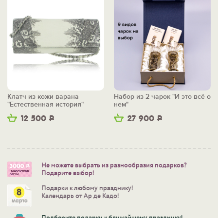
Клатч из кожи варана
Набор из 2 чарок "И это всё о
"Естественная история"
нем"
12 500
Р
27 900
Р
Не можете выбрать из разнообразия подарков?
Подарите выбор!
Подарки к любому празднику!
Календарь от Ар де Кадо!
Подберите подарки к ближайшему празднику!