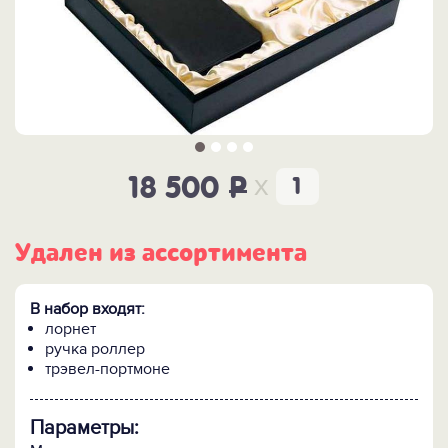
x
18 500
P
Удален из ассортимента
В набор входят:
лорнет
ручка роллер
трэвел-портмоне
Параметры: