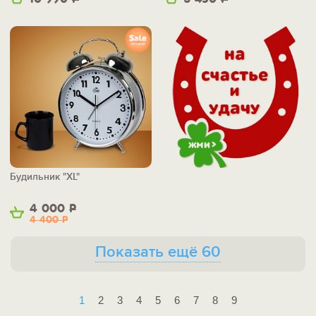
Будильник "XL"
4 000
Р
4 400
Р
Показать ещё 60
1
2
3
4
5
6
7
8
9