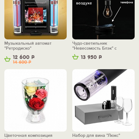
Музыкальный автомат
Чудо-светильник
"Ретродиско"
"Невесомость Блэк" с
беспроводной зарядкой
12 600
Р
13 950
Р
14 600
Р
Цветочная композиция
Набор для вина "Люкс"