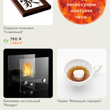
Подарок-талисман
"Семейный"
790
Р
1 260
Р
Биокамин настольный
Чашка "Изящный сюрприз"
"Квадро"