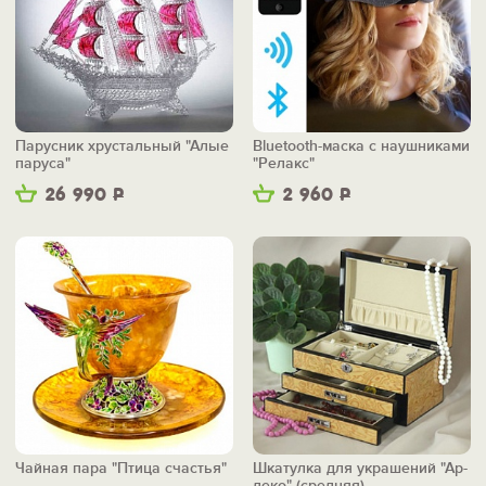
Парусник хрустальный "Алые
Bluetooth-маска с наушниками
паруса"
"Релакс"
26 990
Р
2 960
Р
Чайная пара "Птица счастья"
Шкатулка для украшений "Ар-
деко" (средняя)