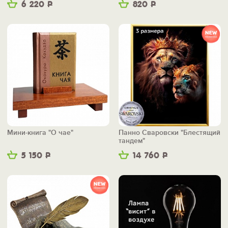
6 220
Р
820
Р
Мини-книга "О чае"
Панно Сваровски "Блестящий
тандем"
5 150
Р
14 760
Р