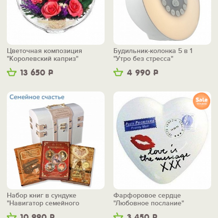
Цветочная композиция
Будильник-колонка 5 в 1
"Королевский каприз"
"Утро без стресса"
13 650
Р
4 990
Р
Набор книг в сундуке
Фарфоровое сердце
"Навигатор семейного
"Любовное послание"
счастья"
10 990
Р
3 450
Р