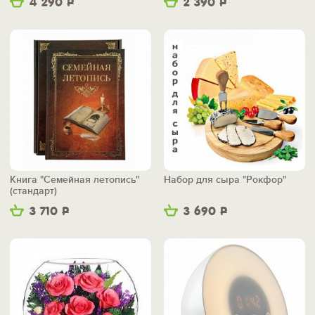
4 290
Р
2 390
Р
Книга "Семейная летопись"
Набор для сыра "Рокфор"
(стандарт)
3 710
Р
3 690
Р