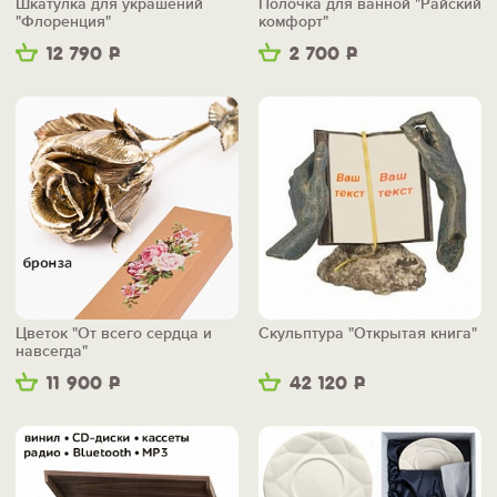
Шкатулка для украшений
Полочка для ванной "Райский
"Флоренция"
комфорт"
12 790
Р
2 700
Р
Цветок "От всего сердца и
Скульптура "Открытая книга"
навсегда"
11 900
Р
42 120
Р