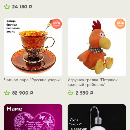
24 180
Р
Чайная пара "Русские узоры"
Игрушка-грелка "Петушок
красный гребешок"
82 900
Р
2 550
Р