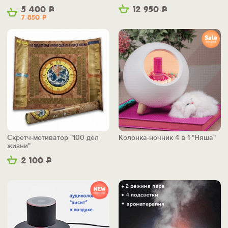
5 400
Р
12 950
Р
7 850
Р
Скретч-мотиватор "100 дел
Колонка-ночник 4 в 1 "Няша"
жизни"
2 100
Р