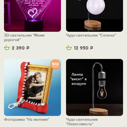
3D-светильник "Маме
Чудо-светильник "Селена"
дорогой"
2 390
Р
12 950
Р
Фоторамка "На молнии"
Чудо-светильник
"Невесомость"