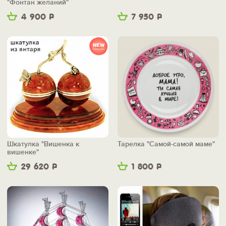
"Фонтан желаний"
4 900
Р
7 950
Р
Шкатулка "Вишенка к
Тарелка "Самой-самой маме"
вишенке"
29 620
Р
1 800
Р