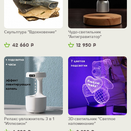
Скульптура "Вдохновение"
Чудо-светильник
"Антигравитатор"
42 660
Р
12 950
Р
Релакс-увлажнитель 3 в 1
3D-светильник "Светлое
"Иллюзион"
напоминание"