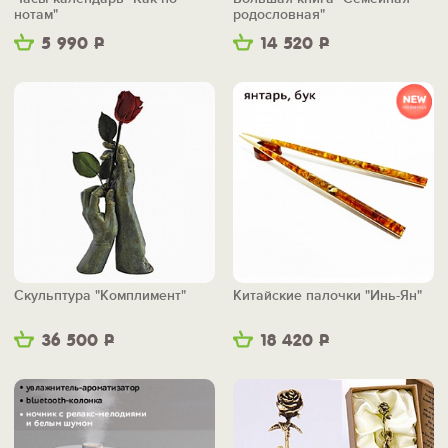
нотам"
родословная"
5 990
Р
14 520
Р
Скульптура "Комплимент"
Китайские палочки "Инь-Ян"
36 500
Р
18 420
Р