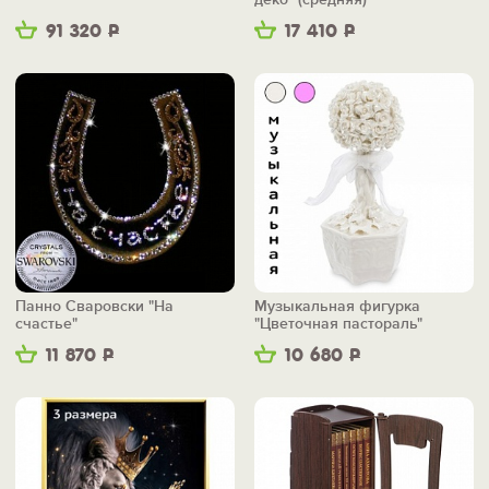
91 320
Р
17 410
Р
Панно Сваровски "На
Музыкальная фигурка
счастье"
"Цветочная пастораль"
11 870
Р
10 680
Р