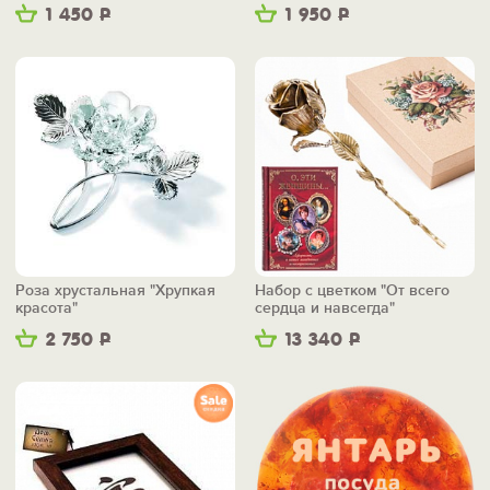
1 450
Р
1 950
Р
Роза хрустальная "Хрупкая
Набор с цветком "От всего
красота"
сердца и навсегда"
2 750
Р
13 340
Р