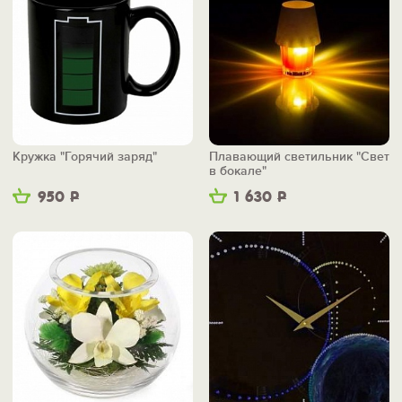
Кружка "Горячий заряд"
Плавающий светильник "Свет
в бокале"
950
Р
1 630
Р