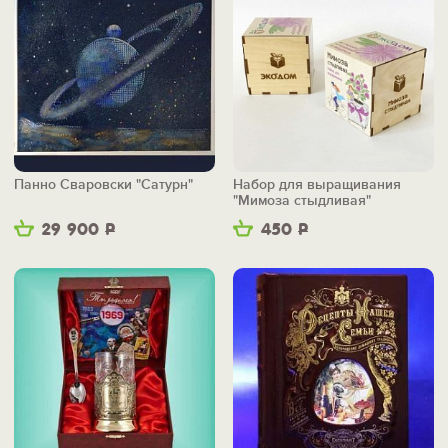
Панно Сваровски "Сатурн"
Набор для выращивания
"Мимоза стыдливая"
29 900
Р
450
Р