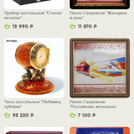
Прибор настольный "Станок-
Панно Сваровски "Женщина
качалка"
и конь"
15 990
Р
11 870
Р
Часы настольные "Любимец
Панно Сваровски
публики"
"Российские железные
дороги"
95 220
Р
7 100
Р