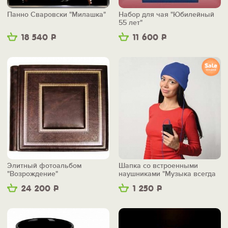
Панно Сваровски "Милашка"
Набор для чая "Юбилейный
55 лет"
18 540
Р
11 600
Р
Элитный фотоальбом
Шапка со встроенными
"Возрождение"
наушниками "Музыка всегда
со мной"
24 200
Р
1 250
Р