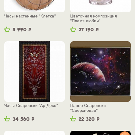
Часы настенные "Клетка"
Цветочная композиция
"Пламя любви"
5 990
Р
27 190
Р
Часы Сваровски "Ар Деко"
Панно Сваровски
"Сверхновая"
34 560
Р
22 320
Р