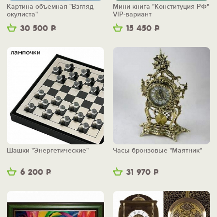
Картина объемная "Взгляд
Мини-книга "Конституция РФ"
окулиста"
VIP-вариант
30 500
Р
15 450
Р
Шашки "Энергетические"
Часы бронзовые "Маятник"
6 200
Р
31 970
Р