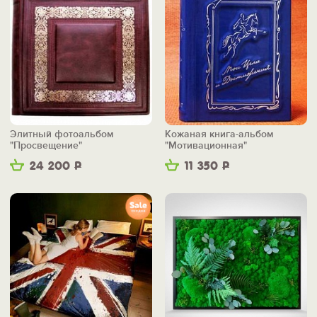
Элитный фотоальбом
Кожаная книга-альбом
"Просвещение"
"Мотивационная"
24 200
Р
11 350
Р