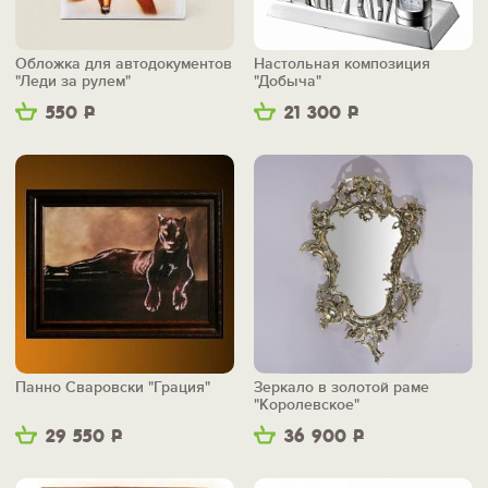
Обложка для автодокументов
Настольная композиция
"Леди за рулем"
"Добыча"
550
Р
21 300
Р
Панно Сваровски "Грация"
Зеркало в золотой раме
"Королевское"
29 550
Р
36 900
Р