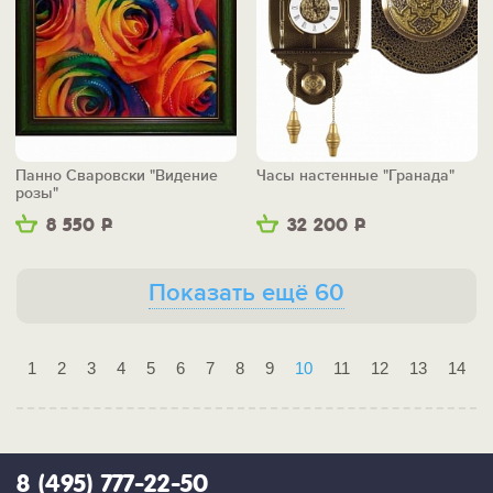
Панно Сваровски "Видение
Часы настенные "Гранада"
розы"
8 550
Р
32 200
Р
Показать ещё 60
1
2
3
4
5
6
7
8
9
10
11
12
13
14
8 (495) 777-22-50