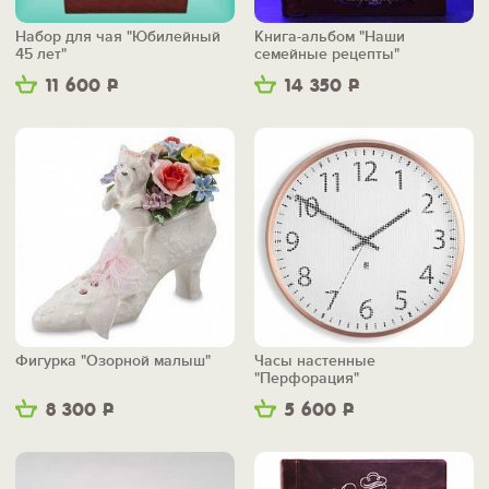
Набор для чая "Юбилейный
Книга-альбом "Наши
45 лет"
семейные рецепты"
11 600
Р
14 350
Р
Фигурка "Озорной малыш"
Часы настенные
"Перфорация"
8 300
Р
5 600
Р