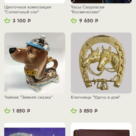
Цветочная композиция
Часы Сваровски
"Солнечный сон"
"Космические"
3 100
Р
9 650
Р
Чайник "Зимняя сказка"
Ключница "Удача в дом"
1 850
Р
3 850
Р