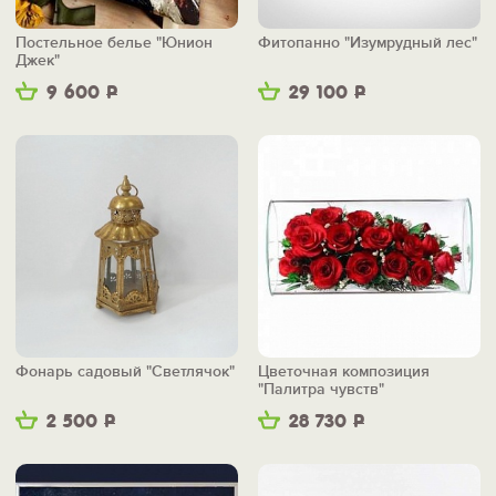
Постельное белье "Юнион
Фитопанно "Изумрудный лес"
Джек"
9 600
Р
29 100
Р
Фонарь садовый "Светлячок"
Цветочная композиция
"Палитра чувств"
2 500
Р
28 730
Р