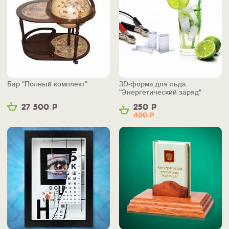
Бар "Полный комплект"
3D-форма для льда
"Энергетический заряд"
27 500
Р
250
Р
400
Р