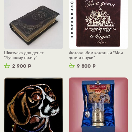
Шкатулка для денег
Фотоальбом кожаный "Мои
"Лучшему врачу"
дети и внуки"
2 900
Р
9 800
Р