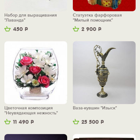
Набор для выращивания
Статуэтка фарфоровая
"Лаванда"
"Милый помощник"
450
Р
2 900
Р
Цветочная композиция
Ваза-кувшин "Изыск"
"Неувядающая нежность"
11 490
Р
25 500
Р