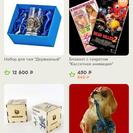
Набор для чая "Державный"
Блокнот с секретом
"Кассетная анимация"
12 600
Р
450
Р
840
Р