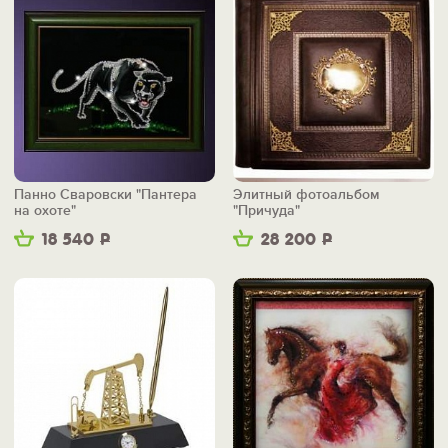
Панно Сваровски "Пантера
Элитный фотоальбом
на охоте"
"Причуда"
18 540
Р
28 200
Р