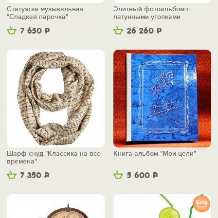
Статуэтка музыкальная
Элитный фотоальбом с
"Сладкая парочка"
латунными уголками
"Государственный"
7 650
Р
26 260
Р
Шарф-снуд "Классика на все
Книга-альбом "Мои цели"
времена"
7 350
Р
5 600
Р