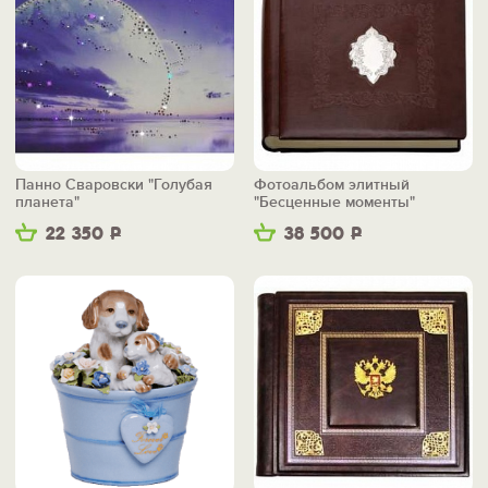
Панно Сваровски "Голубая
Фотоальбом элитный
планета"
"Бесценные моменты"
22 350
Р
38 500
Р