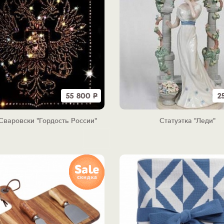
55 800
Р
2
Сваровски "Гордость России"
Статуэтка "Леди"