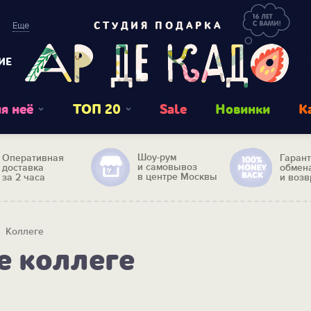
Еще
СТУДИЯ ПОДАРКА
ИЕ
я неё
ТОП 20
Sale
Новинки
К
Шоу-рум
Оперативная
Гаран
и самовывоз
доставка
обмен
в центре Москвы
за 2 часа
и возв
Коллеге
 коллеге