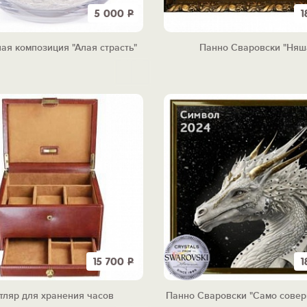
5 000
Р
1
ая композиция "Алая страсть"
Панно Сваровски "Няш
15 700
Р
1
тляр для хранения часов
Панно Сваровски "Само совер