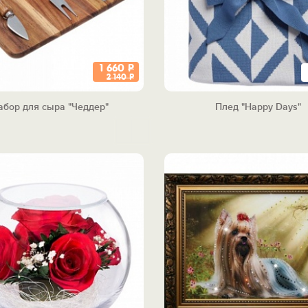
1 660
Р
2 140
Р
абор для сыра "Чеддер"
Плед "Happy Days"