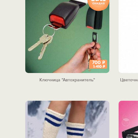
700
Р
1 410
Р
Ключница "Автохранитель"
Цветочна