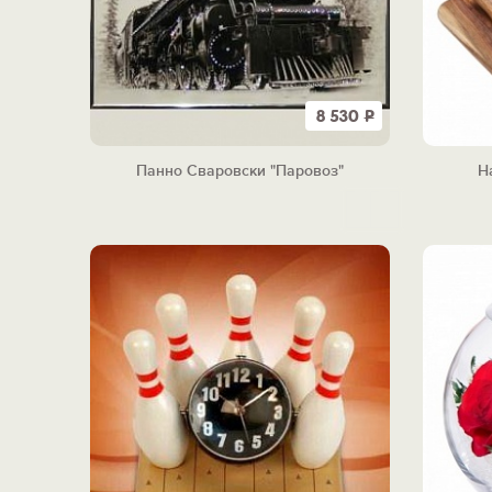
8 530
Р
Панно Сваровски "Паровоз"
Н