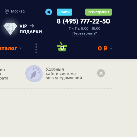
Москва
Войти
Регистрация
8 (495) 777-22-50
VIP
Пн-Пт: 9:00 - 19:00
ПОДАРКИ
Перезвонить?
аталог
0
0
Р
Удобный
тия
сайт и система
а
sms-уведомлений
рата