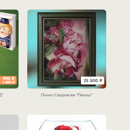
990
Р
25 500
Р
1 490
Р
Д"
Панно Сваровски "Пионы"