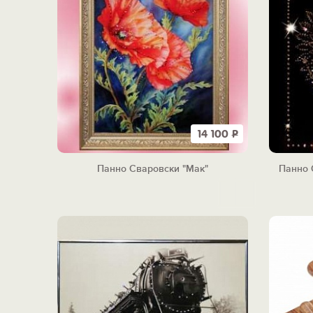
14 100
Р
Панно Сваровски "Мак"
Панно 