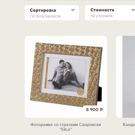
Стоимость
Сортировка
Не уточнили
По популярности
8 900
Р
Фоторамка со стразами Сваровски
Канде
"Elica"