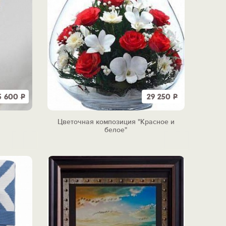
5 600
Р
29 250
Р
Цветочная композиция "Красное и
белое"