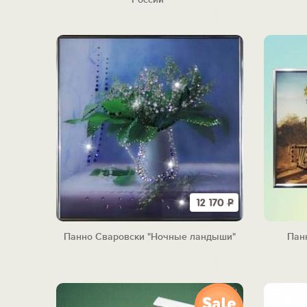
12 170
Р
Панно Сваровски "Ночные ландыши"
Пан