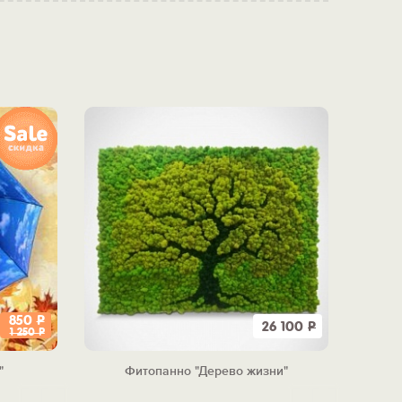
850
Р
26 100
Р
1 250
Р
"
Фитопанно "Дерево жизни"