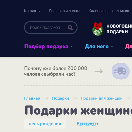
Контакты
Доставка и оплата
Календарь праздников
НОВОГОДН
ПОДАРКИ
Подбор подарка
Для него
Дл
Почему уже более 200 000
человек выбрали нас?
Главная
Подарки
Подарки для женщин
Подарки женщине
Развернуть
день рождения