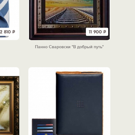
2 810
Р
11 900
Р
Панно Сваровски "В добрый путь"