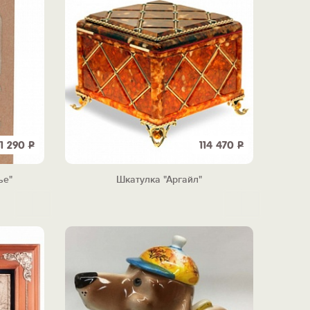
1 290
Р
114 470
Р
ье"
Шкатулка "Аргайл"