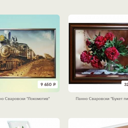
9 650
Р
3
но Сваровски "Локомотив"
Панно Сваровски "Букет п