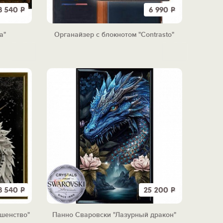
8 540
Р
6 990
Р
а"
Органайзер с блокнотом "Contrasto"
8 540
Р
25 200
Р
шенство"
Панно Сваровски "Лазурный дракон"