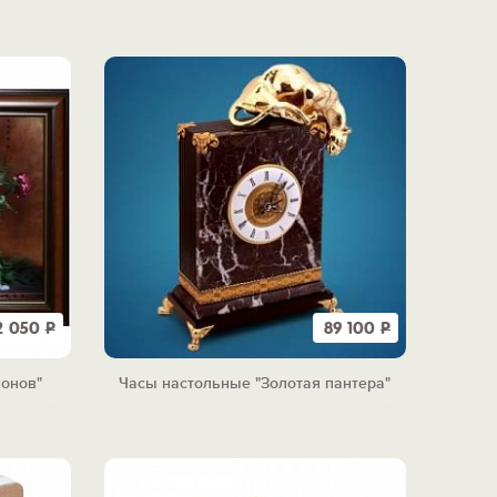
2 050
Р
89 100
Р
ионов"
Часы настольные "Золотая пантера"