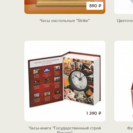
890
Р
Часы настольные "Strike"
Цветочн
1 390
Р
Часы-книга "Государственный строй
Фу
России"