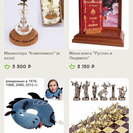
Миниатюра "Комплимент" (в
Мини-книга "Руслан и
вазе)
Людмила"
5 500
Р
5 150
Р