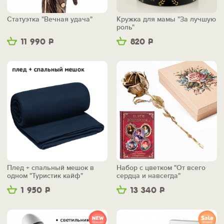
Статуэтка "Вечная удача"
Кружка для мамы "За лучшую
роль"
11 990
Р
820
Р
Плед + спальный мешок в
Набор с цветком "От всего
одном "Туристик кайф"
сердца и навсегда"
1 950
Р
13 340
Р