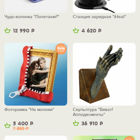
Чудо-колонка "Полетаем?"
Станция зарядная "iHeat"
12 990
Р
4 620
Р
Фоторамка "На молнии"
Скульптура "Виват!
Аплодисменты"
5 400
Р
36 910
Р
7 850
Р