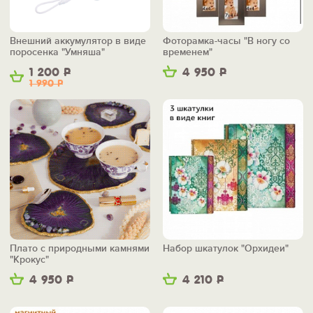
Внешний аккумулятор в виде
Фоторамка-часы "В ногу со
поросенка "Умняша"
временем"
1 200
Р
4 950
Р
1 990
Р
Плато с природными камнями
Набор шкатулок "Орхидеи"
"Крокус"
4 950
Р
4 210
Р