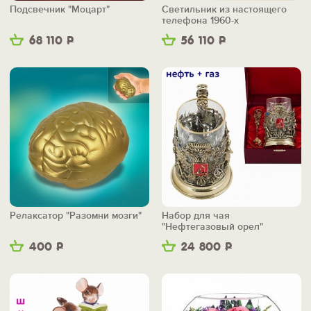
Подсвечник "Моцарт"
Светильник из настоящего
телефона 1960-х
68 110
Р
56 110
Р
Релаксатор "Разомни мозги"
Набор для чая
"Нефтегазовый орел"
400
Р
24 800
Р