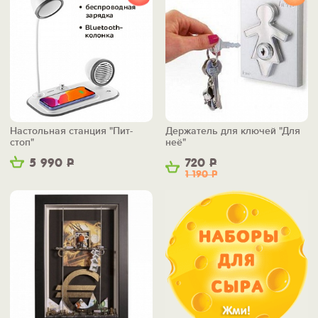
Настольная станция "Пит-
Держатель для ключей "Для
стоп"
неё"
5 990
Р
720
Р
1 190
Р