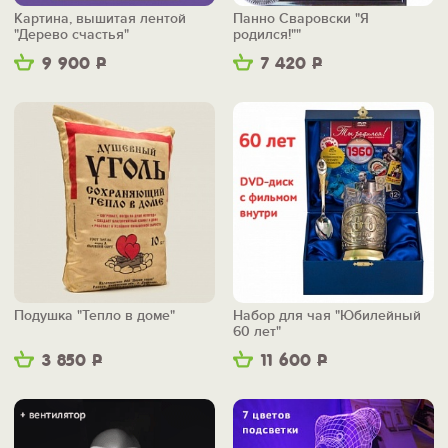
Картина, вышитая лентой
Панно Сваровски "Я
"Дерево счастья"
родился!""
9 900
Р
7 420
Р
Подушка "Тепло в доме"
Набор для чая "Юбилейный
60 лет"
3 850
Р
11 600
Р