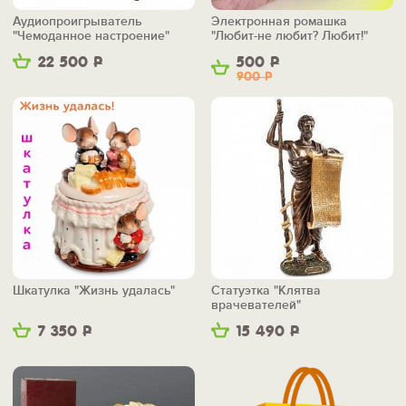
Аудиопроигрыватель
Электронная ромашка
"Чемоданное настроение"
"Любит-не любит? Любит!"
22 500
Р
500
Р
900
Р
Шкатулка "Жизнь удалась"
Статуэтка "Клятва
врачевателей"
7 350
Р
15 490
Р