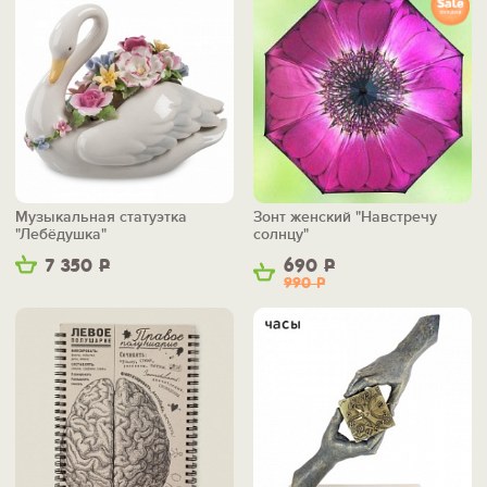
Музыкальная статуэтка
Зонт женский "Навстречу
"Лебёдушка"
солнцу"
7 350
Р
690
Р
990
Р