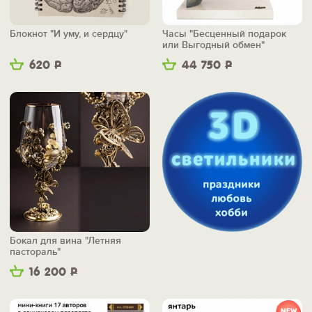
Блокнот "И уму, и сердцу"
Часы "Бесценный подарок
или Выгодный обмен"
620
Р
44 750
Р
Бокал для вина "Летняя
пастораль"
16 200
Р