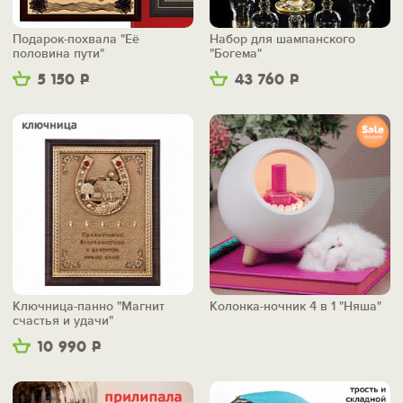
Подарок-похвала "Её
Набор для шампанского
половина пути"
"Богема"
5 150
Р
43 760
Р
Ключница-панно "Магнит
Колонка-ночник 4 в 1 "Няша"
счастья и удачи"
10 990
Р