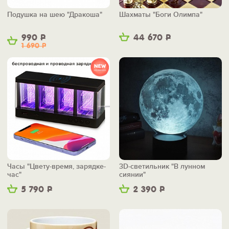
Подушка на шею "Дракоша"
Шахматы "Боги Олимпа"
990
Р
44 670
Р
1 690
Р
Часы "Цвету-время, зарядке-
3D-светильник "В лунном
час"
сиянии"
5 790
Р
2 390
Р