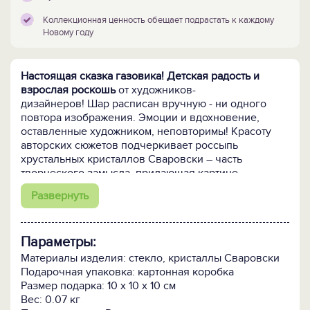
Коллекционная ценность обещает подрастать к каждому
Новому году
Настоящая сказка газовика! Детская радость и
взрослая роскошь
от художников-
дизайнеров! Шар расписан вручную - ни одного
повтора изображения. Эмоции и вдохновение,
оставленные художником, неповторимы! Красоту
авторских сюжетов подчеркивает россыпь
хрустальных кристаллов Сваровски – часть
творческого замысла, придающая картине
сказочное очарование и реалистичную живость.
Развернуть
Кому подарить:
Мальчишкам и девчонкам газовой
отрасли. Пусть они получили дипломы
Параметры:
специалистов, доросли до руководящих
должностей, успели уйти на заслуженный отдых –
Материалы изделия: стекло, кристаллы Сваровски
этот новогодний шар в качестве личного или
Подарочная упаковка: картонная коробка
корпоративного презента растрогает любого, ведь в
Размер подарка: 10 х 10 х 10 см
канун Нового года все возвращаются в детство.
Вес: 0.07 кг