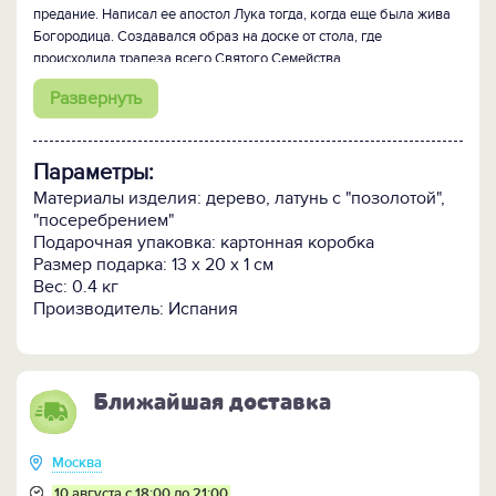
предание. Написал ее апостол Лука тогда, когда еще была жива
Богородица. Создавался образ на доске от стола, где
происходила трапеза всего Святого Семейства.
Существует много образов, которые своими чудесами
Развернуть
помогают людям. Каждый из ликов святых берет на себя
заступничество в различных ситуациях. Божия Матерь же
охватывает все горести и печали, помогая верующим во всех
Параметры:
трудностях.
Очень красивая икона-складень, сделанная из лучших
Материалы изделия: дерево, латунь с "позолотой",
материалов и покрытая серебром и золотом, станет в доме
"посеребрением"
символом добра, любви и защиты.
Подарочная упаковка: картонная коробка
Размер подарка: 13 x 20 x 1 см
Вес: 0.4 кг
Производитель: Испания
Ближайшая доставка
Москва
10 августа с 18:00 до 21:00