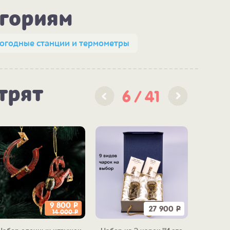
егориям
огодные станции и термометры
трят
6
41
9 800
Р
27 900
Р
14 000
Р