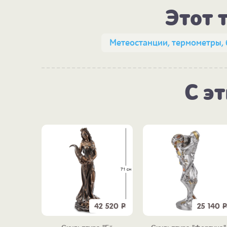
Этот 
Метеостанции, термометры,
С э
8 190
Р
42 520
Р
25 140
Р