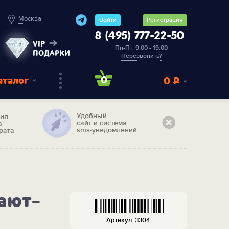
Москва
Войти
Регистрация
8 (495) 777-22-50
VIP
Пн-Пт: 9:00 - 19:00
ПОДАРКИ
Перезвонить?
аталог
0
0
Р
Удобный
тия
сайт и система
а
sms-уведомлений
рата
Кают-
Артикул: 3304