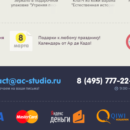
Зеркало в подарочной
Клатч из кожи варана
упаковке "Утреняя песня"
"Естественная история"
ия
Подарки к любому празднику!
Календарь от Ар де Кадо!
act@ac-studio.ru
8 (495) 777-2
вечаем на ваши письма!
9:00 