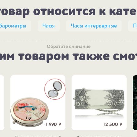
товар относится к кат
 барометры
Часы
Часы интерьерные
П
Обратите внимание
тим товаром также смо
1 990
Р
12 500
Р