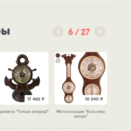
ры
6
27
17 460
Р
10 540
Р
арометр "Только вперёд!"
Метеостанция "Классика
Баро
жанра"