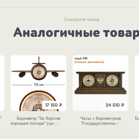
Смотрите также
Аналогичные това
17 150
Р
24 510
Р
"
Барометр "За бортом
Часы с барометром
Б
хорошая погода" (средний)
"Государственные"