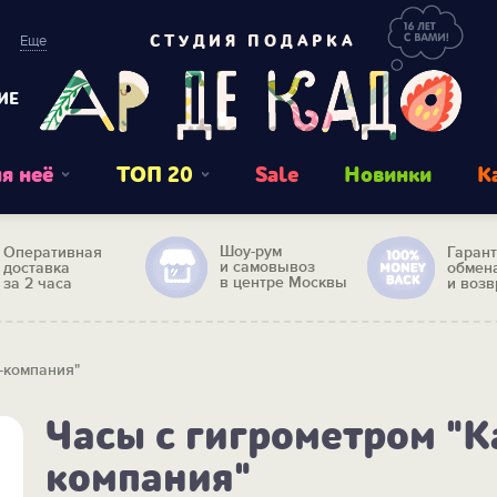
Еще
СТУДИЯ ПОДАРКА
ИЕ
я неё
ТОП 20
Sale
Новинки
К
Шоу-рум
Оперативная
Гаран
и самовывоз
доставка
обмен
в центре Москвы
за 2 часа
и возв
-компания"
Часы с гигрометром "
компания"