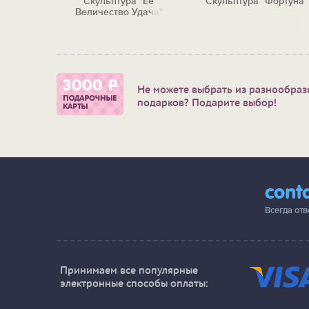
янская
Скульптура "Её
Скульптура "Фортуна"
ние)
Величество Удача"
Не можете выбрать из разнообраз
подарков? Подарите выбор!
cont
Всегда от
Принимаем все популярные
электронные способы оплаты: