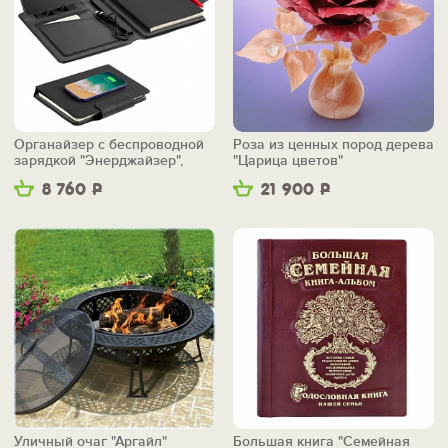
Органайзер с беспроводной
Роза из ценных пород дерева
зарядкой "Энерджайзер",
"Царица цветов"
вер.2
8 760
Р
21 900
Р
Уличный очаг "Аргайл"
Большая книга "Семейная