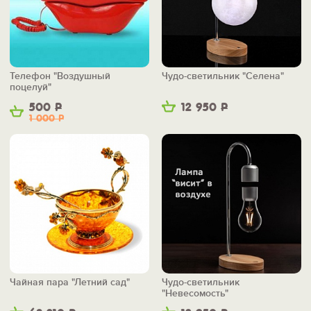
Телефон "Воздушный
Чудо-светильник "Селена"
поцелуй"
500
Р
12 950
Р
1 000
Р
Чайная пара "Летний сад"
Чудо-светильник
"Невесомость"