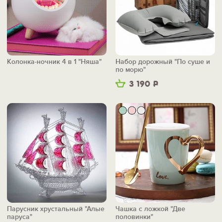
Колонка-ночник 4 в 1 "Няша"
Набор дорожный "По суше и
по морю"
3 190
Р
Парусник хрустальный "Алые
Чашка с ложкой "Две
паруса"
половинки"