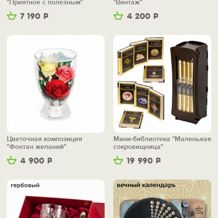
"Приятное с полезным"
"Винтаж"
7 190
Р
4 200
Р
Цветочная композиция
Мини-библиотека "Маленькая
"Фонтан желаний"
сокровищница"
4 900
Р
19 990
Р