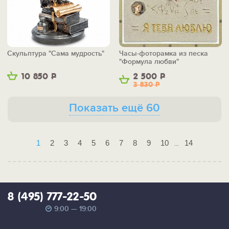
Скульптура "Сама мудрость"
Часы-фоторамка из песка
"Формула любви"
10 850
Р
2 500
Р
3 830
Р
Показать ещё 60
1
2
3
4
5
6
7
8
9
10
14
...
8 (495) 777-22-50
9:00 — 19:00