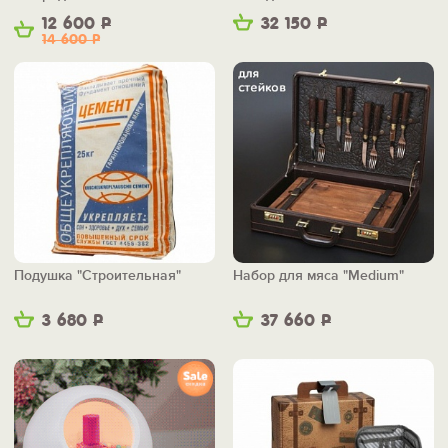
12 600
Р
32 150
Р
14 600
Р
Подушка "Строительная"
Набор для мяса "Medium"
3 680
Р
37 660
Р