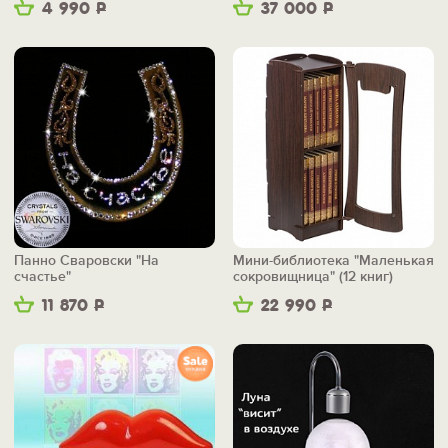
4 990
Р
37 000
Р
Панно Сваровски "На
Мини-библиотека "Маленькая
счастье"
сокровищница" (12 книг)
11 870
Р
22 990
Р