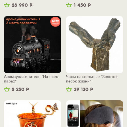
26 990
Р
1 450
Р
Аромаувлажнитель "На всех
Часы настольные "Золотой
парах"
песок жизни"
5 250
Р
39 130
Р