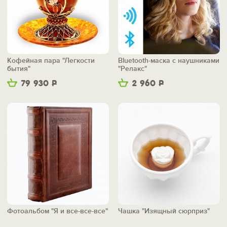
Кофейная пара "Легкости
Bluetooth-маска с наушниками
бытия"
"Релакс"
79 930
Р
2 960
Р
Фотоальбом "Я и все-все-все"
Чашка "Изящный сюрприз"