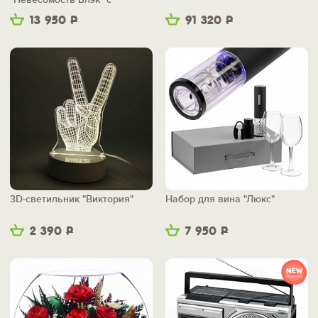
беспроводной зарядкой
13 950
Р
91 320
Р
3D-светильник "Виктория"
Набор для вина "Люкс"
2 390
Р
7 950
Р