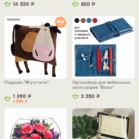
14 520
Р
820
Р
Подушка "М-у-у-чача"
Органайзер для мобильных
аксессуаров "Вольт"
1 390
Р
3 250
Р
1 850
Р