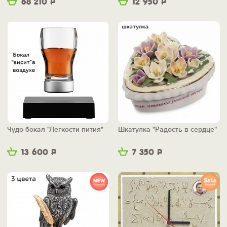
68 210
Р
12 950
Р
Чудо-бокал "Легкости пития"
Шкатулка "Радость в сердце"
13 600
Р
7 350
Р