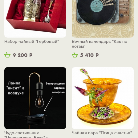
Набор чайный "Гербовый"
Вечный календарь "Как по
нотам"
9 200
Р
5 410
Р
Чудо-светильник
Чайная пара "Птица счастья"
"Невесомость Блэк" с