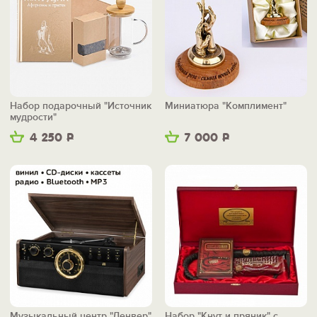
Набор подарочный "Источник
Миниатюра "Комплимент"
мудрости"
4 250
Р
7 000
Р
Музыкальный центр "Денвер"
Набор "Кнут и пряник" с