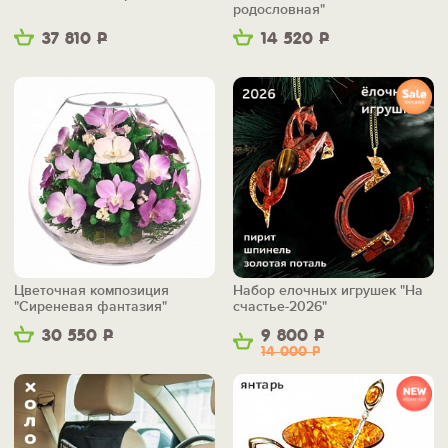
родословная"
37 810
Р
14 520
Р
Цветочная композиция
Набор елочных игрушек "На
"Сиреневая фантазия"
счастье-2026"
30 550
Р
9 800
Р
14 000
Р