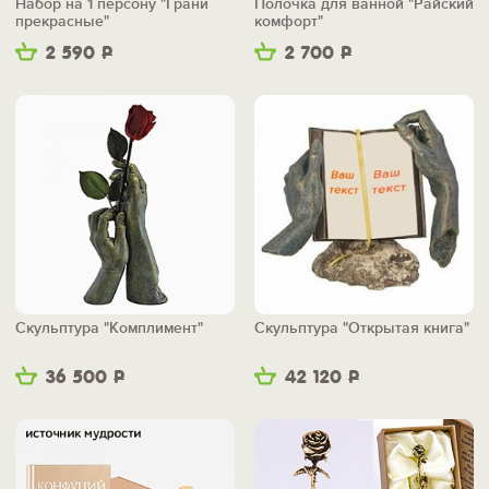
Набор на 1 персону "Грани
Полочка для ванной "Райский
прекрасные"
комфорт"
2 590
Р
2 700
Р
Скульптура "Комплимент"
Скульптура "Открытая книга"
36 500
Р
42 120
Р