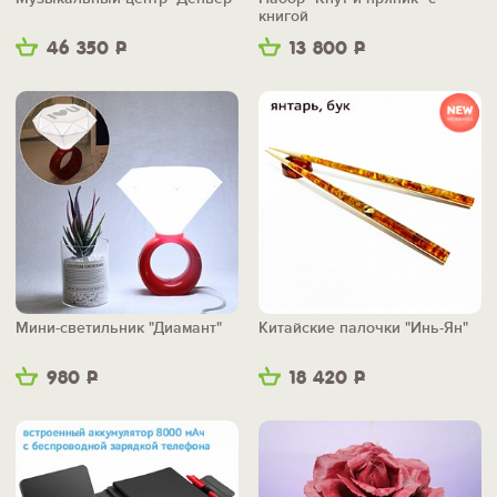
книгой
46 350
Р
13 800
Р
Мини-светильник "Диамант"
Китайские палочки "Инь-Ян"
980
Р
18 420
Р