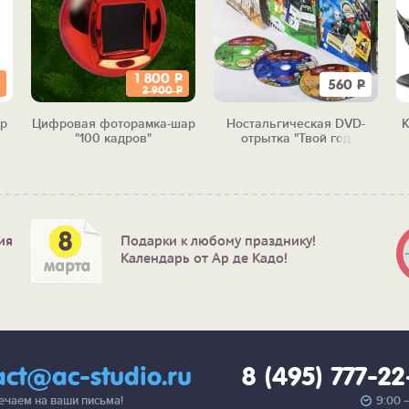
1 800
Р
560
Р
2 900
Р
р
Цифровая фоторамка-шар
Ностальгическая DVD-
К
"100 кадров"
отрытка "Твой год
рождения"
ия
Подарки к любому празднику!
Календарь от Ар де Кадо!
act@ac-studio.ru
8 (495) 777-2
вечаем на ваши письма!
9:00 