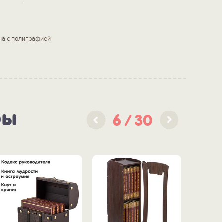
на с полиграфией
ры
6
30