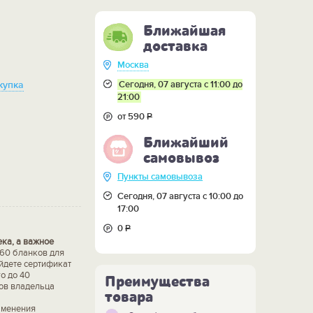
Ближайшая
доставка
Москва
Сегодня, 07 августа с 11:00 до
купка
21:00
от 590
Р
Ближайший
самовывоз
Пункты самовывоза
Сегодня, 07 августа с 10:00 до
17:00
0
Р
ека, а важное
 60 бланков для
йдете сертификат
о до 40
Преимущества
ков владельца
товара
зменения