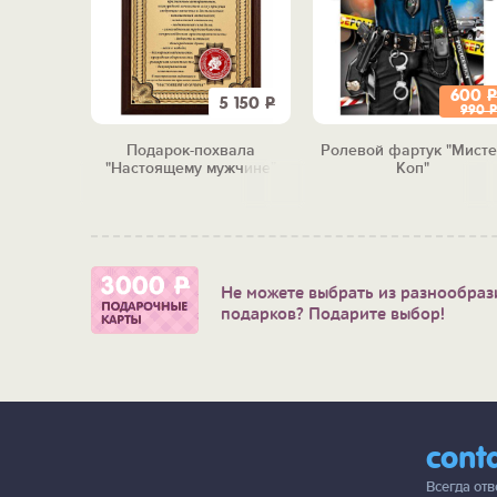
600
Р
1 990
Р
5 150
Р
990
Р
то всё о
Подарок-похвала
Ролевой фартук "Мисте
"Настоящему мужчине"
Коп"
Не можете выбрать из разнообраз
подарков? Подарите выбор!
cont
Всегда от