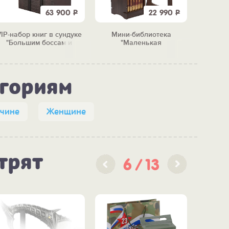
63 900
Р
22 990
Р
IP-набор книг в сундуке
Мини-библиотека
Пода
"Большим боссам и
"Маленькая
комплим
маленьким"
сокровищница" (12 книг)
егориям
чине
Женщине
трят
6
13