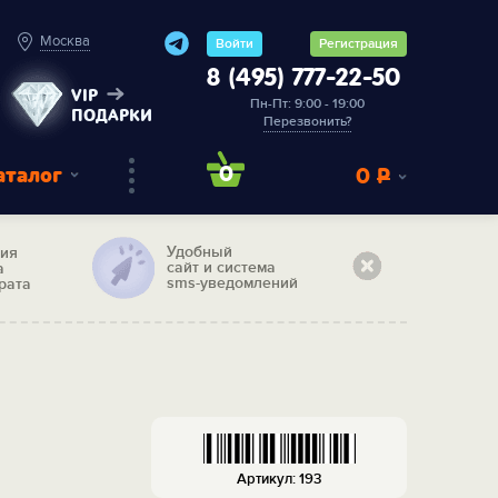
Москва
Войти
Регистрация
8 (495) 777-22-50
VIP
Пн-Пт: 9:00 - 19:00
ПОДАРКИ
Перезвонить?
аталог
0
0
Р
Удобный
тия
сайт и система
а
sms-уведомлений
рата
Артикул: 193