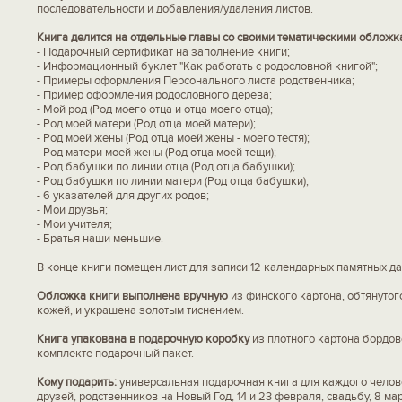
последовательности и добавления/удаления листов.
Книга делится на отдельные главы со своими тематическими обложк
- Подарочный сертификат на заполнение книги;
- Информационный буклет "Как работать с родословной книгой";
- Примеры оформления Персонального листа родственника;
- Пример оформления родословного дерева;
- Мой род (Род моего отца и отца моего отца);
- Род моей матери (Род отца моей матери);
- Род моей жены (Род отца моей жены - моего тестя);
- Род матери моей жены (Род отца моей тещи);
- Род бабушки по линии отца (Род отца бабушки);
- Род бабушки по линии матери (Род отца бабушки);
- 6 указателей для других родов;
- Мои друзья;
- Мои учителя;
- Братья наши меньшие.
В конце книги помещен лист для записи 12 календарных памятных да
Обложка книги выполнена вручную
из финского картона, обтянутог
кожей, и украшена золотым тиснением.
Книга упакована в подарочную коробку
из плотного картона бордово
комплекте подарочный пакет.
Кому подарить:
универсальная подарочная книга для каждого челове
друзей, родственников на Новый Год, 14 и 23 февраля, свадьбу, 8 ма