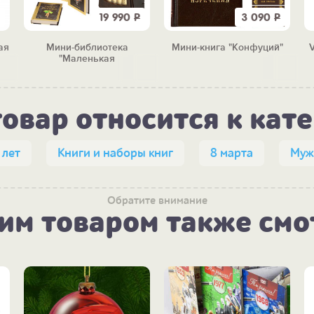
19 990
Р
3 090
Р
ая
Мини-библиотека
Мини-книга "Конфуций"
V
"Маленькая
сокровищница"
товар относится к кат
 лет
Книги и наборы книг
8 марта
Муж
Обратите внимание
тим товаром также смо