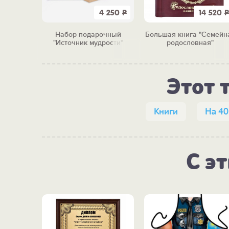
11 350
Р
4 250
Р
14 520
Р
бом
Набор подарочный
Большая книга "Семейн
ым"
"Источник мудрости"
родословная"
Этот 
Книги
На 40
С э