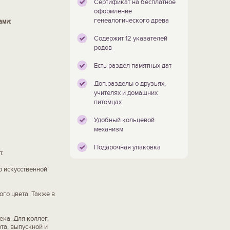
Сертификат на бесплатное
оформление
генеалогического древа
ами:
Содержит 12 указателей
родов
Есть раздел памятных дат
Доп.разделы о друзьях,
учителях и домашних
питомцах
Удобный кольцевой
механизм
Подарочная упаковка
т.
о искусственной
го цвета. Также в
ка. Для коллег,
рта, выпускной и