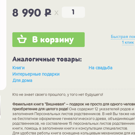
x
8 990
P
Быстрая по
В корзину
1 клик
Аналогичные товары:
Книги
На свадьба
Интерьерные подарки
Для дома
Кто не знает своего прошлого, у того нет будущего!
Фамильная книга "Вишневая" – подарок не просто для одного челов
приобретение для целого рода!
Она содержит 12 указателей родов и
заполнения Персональных листов родственников. В ней Вы также на
на бесплатное оформление генеалогического древа, объединяющег
родственников, на составление 15 персональных листов родственни
книги, помощь в заполнении книги и консультации специалистов.
Для удобства работы книга оснащена кольцевым механизмом для и