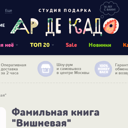
Еще
СТУДИЯ ПОДАРКА
ИЕ
я неё
ТОП 20
Sale
Новинки
К
Шоу-рум
Оперативная
Гаран
и самовывоз
доставка
обмен
в центре Москвы
за 2 часа
и возв
ая"
Фамильная книга
"Вишневая"