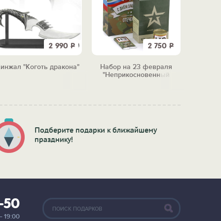
2 990
Р
2 750
Р
инжал "Коготь дракона"
Набор на 23 февраля
Набор 
"Неприкосновенный
"Пря
запас"
(н
Подберите подарки к ближайшему
празднику!
2-50
— 19:00