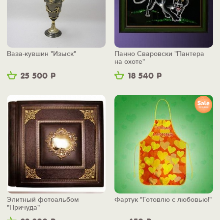
Ваза-кувшин "Изыск"
Панно Сваровски "Пантера
на охоте"
25 500
Р
18 540
Р
Элитный фотоальбом
Фартук "Готовлю с любовью!"
"Причуда"