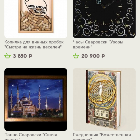
Копилка для винных пробок
Часы Сваровски "Узоры
"Смотри на жизнь веселей"
времени"
3 850
Р
20 900
Р
Панно Сваровски "Синяя
Ежедневник "Божественная
мечеть"
природа"