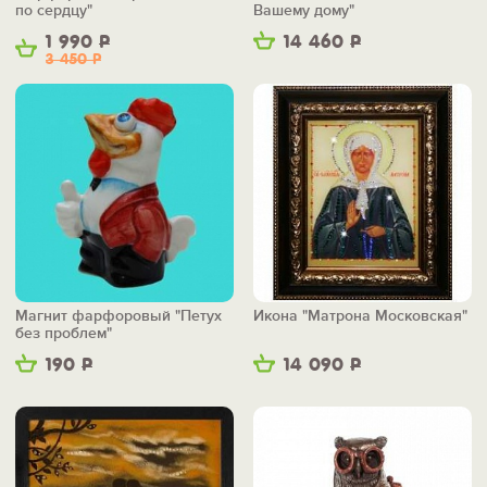
по сердцу"
Вашему дому"
1 990
Р
14 460
Р
3 450
Р
Магнит фарфоровый "Петух
Икона "Матрона Московская"
без проблем"
190
Р
14 090
Р