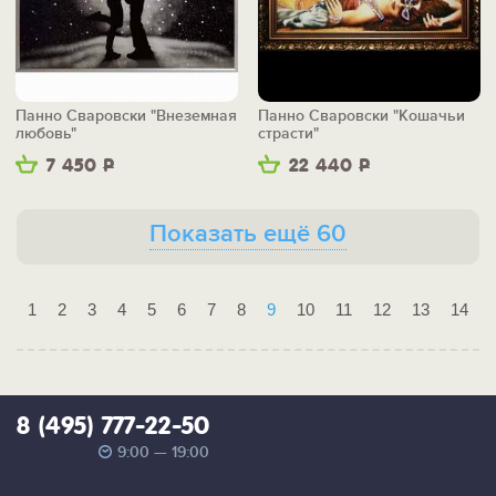
Панно Сваровски "Внеземная
Панно Сваровски "Кошачьи
любовь"
страсти"
7 450
Р
22 440
Р
Показать ещё 60
1
2
3
4
5
6
7
8
9
10
11
12
13
14
8 (495) 777-22-50
9:00 — 19:00