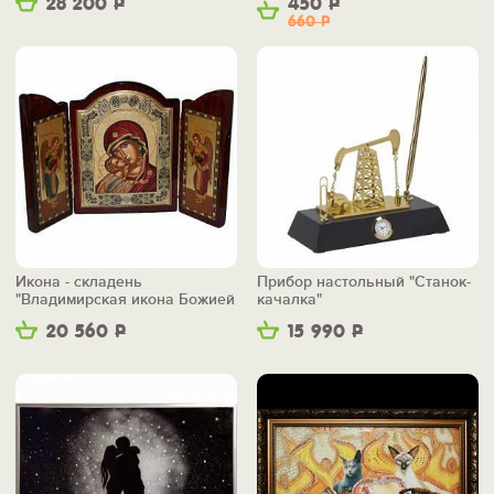
28 200
Р
450
Р
660
Р
Икона - складень
Прибор настольный "Станок-
"Владимирская икона Божией
качалка"
Матери"
20 560
Р
15 990
Р