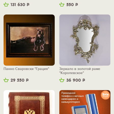
131 630
Р
550
Р
Панно Сваровски "Грация"
Зеркало в золотой раме
"Королевское"
29 550
Р
36 900
Р