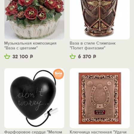
Музыкальная композиция
Ваза в стиле Стимпанк
"Ваза с цветами"
"Полет фантазии"
32 100
Р
6 370
Р
Фарфоровое сердце "Мелом
Ключница настенная "Удачи