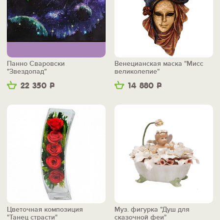
Панно Сваровски
Венецианская маска "Мисс
"Звездопад"
великолепие"
22 350
Р
14 880
Р
Цветочная композиция
Муз. фигурка "Душ для
"Танец страсти"
сказочной феи"