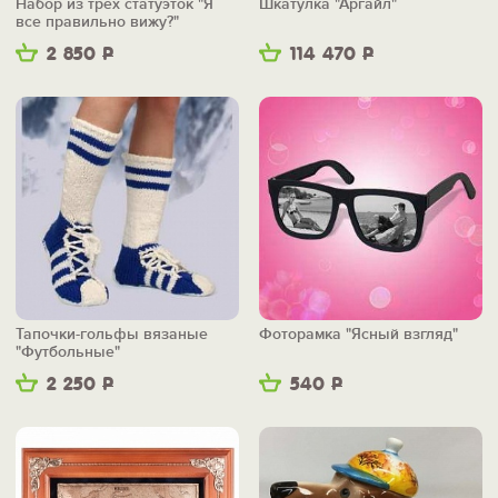
Набор из трех статуэток "Я
Шкатулка "Аргайл"
все правильно вижу?"
2 850
Р
114 470
Р
Тапочки-гольфы вязаные
Фоторамка "Ясный взгляд"
"Футбольные"
2 250
Р
540
Р