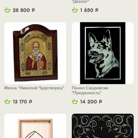
"Диалог"
28 800
Р
1 650
Р
Икона "Николай Чудотворец"
Панно Сваровски
"Преданность"
13 170
Р
14 200
Р