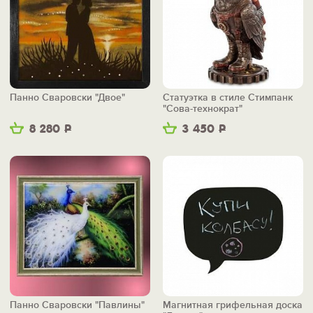
Панно Сваровски "Двое"
Статуэтка в стиле Стимпанк
"Сова-технократ"
8 280
Р
3 450
Р
Панно Сваровски "Павлины"
Магнитная грифельная доска