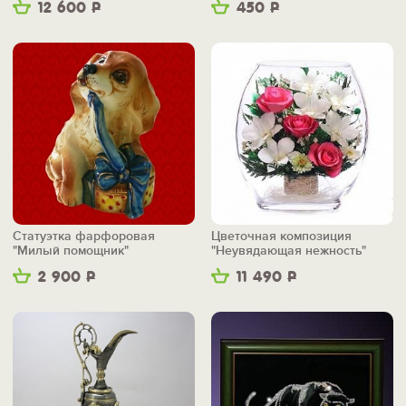
12 600
Р
450
Р
Статуэтка фарфоровая
Цветочная композиция
"Милый помощник"
"Неувядающая нежность"
2 900
Р
11 490
Р