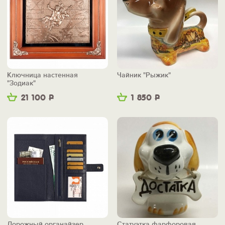
Ключница настенная
Чайник "Рыжик"
"Зодиак"
21 100
Р
1 850
Р
Дорожный органайзер
Статуэтка фарфоровая