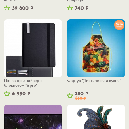
39 600
Р
740
Р
Папка-органайзер с
Фартук "Диетическая кухня"
блокнотом "Эрго"
6 990
Р
380
Р
660
Р