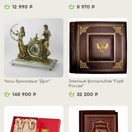
12 990
Р
8 970
Р
Часы бронзовые "Дуэт"
Элитный фотоальбом "Герб
России"
148 900
Р
32 200
Р