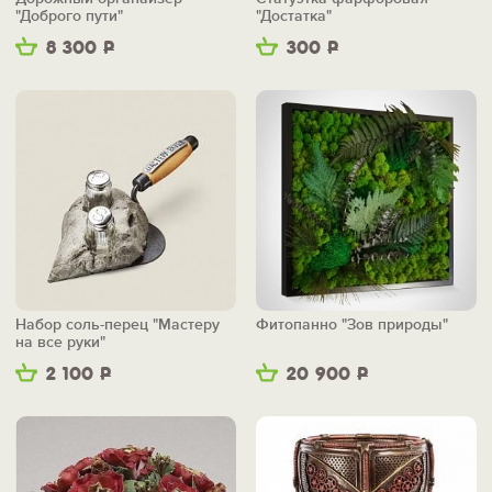
"Доброго пути"
"Достатка"
8 300
Р
300
Р
Набор соль-перец "Мастеру
Фитопанно "Зов природы"
на все руки"
2 100
Р
20 900
Р