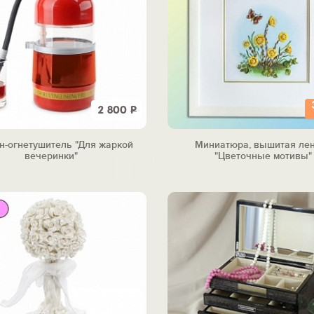
2 800
Р
н-огнетушитель "Для жаркой
Миниатюра, вышитая ле
вечеринки"
"Цветочные мотивы"