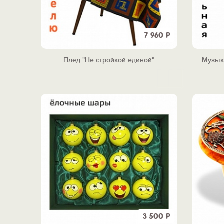
7 960
Р
Плед "Не стройкой единой"
Музык
3 500
Р