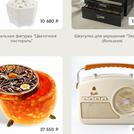
10 680
Р
1
альная фигурка "Цветочная
Шкатулка для украшений "Эк
пастораль"
(большая)
27 550
Р