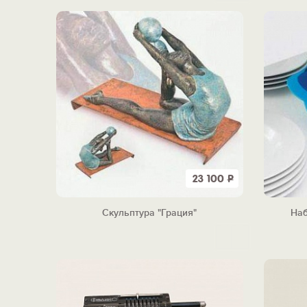
23 100
Р
Скульптура "Грация"
Наб