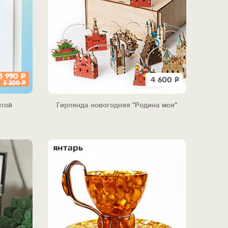
3 990
Р
4 600
Р
5 200
Р
нтой
Гирлянда новогодняя "Родина моя"