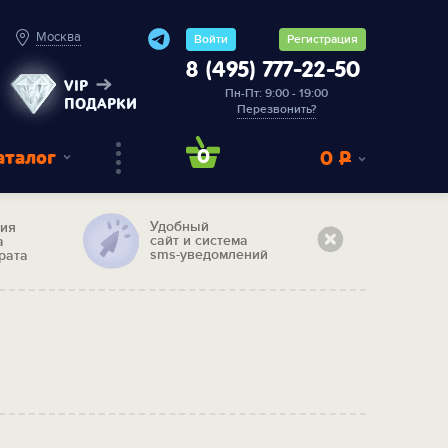
Москва
Войти
Регистрация
8 (495) 777-22-50
VIP
Пн-Пт: 9:00 - 19:00
ПОДАРКИ
Перезвонить?
аталог
0
0
Р
Удобный
тия
сайт и система
а
sms-уведомлений
рата