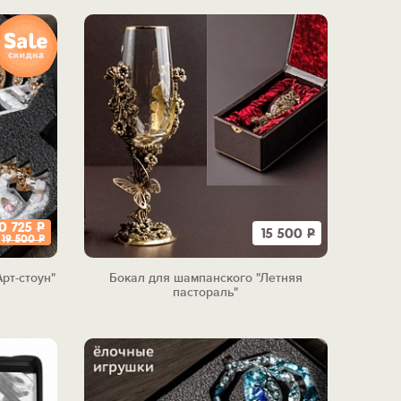
10 725
Р
15 500
Р
19 500
Р
рт-стоун"
Бокал для шампанского "Летняя
пастораль"