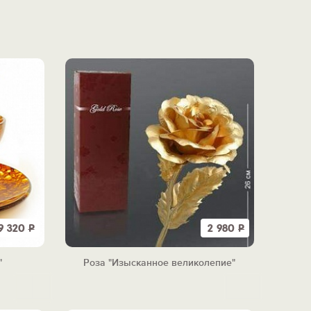
9 320
Р
2 980
Р
"
Роза "Изысканное великолепие"