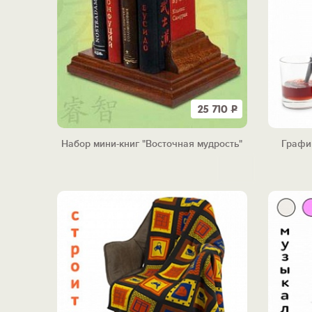
25 710
Р
Набор мини-книг "Восточная мудрость"
Графи