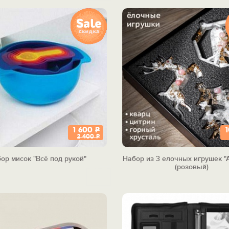
1 600
Р
2 400
Р
ор мисок "Всё под рукой"
Набор из 3 елочных игрушек "А
(розовый)