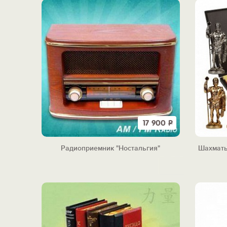
17 900
Р
Радиоприемник "Ностальгия"
Шахматы