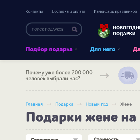
Контакты
Доставка и оплата
Календарь праздников
НОВОГОДН
ПОДАРКИ
Подбор подарка
Для него
Дл
Почему уже более 200 000
человек выбрали нас?
Главная
Подарки
Новый год
Жене
Подарки жене на
Стоимость
Сортировка