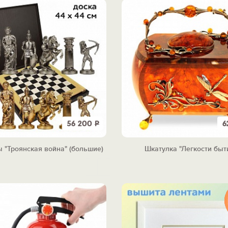
56 200
Р
6
 "Троянская война" (большие)
Шкатулка "Легкости быт