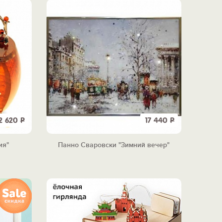
2 620
Р
17 440
Р
ия"
Панно Сваровски "Зимний вечер"