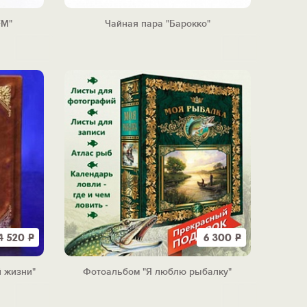
FM"
Чайная пара "Барокко"
4 520
Р
6 300
Р
й жизни"
Фотоальбом "Я люблю рыбалку"