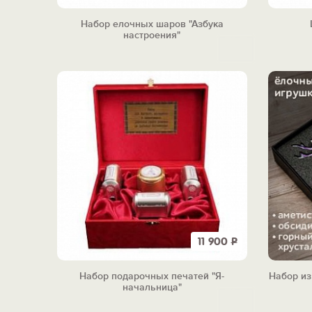
Набор елочных шаров "Азбука
настроения"
11 900
Р
Набор подарочных печатей "Я-
Набор из
начальница"