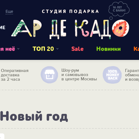
Еще
СТУДИЯ ПОДАРКА
ИЕ
я неё
ТОП 20
Sale
Новинки
К
Шоу-рум
Оперативная
Гаран
и самовывоз
доставка
обмен
в центре Москвы
за 2 часа
и возв
 Новый год