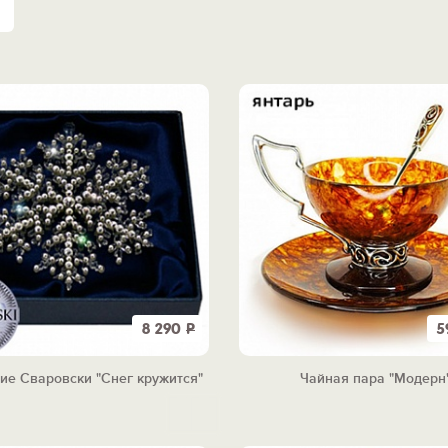
8 290
Р
5
ие Сваровски "Снег кружится"
Чайная пара "Модерн