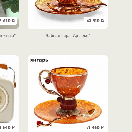
3 620
Р
63 910
Р
лектика"
Чайная пара "Ар-деко"
11 540
Р
71 460
Р