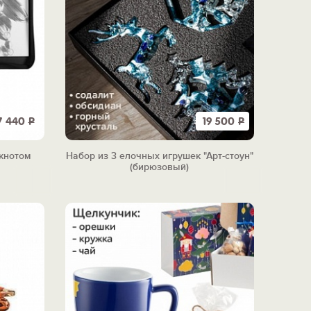
7 440
Р
19 500
Р
кнотом
Набор из 3 елочных игрушек "Арт-стоун"
(бирюзовый)