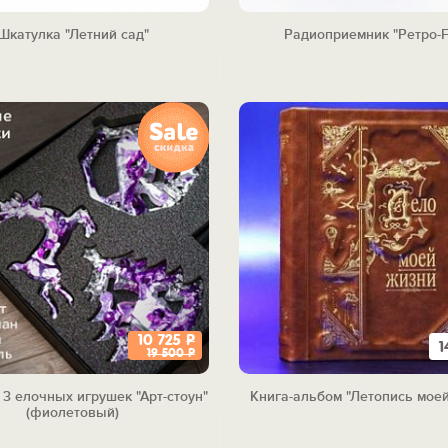
Шкатулка "Летний сад"
Радиоприемник "Ретро-
10 725
Р
1
19 500
Р
 3 елочных игрушек "Арт-стоун"
Книга-альбом "Летопись мое
(фиолетовый)