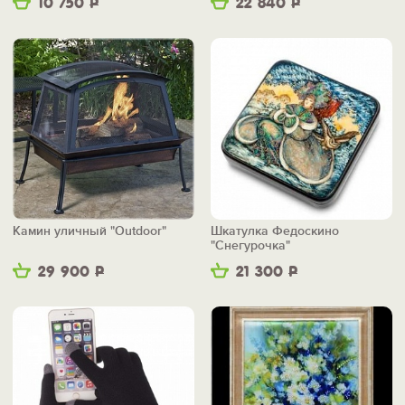
10 750
Р
22 840
Р
Камин уличный "Outdoor"
Шкатулка Федоскино
"Снегурочка"
29 900
Р
21 300
Р