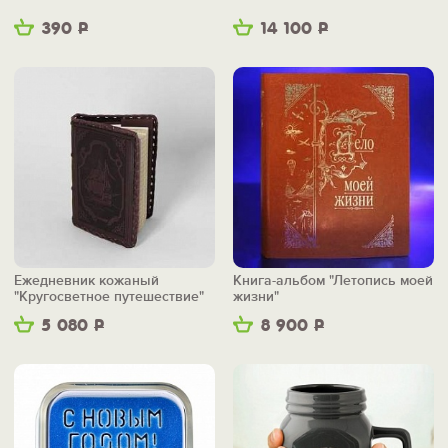
390
Р
14 100
Р
Ежедневник кожаный
Книга-альбом "Летопись моей
"Кругосветное путешествие"
жизни"
5 080
Р
8 900
Р