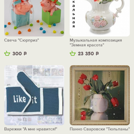
Свеча "Сюрприз"
Музыкальная композиция
"Земная красота"
300
Р
23 350
Р
Варежки "А мне нравится!"
Панно Сваровски "Тюльпаны"