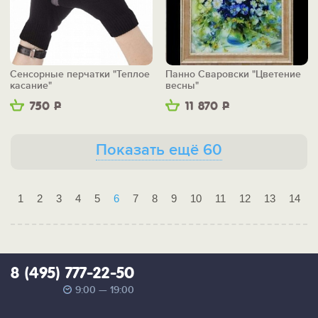
Сенсорные перчатки "Теплое
Панно Сваровски "Цветение
касание"
весны"
750
Р
11 870
Р
Показать ещё 60
1
2
3
4
5
6
7
8
9
10
11
12
13
14
8 (495) 777-22-50
9:00 — 19:00