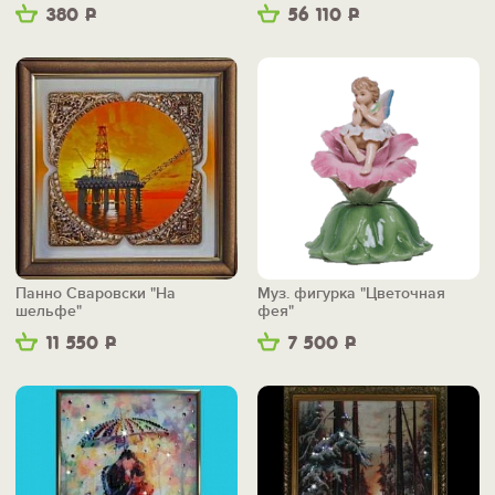
мышонок"
380
Р
56 110
Р
Панно Сваровски "На
Муз. фигурка "Цветочная
шельфе"
фея"
11 550
Р
7 500
Р