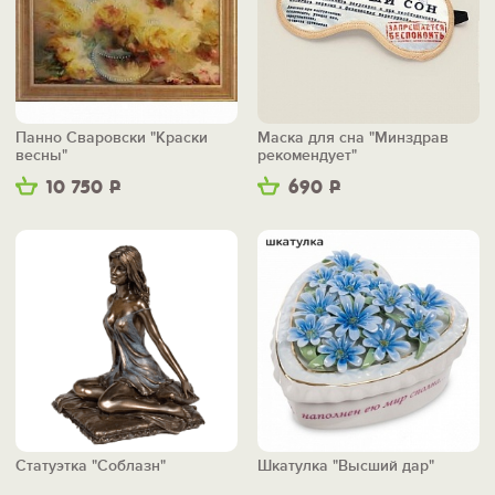
Панно Сваровски "Краски
Маска для сна "Минздрав
весны"
рекомендует"
10 750
Р
690
Р
Статуэтка "Соблазн"
Шкатулка "Высший дар"