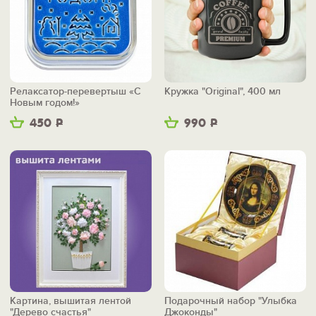
Релаксатор-перевертыш «С
Кружка "Original", 400 мл
Новым годом!»
450
Р
990
Р
Картина, вышитая лентой
Подарочный набор "Улыбка
"Дерево счастья"
Джоконды"