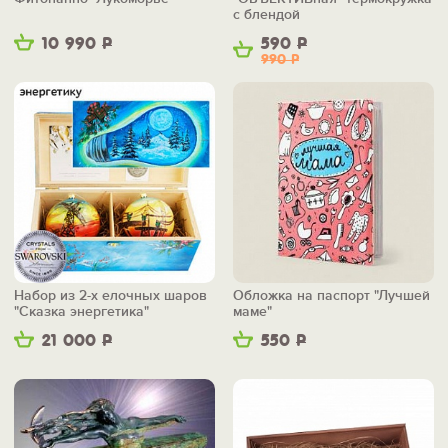
с блендой
10 990
Р
590
Р
990
Р
Набор из 2-х елочных шаров
Обложка на паспорт "Лучшей
"Сказка энергетика"
маме"
21 000
Р
550
Р