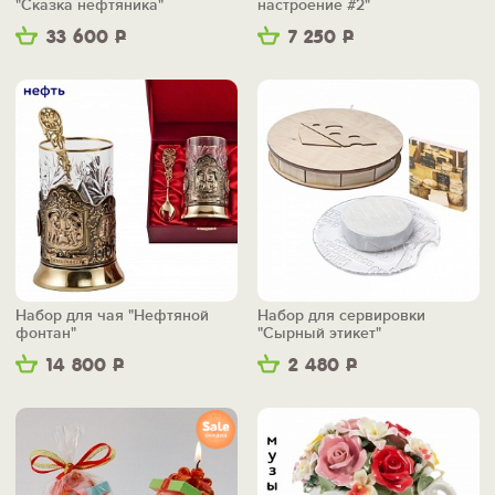
"Сказка нефтяника"
настроение #2"
33 600
Р
7 250
Р
Набор для чая "Нефтяной
Набор для сервировки
фонтан"
"Сырный этикет"
14 800
Р
2 480
Р