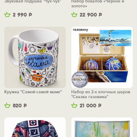
Звуковая подушка "Чух-чух"
Набор бокалов «Черное и
золото»
2 990
Р
22 900
Р
Кружка "Самой-самой маме"
Набор из 2-х елочных шаров
"Сказка газовика"
820
Р
21 000
Р