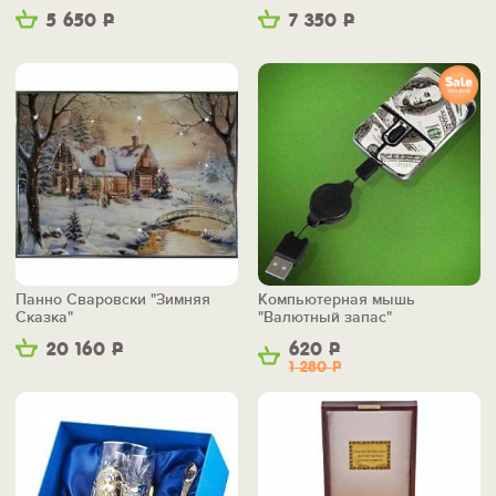
5 650
Р
7 350
Р
Панно Сваровски "Зимняя
Компьютерная мышь
Сказка"
"Валютный запас"
20 160
Р
620
Р
1 280
Р