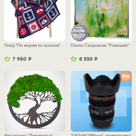
Плед "По морям по волнам"
Панно Сваровски "Ромашки"
7 960
Р
8 530
Р
Фитопанно "Лукоморье"
"ОБЪЕКТИВная" термокружка