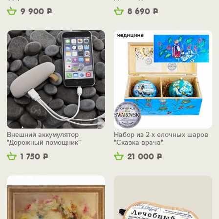
9 900
Р
8 690
Р
Внешний аккумулятор
Набор из 2-х елочных шаров
"Дорожный помощник"
"Сказка врача"
1 750
Р
21 000
Р