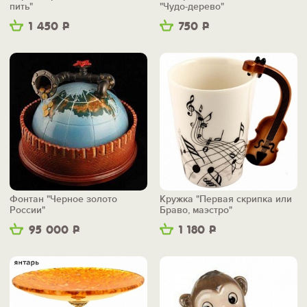
пить"
"Чудо-дерево"
1 450
Р
750
Р
Фонтан "Черное золото
Кружка "Первая скрипка или
России"
Браво, маэстро"
95 000
Р
1 180
Р