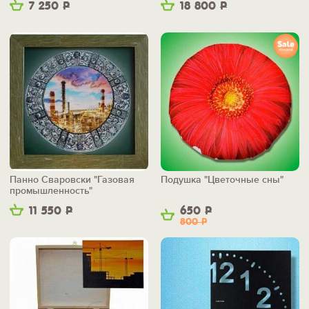
7 250
Р
18 800
Р
Панно Сваровски "Газовая
Подушка "Цветочные сны"
промышленность"
11 550
Р
650
Р
800
Р