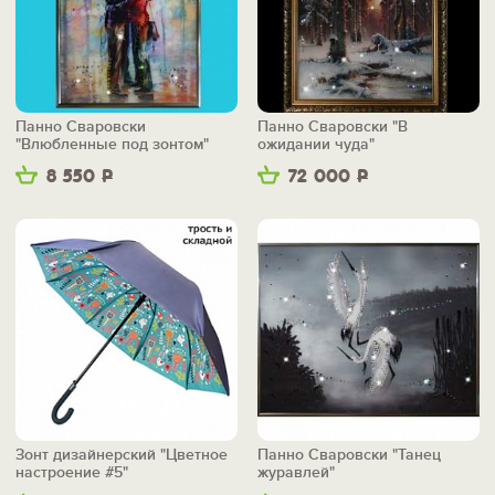
Панно Сваровски
Панно Сваровски "В
"Влюбленные под зонтом"
ожидании чуда"
8 550
Р
72 000
Р
Зонт дизайнерский "Цветное
Панно Сваровски "Танец
настроение #5"
журавлей"