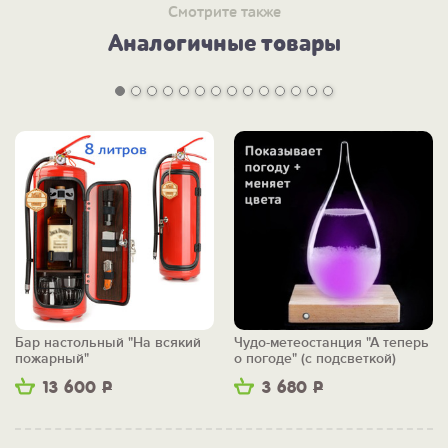
Смотрите также
Аналогичные товары
Бар настольный "На всякий
Чудо-метеостанция "А теперь
пожарный"
о погоде" (с подсветкой)
13 600
Р
3 680
Р