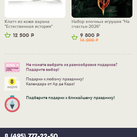
Клатч из кожи варана
Набор елочных игрушек "На
"Естественная история"
счастье-2026"
12 500
Р
9 800
Р
14 000
Р
Не можете выбрать из разнообразия подарков?
Подарите выбор!
Подарки к любому празднику!
Календарь от Ар де Кадо!
Подберите подарки к ближайшему празднику!
8 (495) 777-22-50