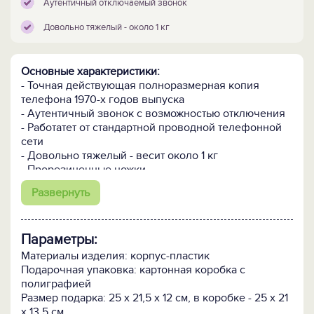
Аутентичный отключаемый звонок
Довольно тяжелый - около 1 кг
Основные характеристики:
- Точная действующая полноразмерная копия
телефона 1970-х годов выпуска
- Аутентичный звонок с возможностью отключения
- Работатет от стандартной проводной телефонной
сети
- Довольно тяжелый - весит около 1 кг
- Прорезиненные ножки
Развернуть
ПОСМОТРИТЕ ЕЩЁ:
-
Ретро-телефон "У аппарата!" >>
- В
се ретро-подарки >>
Параметры:
Материалы изделия: корпус-пластик
Подарочная упаковка: картонная коробка с
полиграфией
Размер подарка: 25 х 21,5 x 12 см, в коробке - 25 х 21
х 13,5 см