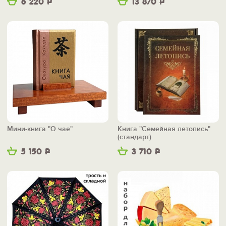
6 220
Р
13 870
Р
Мини-книга "О чае"
Книга "Семейная летопись"
(стандарт)
5 150
Р
3 710
Р