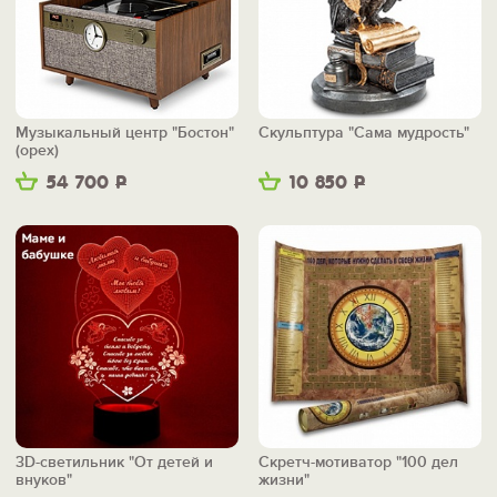
Музыкальный центр "Бостон"
Скульптура "Сама мудрость"
(орех)
54 700
Р
10 850
Р
3D-светильник "От детей и
Скретч-мотиватор "100 дел
внуков"
жизни"