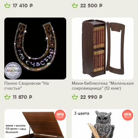
17 410
Р
22 500
Р
Панно Сваровски "На
Мини-библиотека "Маленькая
счастье"
сокровищница" (12 книг)
11 870
Р
22 990
Р