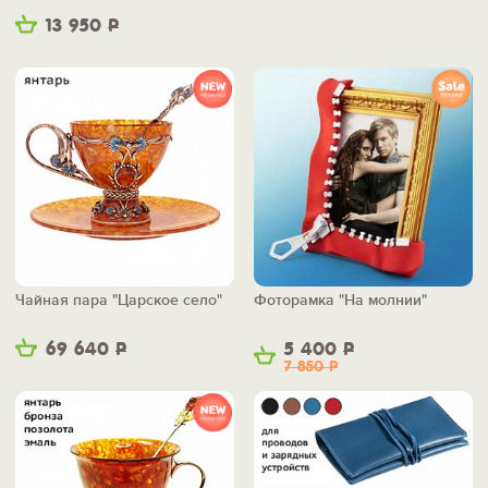
13 950
Р
Чайная пара "Царское село"
Фоторамка "На молнии"
69 640
Р
5 400
Р
7 850
Р