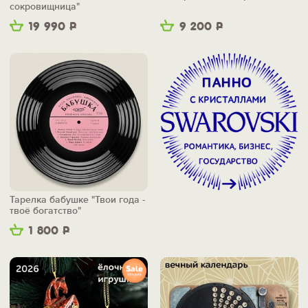
сокровищница"
19 990
Р
9 200
Р
Тарелка бабушке "Твои года -
твоё богатство"
1 800
Р