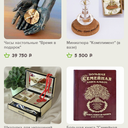
Часы настольные "Время в
Миниатюра "Комплимент" (в
подарок"
вазе)
39 750
Р
5 500
Р
Шкатулка для украшений
Большая книга "Семейная