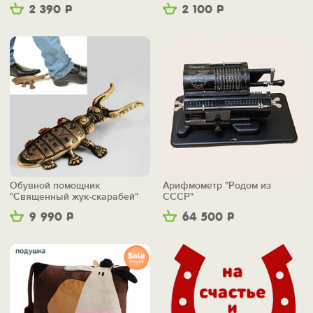
2 390
Р
2 100
Р
Обувной помощник
Арифмометр "Родом из
"Священный жук-скарабей"
СССР"
9 990
Р
64 500
Р