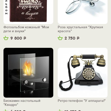
Фотоальбом кожаный "Мои
Роза хрустальная "Хрупкая
дети и внуки"
красота"
9 800
Р
2 750
Р
Биокамин настольный
Ретро-телефон "У аппарата!"
"Квадро"