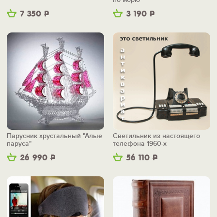
7 350
Р
3 190
Р
Парусник хрустальный "Алые
Светильник из настоящего
паруса"
телефона 1960-х
26 990
Р
56 110
Р