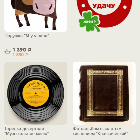
Подушка "М-у-у-чача"
1 390
Р
1 850
Р
Тарелка десертная
Фотоальбом с золотым
"Музыкальное меню"
тиснением "Классический"