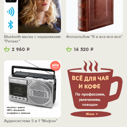
Bluetooth-маска с наушниками
Фотоальбом "Я и все-все-все"
"Релакс"
2 960
Р
14 520
Р
Аудиосистема 5 в 1 "Мафон"