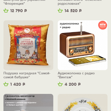
"Флоренция"
родословная"
12 790
Р
14 520
Р
Подушка наградная "Самой-
Аудиоколонка с радио
самой бабушке"
"Винтаж"
1 420
Р
4 200
Р