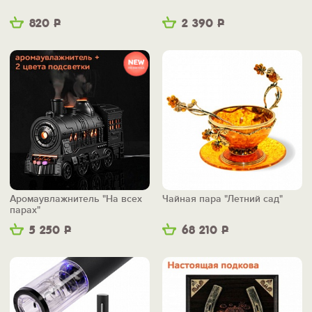
820
Р
2 390
Р
Аромаувлажнитель "На всех
Чайная пара "Летний сад"
парах"
5 250
Р
68 210
Р