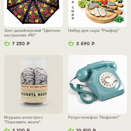
Зонт дизайнерский "Цветное
Набор для сыра "Рокфор"
настроение #10"
7 250
Р
3 690
Р
Игрушка-антистресс
Ретро-телефон "Нофелет"
"Поразмять мозги"
3 100
Р
10 910
Р