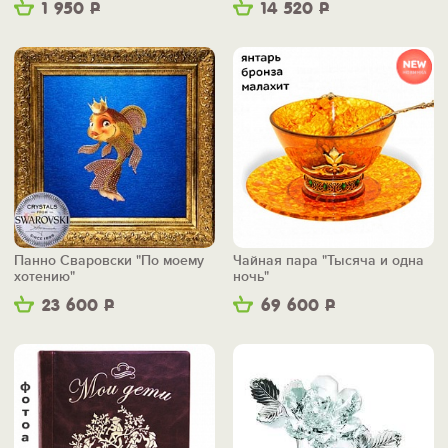
1 950
Р
14 520
Р
Панно Сваровски "По моему
Чайная пара "Тысяча и одна
хотению"
ночь"
23 600
Р
69 600
Р