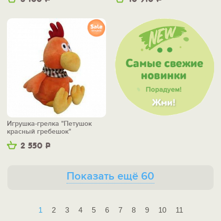
Игрушка-грелка "Петушок
красный гребешок"
2 550
Р
Показать ещё 60
1
2
3
4
5
6
7
8
9
10
11