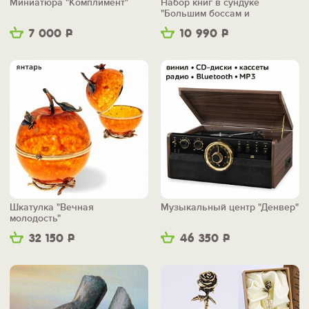
Миниатюра "Комплимент"
Набор книг в сундуке
"Большим боссам и
маленьким"
7 000
Р
10 990
Р
Шкатулка "Вечная
Музыкальный центр "Денвер"
молодость"
32 150
Р
46 350
Р