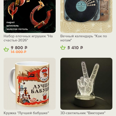
Набор елочных игрушек "На
Вечный календарь "Как по
счастье-2026"
нотам"
9 800
Р
5 410
Р
14 000
Р
Кружка "Лучшей бабушке"
3D-светильник "Виктория"