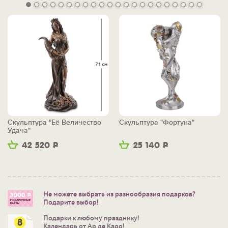
Скульптура "Её Величество
Скульптура "Фортуна"
Удача"
42 520
Р
25 140
Р
Не можете выбрать из разнообразия подарков?
Подарите выбор!
Подарки к любому празднику!
Календарь от Ар де Кадо!